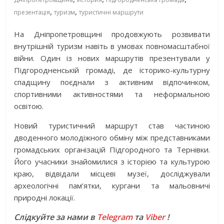
,
,
презентація
туризм
туристичні маршрути
На Дніпропетровщині продовжують розвивати
внутрішній туризм навіть в умовах повномасштабної
війни. Один із нових маршрутів презентували у
Підгородненській громаді, де історико-культурну
спадщину поєднали з активним відпочинком,
спортивними активностями та неформальною
освітою.
Новий туристичний маршрут став частиною
дводенного молодіжного обміну між представниками
громадських організацій Підгородного та Тернівки.
Його учасники знайомилися з історією та культурою
краю, відвідали місцеві музеї, досліджували
археологічні пам’ятки, кургани та мальовничі
природні локації.
Слідкуйте за нами в
Telegram
та
Viber
!