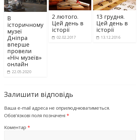
2 лютого.
13 грудня.
В
Цей день в
Цей день в
історичному
історії
історії
музеї
Дніпра
02.02.2017
13.12.2016
вперше
провели
«Ніч музеїв»
онлайн
22.05.2020
Залишити відповідь
Ваша e-mail адреса не оприлюднюватиметься.
Обов’язкові поля позначені
*
Коментар
*