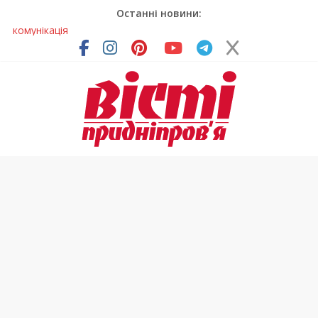
Останні новини:
Лікар – на екрані: Як працюють телемедичні центри на
Дніпропетровщині
У Дніпрі триває масштабна підготовка до опалювального
сезону
Пошуки тривають: на Дніпропетровщині досліджують місце
розташування легендарного монастиря (Фото)
Ветерани Дніпропетровщини отримують шанс на власне
житло
Говорити про воду без паніки: чому важлива правильна
комунікація