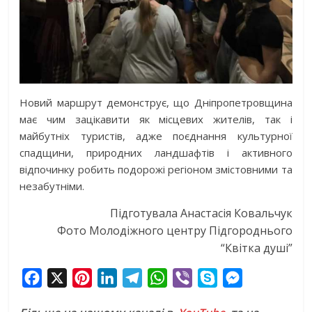
Новий маршрут демонструє, що Дніпропетровщина
має чим зацікавити як місцевих жителів, так і
майбутніх туристів, адже поєднання культурної
спадщини, природних ландшафтів і активного
відпочинку робить подорожі регіоном змістовними та
незабутніми.
Підготувала Анастасія Ковальчук
Фото Молодіжного центру Підгороднього
“Квітка душі”
F
X
P
L
T
W
V
S
M
a
i
i
e
h
i
k
e