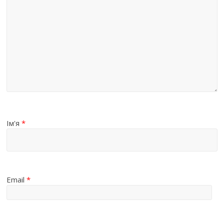
Ім'я
*
Email
*