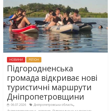
НОВИНИ
РЕГІОН
Підгородненська
громада відкриває нові
туристичні маршрути
Дніпропетровщини
,
06.07.2026
Дніпропетровська область
,
,
,
Дніпропетровщина
история
Підгородненська громада