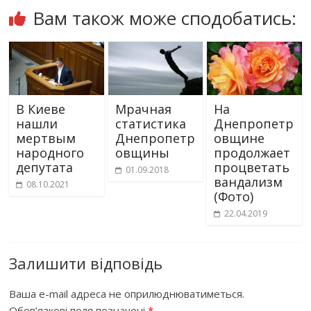
Вам також може сподобатись:
В Киеве
Мрачная
На
нашли
статистика
Днепропетр
мертвым
Днепропетр
овщине
народного
овщины
продолжает
депутата
процветать
01.09.2018
вандализм
08.10.2021
(Фото)
22.04.2019
Залишити відповідь
Ваша e-mail адреса не оприлюднюватиметься.
Обов’язкові поля позначені
*