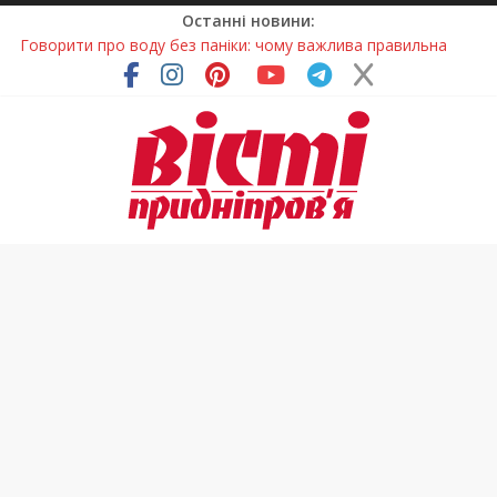
Останні новини:
Говорити про воду без паніки: чому важлива правильна
комунікація
Лікар – на екрані: Як працюють телемедичні центри на
Дніпропетровщині
У Дніпрі триває масштабна підготовка до опалювального
сезону
Пошуки тривають: на Дніпропетровщині досліджують місце
розташування легендарного монастиря (Фото)
Погода та прикмети на неділю, 9 серпня 2026 року