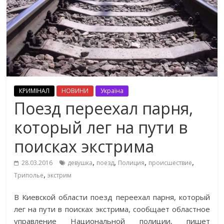
КРИМІНАЛ
НОВИНИ
Україна
Поезд переехал парня,
который лег на пути в
поисках экстрима
,
,
,
,
28.03.2016
девушка
поезд
Полиция
происшествие
,
Триполье
экстрим
В Киевской области поезд переехал парня, который
лег на пути в поисках экстрима, сообщает областное
управление Национальной полиции, пишет