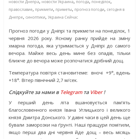
,
,
,
,
новости Днепра
новости Украина
погода
понеділок
,
,
,
,
православие
прикмети
приметы
прогноз погоди
сегодня в
,
,
Днепре
синоптики
Украина Сейчас
Прогноз погоди у Дніпрі та прикмети на
понеділок, 1
червня 2026 року. Ясному ранку прийде на зміну
хмарна погода, яка утримається у Дніпрі до самого
вечора. Майже весь день мине без опадів, тільки
ближче до вечора може розпочатися дрібний дощ.
Температура повітря становитеме:
вночі
+9°, вдень
+18°. Вітер північний 2,7 м/сек.
Слідкуйте за нами в
Telegram
та
Viber
!
У перший день літа вшановується пам’ять
благословенного князя Івана Углицького і великого
князя Дмитра Донського. У давні часи в цей день ще
бували заморозки на ґрунті. Наші пращури помітили,
якщо перші два дні червня йде дощ – весь місяць