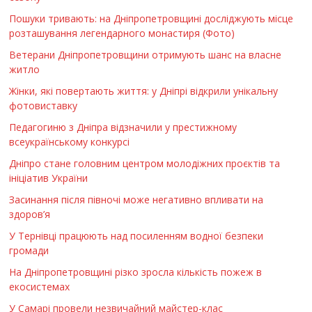
Пошуки тривають: на Дніпропетровщині досліджують місце
розташування легендарного монастиря (Фото)
Ветерани Дніпропетровщини отримують шанс на власне
житло
Жінки, які повертають життя: у Дніпрі відкрили унікальну
фотовиставку
Педагогиню з Дніпра відзначили у престижному
всеукраїнському конкурсі
Дніпро стане головним центром молодіжних проєктів та
ініціатив України
Засинання після півночі може негативно впливати на
здоров’я
У Тернівці працюють над посиленням водної безпеки
громади
На Дніпропетровщині різко зросла кількість пожеж в
екосистемах
У Самарі провели незвичайний майстер-клас