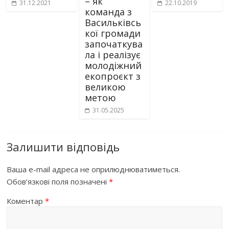
– як
31.12.2021
22.10.2019
команда з
Васильківсь
кої громади
започаткува
ла і реалізує
молодіжний
екопроєкт з
великою
метою
31.05.2025
Залишити відповідь
Ваша e-mail адреса не оприлюднюватиметься.
Обов’язкові поля позначені
*
Коментар
*