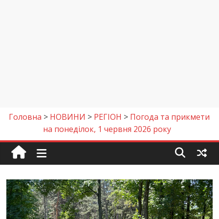
Головна
>
НОВИНИ
>
РЕГІОН
>
Погода та прикмети
на понеділок, 1 червня 2026 року