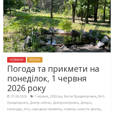
НОВИНИ
РЕГІОН
Погода та прикмети на
понеділок, 1 червня
2026 року
,
,
,
01.06.2026
1 червня
2026 рік
Вести Приднепровья
Вісті
,
,
,
,
Придніпров'я
Днепр сейчас
Днепропетровск
Дніпро
,
,
,
,
,
календар
літо
народные приметы
новини
новости Днепр