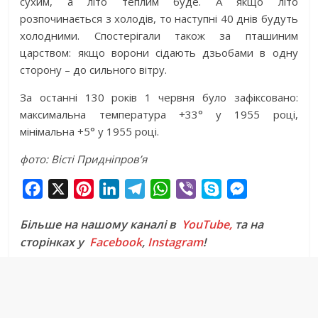
сухим, а літо теплим буде. А якщо літо
розпочинається з холодів, то наступні 40 днів будуть
холодними. Спостерігали також за пташиним
царством: якщо ворони сідають дзьобами в одну
сторону – до сильного вітру.
За останні 130 років 1 червня було зафіксовано:
максимальна температура +33° у 1955 році,
мінімальна +5° у 1955 році.
фото: Вісті Придніпров’я
F
X
P
L
T
W
V
S
M
a
i
i
e
h
i
k
e
Більше на нашому каналі в
YouTube,
та на
c
n
n
l
a
b
y
s
сторінках у
Facebook
,
Instagram
!
e
t
k
e
t
e
p
s
b
e
e
g
s
r
e
e
o
r
d
r
A
n
o
e
I
a
p
g