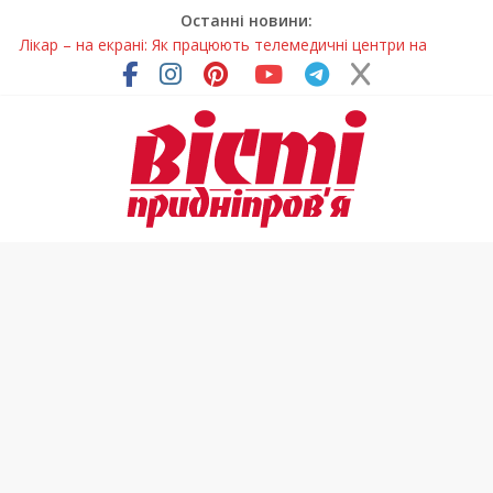
Останні новини:
Лікар – на екрані: Як працюють телемедичні центри на
Дніпропетровщині
У Дніпрі триває масштабна підготовка до опалювального
сезону
Пошуки тривають: на Дніпропетровщині досліджують місце
розташування легендарного монастиря (Фото)
Ветерани Дніпропетровщини отримують шанс на власне
житло
Говорити про воду без паніки: чому важлива правильна
комунікація