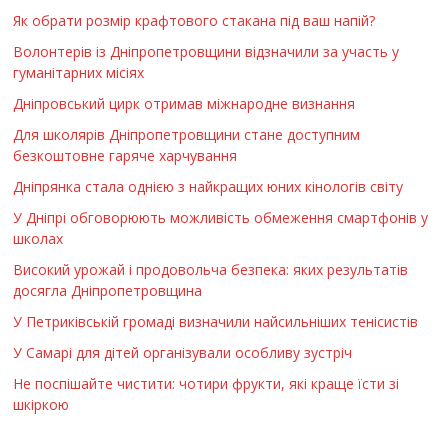
Як обрати розмір крафтового стакана під ваш напій?
Волонтерів із Дніпропетровщини відзначили за участь у
гуманітарних місіях
Дніпровський цирк отримав міжнародне визнання
Для школярів Дніпропетровщини стане доступним
безкоштовне гаряче харчування
Дніпрянка стала однією з найкращих юних кінологів світу
У Дніпрі обговорюють можливість обмеження смартфонів у
школах
Високий урожай і продовольча безпека: яких результатів
досягла Дніпропетровщина
У Петриківській громаді визначили найсильніших тенісистів
У Самарі для дітей організували особливу зустріч
Не поспішайте чистити: чотири фрукти, які краще їсти зі
шкіркою