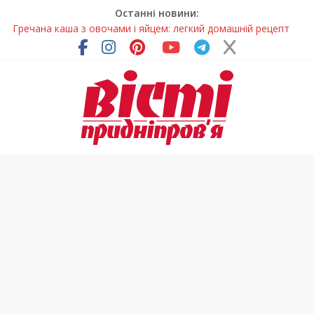
Останні новини:
Гречана каша з овочами і яйцем: легкий домашній рецепт
Як обрати розмір крафтового стакана під ваш напій?
Волонтерів із Дніпропетровщини відзначили за участь у
гуманітарних місіях
Дніпровський цирк отримав міжнародне визнання
У Дніпрі змагалися найсильніші яхтсмени України (фото)