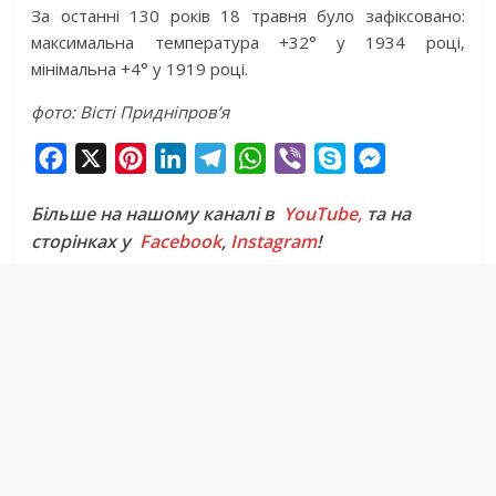
За останні 130 років 18 травня було зафіксовано:
максимальна температура +32° у 1934 році,
мінімальна +4° у 1919 році.
фото: Вісті Придніпров’я
F
X
P
L
T
W
V
S
M
a
i
i
e
h
i
k
e
Більше на нашому каналі в
YouTube,
та на
c
n
n
l
a
b
y
s
сторінках у
Facebook
,
Instagram
!
e
t
k
e
t
e
p
s
b
e
e
g
s
r
e
e
o
r
d
r
A
n
o
e
I
a
p
g
k
s
n
m
p
e
t
r