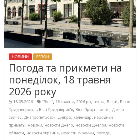
НОВИНИ
РЕГІОН
Погода та прикмети на
понеділок, 18 травня
2026 року
,
,
,
,
,
18.05.2026
"Вісті"
18 травня
2026 рік
весна
Вести
Вести
,
,
,
Приднепровья
Вісті Придніпров'я
Вісті Придніпровʼя
Днепр
,
,
,
,
сейчас
Днепропетровск
Дніпро
календар
народные
,
,
,
,
приметы
новини
новости Днепр
новости Днепра
новости
,
,
,
,
области
новости Украина
новости Украины
погода