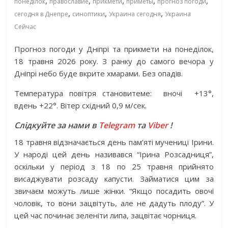
,
,
,
,
,
понеділок
православие
прикмети
приметы
прогноз погоди
,
,
,
сегодня в Днепре
синоптики
Украина сегодня
Украина
Сейчас
Прогноз погоди у Дніпрі та прикмети на
понеділок,
18 травня 2026 року. З ранку до самого вечора у
Дніпрі небо буде вкрите хмарами. Без опадів.
Температура повітря становитеме:
вночі
+13°,
вдень +22°. Вітер східний 0,9 м/сек.
Слідкуйте за нами в
Telegram
та
Viber
!
18 травня відзначається день пам’яті мучениці Ірини.
У народі цей день називався “Ірина Розсадниця”,
оскільки у період з 18 по 25 травня прийнято
висаджувати розсаду капусти. Займатися цим за
звичаєм можуть лише жінки. “Якщо посадить овочі
чоловік, то вони зацвітуть, але не дадуть плоду”. У
цей час починає зеленіти липа, зацвітає чорниця.