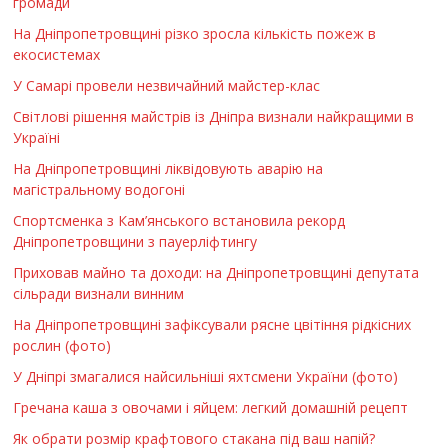
громади
На Дніпропетровщині різко зросла кількість пожеж в
екосистемах
У Самарі провели незвичайний майстер-клас
Світлові рішення майстрів із Дніпра визнали найкращими в
Україні
На Дніпропетровщині ліквідовують аварію на
магістральному водогоні
Спортсменка з Кам’янського встановила рекорд
Дніпропетровщини з пауерліфтингу
Приховав майно та доходи: на Дніпропетровщині депутата
сільради визнали винним
На Дніпропетровщині зафіксували рясне цвітіння рідкісних
рослин (фото)
У Дніпрі змагалися найсильніші яхтсмени України (фото)
Гречана каша з овочами і яйцем: легкий домашній рецепт
Як обрати розмір крафтового стакана під ваш напій?