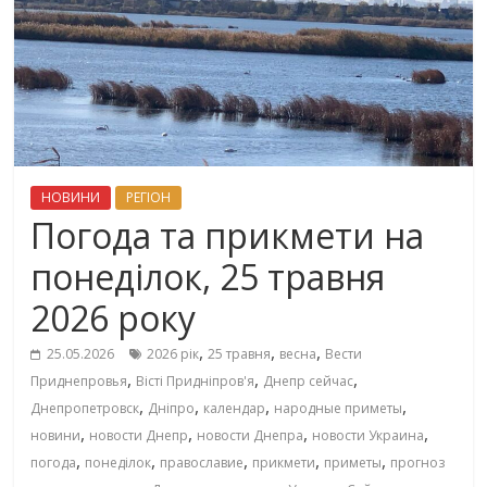
НОВИНИ
РЕГІОН
Погода та прикмети на
понеділок, 25 травня
2026 року
,
,
,
25.05.2026
2026 рік
25 травня
весна
Вести
,
,
,
Приднепровья
Вісті Придніпров'я
Днепр сейчас
,
,
,
,
Днепропетровск
Дніпро
календар
народные приметы
,
,
,
,
новини
новости Днепр
новости Днепра
новости Украина
,
,
,
,
,
погода
понеділок
православие
прикмети
приметы
прогноз