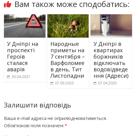
Вам також може сподобатись:
У Дніпрі на
Народные
У Дніпрі в
проспекті
приметы на
квартирах
Героїв
7 сентября –
боржників
сталася
Варфоломее
відключать
аварія
в день, Тит
водовідведе
Листопадни
ння (Адреси)
30.04.2021
07.09.2020
07.04.2025
Залишити відповідь
Ваша e-mail адреса не оприлюднюватиметься.
Обов’язкові поля позначені
*