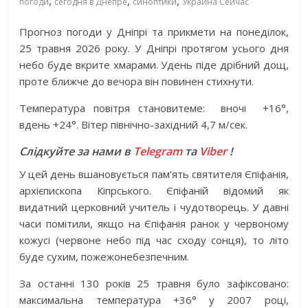
,
,
,
погоди
сегодня в Днепре
синоптики
Украина Сейчас
Прогноз погоди у Дніпрі та прикмети на
понеділок,
25 травня 2026 року. У Дніпрі протягом усього дня
небо буде вкрите хмарами. Удень піде дрібний дощ,
проте ближче до вечора він повинен стихнути.
Температура повітря становитеме:
вночі
+16°,
вдень +24°. Вітер північно-західний 4,7 м/сек.
Слідкуйте за нами в
Telegram
та
Viber
!
У цей день вшановується пам’ять святителя Єпіфанія,
архієпископа Кіпрського. Єпіфаній відомий як
видатний церковний учитель і чудотворець. У давні
часи помітили, якщо на Єпіфанія ранок у червоному
кожусі (червоне небо під час сходу сонця), то літо
буде сухим, пожежонебезпечним.
За останні 130 років 25 травня було зафіксовано:
максимальна температура +36° у 2007 році,