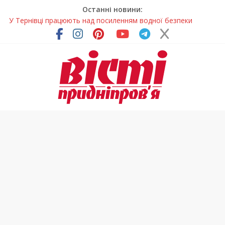
Останні новини:
У Тернівці працюють над посиленням водної безпеки
громади
На Дніпропетровщині різко зросла кількість пожеж в
екосистемах
У Самарі провели незвичайний майстер-клас
Світлові рішення майстрів із Дніпра визнали найкращими в
Україні
Засинання після півночі може негативно впливати на
здоров’я