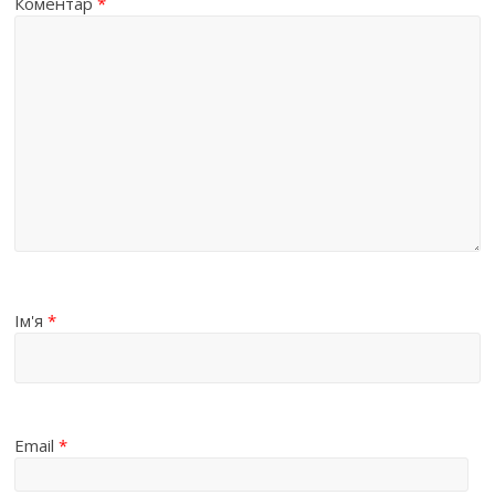
Коментар
*
Ім'я
*
Email
*