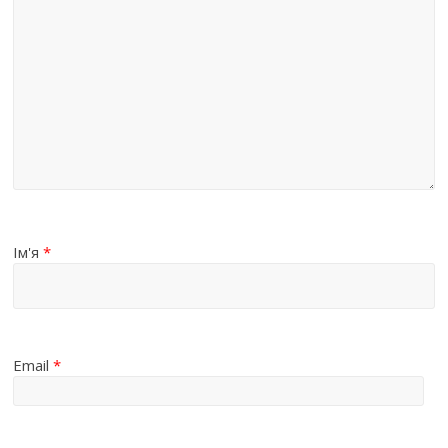
Ім'я
*
Email
*