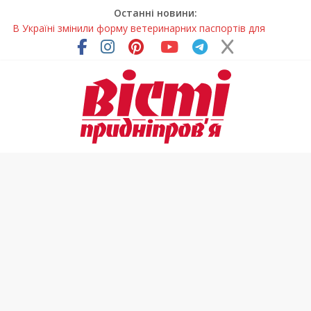
Останні новини:
В Україні змінили форму ветеринарних паспортів для
домашніх тварин
На Дніпропетровщині до суду передали резонансну справу
У Дніпропетровській області розпочалася осіння міграція
птахів
На Дніпропетровщині вводять сезонну заборону на вилов
річкових раків
Трав’яний чай вранці: чому його обирають замість кави