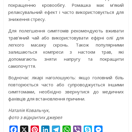
покращенню кровообігу. Ромашка має м’який
релаксувальний ефект і часто використовується для
зниження стресу.
Для полегшення симптомів рекомендують вживати
трав’яний чай або використовувати ефірні олії для
легкого масажу скронь. Також популярними
залишаються компреси з настоєм трав, які
допомагають зняти напругу та покращити
самопочуття.
Водночас лікарі наголошують: якщо головний біль
повторюється часто або супроводжується іншими
симптомами, необхідно звернутися до медичних
фахівців для встановлення причини.
Наталія Ковальчук,
фото з відкритих джерел
F
X
P
L
T
W
V
S
M