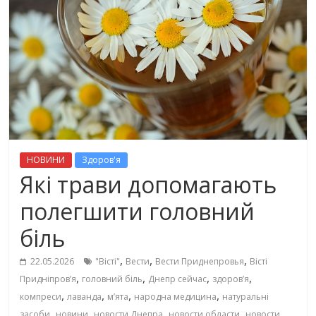
НОВИНИ
Здоров'я
Які трави допомагають
полегшити головний
біль
,
,
,
22.05.2026
"Вісті"
Вести
Вести Приднепровья
Вісті
,
,
,
,
Придніпровʼя
головний біль
Днепр сейчас
здоров’я
,
,
,
,
компреси
лаванда
м’ята
народна медицина
натуральні
,
,
,
,
засоби
новини
новости Днепра
новости области
новости