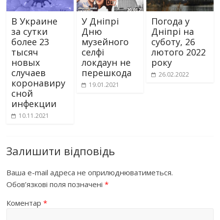
В Украине
У Дніпрі
Погода у
за сутки
Дню
Дніпрі на
более 23
музейного
суботу, 26
тысяч
селфі
лютого 2022
новых
локдаун не
року
случаев
перешкода
26.02.2022
коронавиру
19.01.2021
сной
инфекции
10.11.2021
Залишити відповідь
Ваша e-mail адреса не оприлюднюватиметься.
Обов’язкові поля позначені
*
Коментар
*