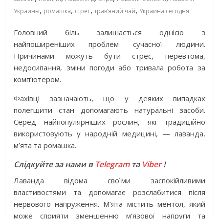
,
,
,
,
Украины
ромашка
стрес
трав’яний чай
Украина сегодня
Головний біль залишається однією з
найпоширеніших проблем сучасної людини.
Причинами можуть бути стрес, перевтома,
недосипання, зміни погоди або тривала робота за
комп’ютером.
Фахівці зазначають, що у деяких випадках
полегшити стан допомагають натуральні засоби.
Серед найпопулярніших рослин, які традиційно
використовують у народній медицині, — лаванда,
м’ята та ромашка.
Слідкуйте за нами в
Telegram
та
Viber
!
Лаванда відома своїми заспокійливими
властивостями та допомагає розслабитися після
нервового напруження. М’ята містить ментол, який
може сприяти зменшенню м’язової напруги та