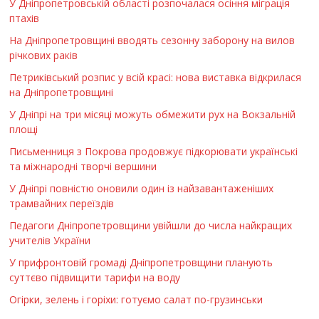
У Дніпропетровській області розпочалася осіння міграція
птахів
На Дніпропетровщині вводять сезонну заборону на вилов
річкових раків
Петриківський розпис у всій красі: нова виставка відкрилася
на Дніпропетровщині
У Дніпрі на три місяці можуть обмежити рух на Вокзальній
площі
Письменниця з Покрова продовжує підкорювати українські
та міжнародні творчі вершини
У Дніпрі повністю оновили один із найзавантаженіших
трамвайних переїздів
Педагоги Дніпропетровщини увійшли до числа найкращих
учителів України
У прифронтовій громаді Дніпропетровщини планують
суттєво підвищити тарифи на воду
Огірки, зелень і горіхи: готуємо салат по-грузинськи