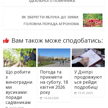
ІДЕАЛЬНОГО ПОМІЧНИКА
ЯК ЗБЕРЕГТИ ЯБЛУКА ДО ЗИМИ:
ГОЛОВНА ПОРАДА АГРОНОМА
Вам також може сподобатись:
Що робити
Погода та
У Дніпрі
з
прикмети
продовжуют
виноградни
на суботу, 18
ься рейди:
ми
квітня 2026
подробиці
вусиками:
року
15.01.2025
поради
18.04.2026
садівникам