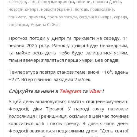
,
,
,
,
,
календар
літо
народные приметы
новини
новости Днепр
,
,
,
,
новости Днепра
новости Украина
погода
православие
,
,
,
,
,
прикмети
приметы
прогноз погоди
сегодня в Днепре
середа
,
синоптики
Украина Сейчас
Прогноз погоди у Дніпрі та прикмети на середу, 11
червня 2025 року. Ранок у Дніпрі буде безхмарним,
та майже весь день небо буде залишатися ясним,
тільки ввечері з’являться перші хмари. Без опадів.
Температура повітря становитеме: вночі
+16°, вдень
+27°. Вітер північно-західний 2 м/сек.
Слідкуйте за нами в
Telegram
та
Viber
!
У цей день вшановується пам’ять священномучениці
Феодосії, діви Тірської. У народі святу називали
Колосяниця і Гречишниця, оскільки в цей час починає
колоситися хліб і сіють гречку. З давніх часів день
Феодосії вважається нещасливим днем: “День святої