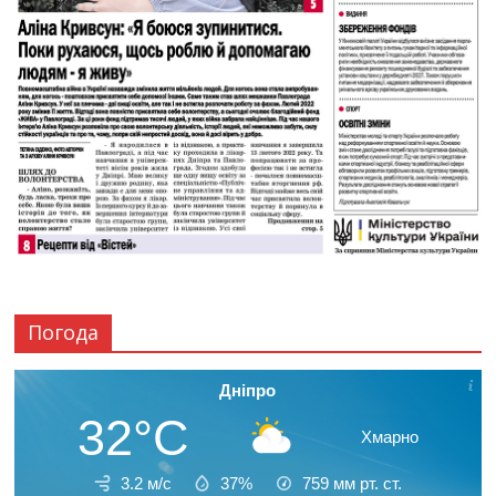
Погода
Дніпро
32°C
Хмарно
3.2 м/с
37%
759
мм рт. ст.