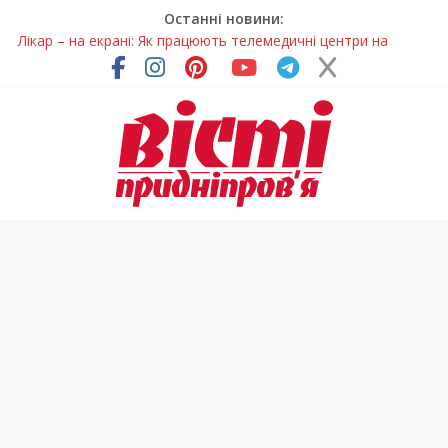
Останні новини:
Лікар – на екрані: Як працюють телемедичні центри на
Дніпропетровщині
У Дніпрі триває масштабна підготовка до опалювального
сезону
Пошуки тривають: на Дніпропетровщині досліджують місце
розташування легендарного монастиря (Фото)
Ветерани Дніпропетровщини отримують шанс на власне
житло
Говорити про воду без паніки: чому важлива правильна
комунікація