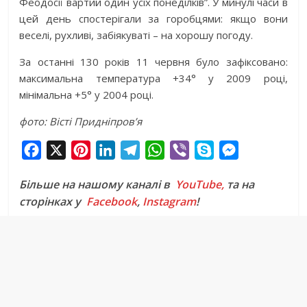
Феодосії вартий один усіх понеділків”. У минулі часи в
цей день спостерігали за горобцями: якщо вони
веселі, рухливі, забіякуваті – на хорошу погоду.
За останні 130 років 11 червня було зафіксовано:
максимальна температура +34° у 2009 році,
мінімальна +5° у 2004 році.
фото: Вісті Придніпров’я
F
X
P
L
T
W
V
S
M
a
i
i
e
h
i
k
e
Більше на нашому каналі в
YouTube,
та на
c
n
n
l
a
b
y
s
сторінках у
Facebook
,
Instagram
!
e
t
k
e
t
e
p
s
b
e
e
g
s
r
e
e
o
r
d
r
A
n
o
e
I
a
p
g
k
s
n
m
p
e
t
r