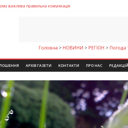
чому важлива правильна комунікація
 телемедичні центри на Дніпропетровщині
готовка до опалювального сезону
ровщині досліджують місце розташування легендарного монасти
9 серпня 2026 року
Головна
>
НОВИНИ
>
РЕГІОН
>
Погода 
ЛОШЕННЯ
АРХІВ ГАЗЕТИ
КОНТАКТИ
ПРО НАС
РЕДАКЦІ