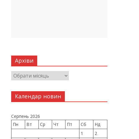
Архіви
Календар новин
Серпень 2026
Пн
Вт
Ср
Чт
Пт
Сб
Нд
1
2