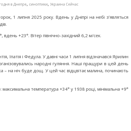
,
,
годня в Днепре
синоптики
Украина Сейчас
орок, 1 липня 2025 року. Вдень у Дніпрі на небі з’являться
дів.
°, вдень +23°. Вітер північно-західний 6,2 м/сек.
ія, Іпатія і Федула. У давні часи 1 липня відзначався Ярилин
організовувались народні гуляння. Наші пращури в цей день
ха – на ніч буде дощ. У цей час відцвітає малина, починають
о: максимальна температура +34° у 1938 році, мінімальна +9°
M