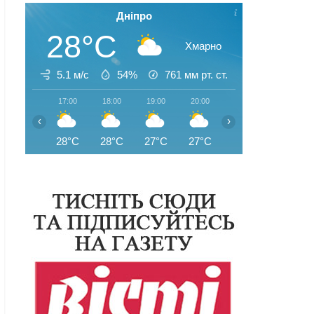
Дніпро
28°C
Хмарно
5.1 м/с
54%
761
мм рт. ст.
17:00
18:00
19:00
20:00
21:00
22:00
‹
›
28°C
28°C
27°C
27°C
26°C
25°C