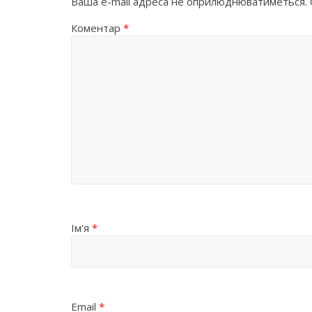
Ваша e-mail адреса не оприлюднюватиметься.
Коментар
*
Ім'я
*
Email
*