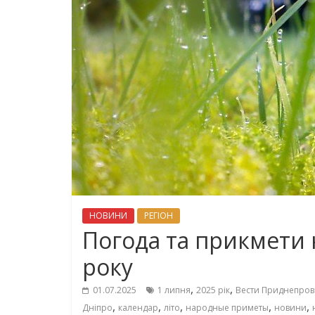
НОВИНИ
РЕГІОН
Погода та прикмети н
року
,
,
01.07.2025
1 липня
2025 рік
Вести Приднепров
,
,
,
,
,
Дніпро
календар
літо
народные приметы
новини