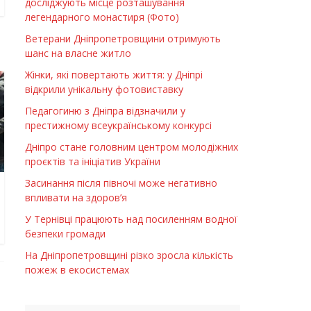
досліджують місце розташування
легендарного монастиря (Фото)
Ветерани Дніпропетровщини отримують
шанс на власне житло
Жінки, які повертають життя: у Дніпрі
відкрили унікальну фотовиставку
Педагогиню з Дніпра відзначили у
престижному всеукраїнському конкурсі
Дніпро стане головним центром молодіжних
проєктів та ініціатив України
Засинання після півночі може негативно
впливати на здоров’я
У Тернівці працюють над посиленням водної
безпеки громади
На Дніпропетровщині різко зросла кількість
пожеж в екосистемах