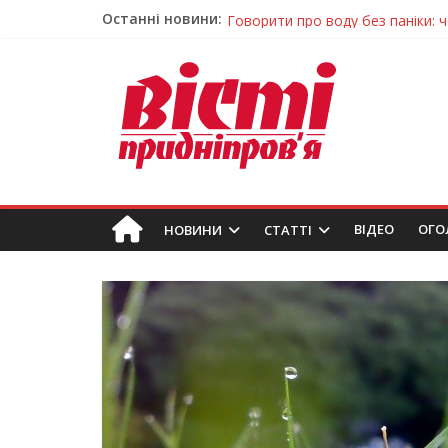
Останні новини:
Говорити про воду без паніки: 
Лікар – на екрані: Як працюють
У Дніпрі триває масштабна під
Пошуки тривають: на Дніпропет
Погода та прикмети на неділю, 
ВIДЕО
ОГО
НОВИНИ
СТАТТІ