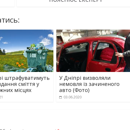
тись:
рі штрафуватимуть
У Дніпрі визволяли
идання сміття у
немовля із зачиненого
жних місцях
авто (Фото)
21
03.06.2020