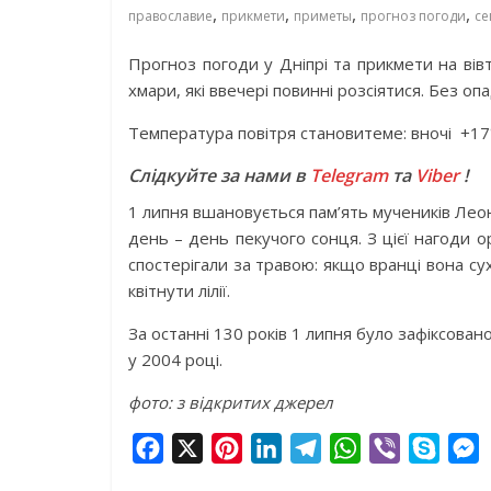
,
,
,
,
православие
прикмети
приметы
прогноз погоди
се
Прогноз погоди у Дніпрі та прикмети на вівт
хмари, які ввечері повинні розсіятися. Без опа
Температура повітря становитеме: вночі
+17
Слідкуйте за нами в
Telegram
та
Viber
!
1 липня вшановується пам’ять мучеників Леонт
день – день пекучого сонця. З цієї нагоди 
спостерігали за травою: якщо вранці вона су
квітнути лілії.
За останні 130 років 1 липня було зафіксован
у 2004 році.
фото: з відкритих джерел
F
X
P
L
T
W
V
S
a
i
i
e
h
i
k
e