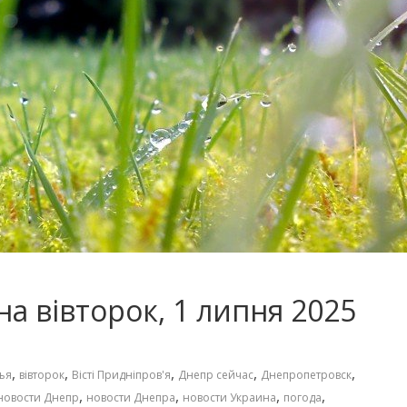
а вівторок, 1 липня 2025
,
,
,
,
,
ья
вівторок
Вісті Придніпров'я
Днепр сейчас
Днепропетровск
,
,
,
,
новости Днепр
новости Днепра
новости Украина
погода