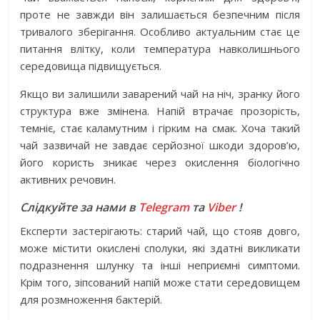
проте не завжди він залишається безпечним після
тривалого зберігання. Особливо актуальним стає це
питання влітку, коли температура навколишнього
середовища підвищується.
Якщо ви залишили заварений чай на ніч, зранку його
структура вже змінена. Напій втрачає прозорість,
темніє, стає каламутним і гірким на смак. Хоча такий
чай зазвичай не завдає серйозної шкоди здоров’ю,
його користь зникає через окислення біологічно
активних речовин.
Слідкуйте за нами в
Telegram
та
Viber
!
Експерти застерігають: старий чай, що стояв довго,
може містити окислені сполуки, які здатні викликати
подразнення шлунку та інші неприємні симптоми.
Крім того, зіпсований напій може стати середовищем
для розмноження бактерій.