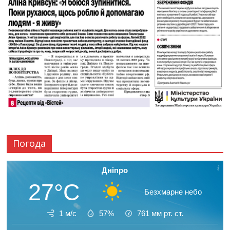
Погода
Дніпро
27°C
Безхмарне небо
1 м/с
57%
761
мм рт. ст.