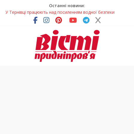
Останні новини:
У Тернівці працюють над посиленням водної безпеки
громади
На Дніпропетровщині різко зросла кількість пожеж в
екосистемах
У Самарі провели незвичайний майстер-клас
Світлові рішення майстрів із Дніпра визнали найкращими в
Україні
Засинання після півночі може негативно впливати на
здоров’я