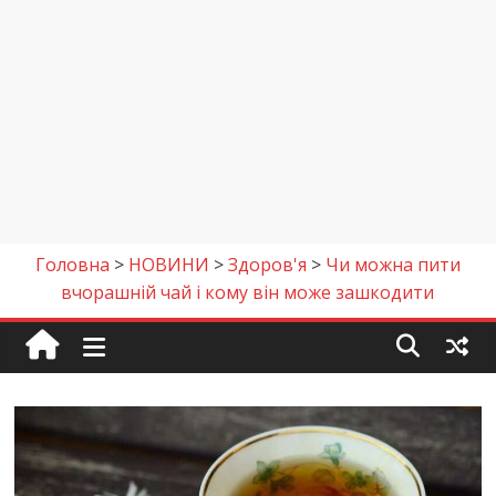
Головна
>
НОВИНИ
>
Здоров'я
>
Чи можна пити
вчорашній чай і кому він може зашкодити