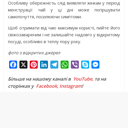
Особливу обережність слід виявляти жінкам у період
менструації: чай у ці дні може погіршувати
самопочуття, посилюючи симптоми.
Щоб отримати від чаю максимум користі, пийте його
свіжозавареним і не залишайте надовго у відкритому
посуді, особливо в теплу пору року.
фото з відкритих джерел
F
X
P
L
T
W
V
S
M
a
i
i
e
h
i
k
e
Більше на нашому каналі в
YouTube,
та на
c
n
n
l
a
b
y
s
сторінках у
Facebook
,
Instagram
!
e
t
k
e
t
e
p
s
b
e
e
g
s
r
e
e
o
r
d
r
A
n
o
e
I
a
p
g
k
s
n
m
p
e