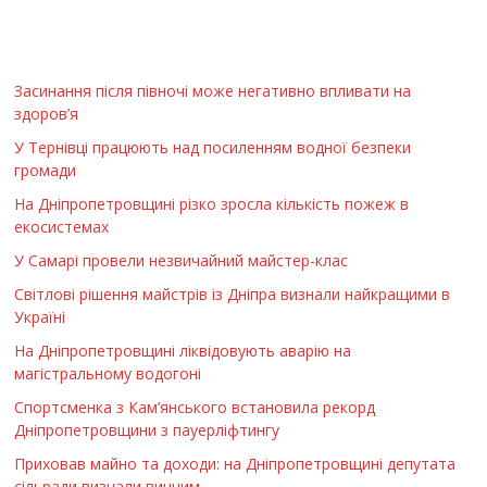
Засинання після півночі може негативно впливати на
здоров’я
У Тернівці працюють над посиленням водної безпеки
громади
На Дніпропетровщині різко зросла кількість пожеж в
екосистемах
У Самарі провели незвичайний майстер-клас
Світлові рішення майстрів із Дніпра визнали найкращими в
Україні
На Дніпропетровщині ліквідовують аварію на
магістральному водогоні
Спортсменка з Кам’янського встановила рекорд
Дніпропетровщини з пауерліфтингу
Приховав майно та доходи: на Дніпропетровщині депутата
сільради визнали винним