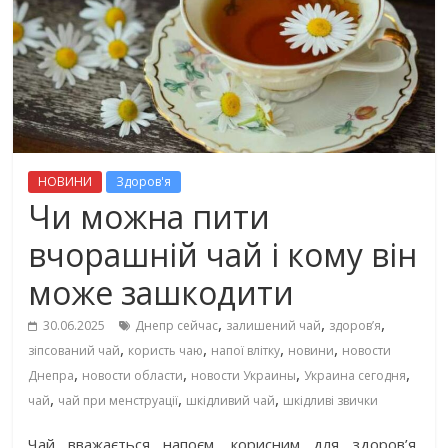
НОВИНИ
Здоров'я
Чи можна пити
вчорашній чай і кому він
може зашкодити
,
,
,
30.06.2025
Днепр сейчас
залишений чай
здоров’я
,
,
,
,
зіпсований чай
користь чаю
напої влітку
новини
новости
,
,
,
,
Днепра
новости области
новости Украины
Украина сегодня
,
,
,
чай
чай при менструації
шкідливий чай
шкідливі звички
Чай вважається напоєм, корисним для здоров’я,