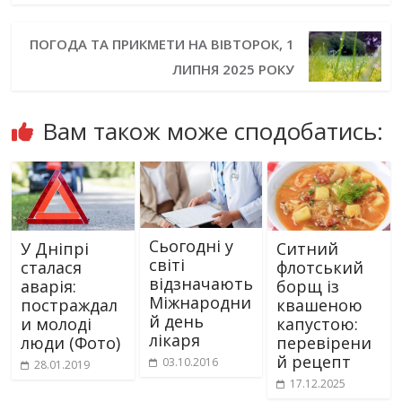
ПОГОДА ТА ПРИКМЕТИ НА ВІВТОРОК, 1
ЛИПНЯ 2025 РОКУ
Вам також може сподобатись:
Сьогодні у
У Дніпрі
Ситний
світі
сталася
флотський
відзначають
аварія:
борщ із
Міжнародни
постраждал
квашеною
й день
и молоді
капустою:
лікаря
люди (Фото)
перевірени
й рецепт
03.10.2016
28.01.2019
17.12.2025