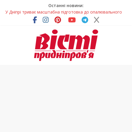
Останні новини:
У Дніпрі триває масштабна підготовка до опалювального
сезону
Пошуки тривають: на Дніпропетровщині досліджують місце
розташування легендарного монастиря (Фото)
Ветерани Дніпропетровщини отримують шанс на власне
житло
Андрій Горинін: “Нехай доля береже тих, хто служить, і всіх
українців!”
Лікар – на екрані: Як працюють телемедичні центри на
Дніпропетровщині