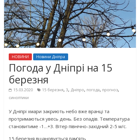
НОВИНИ
Новини Дніпра
Погода у Дніпрі на 15
березня
,
,
,
,
,
15.03.2020
15 березня
3
Дніпро
погода
прогноз
синоптики
У Дніпрі хмари закриють небо вже вранці та
протримаються увесь день. Без опадів. Температура
становитиме -1…+3. Вітер північно-західний 2-5 м/с.
15 березня вшановується пам’ять