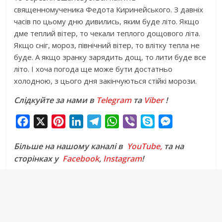
священномученика Федота Киринейського. З давніх
часів по цьому дню дивились, яким буде літо. Якщо
дме теплий вітер, то чекали теплого дощового літа.
Якщо сніг, мороз, північний вітер, то влітку тепла не
буде. А якщо зранку зарядить дощ, то лити буде все
літо. І хоча погода ще може бути достатньо
холодною, з цього дня закінчуються стійкі морози.
Слідкуйте за нами в
Telegram
та
Viber
!
F
X
P
L
T
W
V
S
M
a
i
i
e
h
i
k
e
Більше на нашому каналі в
YouTube,
та на
c
n
n
l
a
b
y
s
сторінках у
Facebook
,
Instagram
!
e
t
k
e
t
e
p
s
b
e
e
g
s
r
e
e
o
r
d
r
A
n
o
e
I
a
p
g
k
s
n
m
p
e