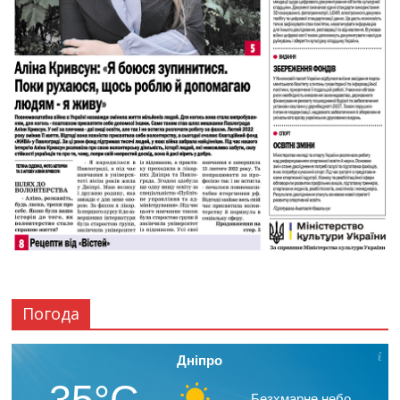
Погода
Дніпро
35°C
Безхмарне небо