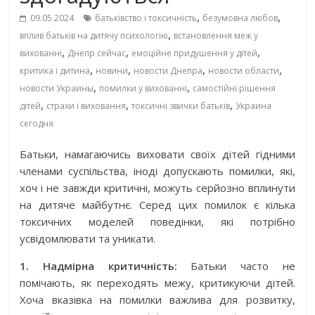
,
,
09.05.2024
батьківство і токсичність
безумовна любов
,
вплив батьків на дитячу психологію
встановлення меж у
,
,
,
вихованні
Днепр сейчас
емоційне придушення у дітей
,
,
,
,
критика і дитина
новини
новости Днепра
новости области
,
,
новости Украины
помилки у вихованні
самостійні рішення
,
,
,
дітей
страхи і виховання
токсичні звички батьків
Украина
сегодня
Батьки, намагаючись виховати своїх дітей гідними
членами суспільства, іноді допускають помилки, які,
хоч і не завжди критичні, можуть серйозно вплинути
на дитяче майбутнє. Серед цих помилок є кілька
токсичних моделей поведінки, які потрібно
усвідомлювати та уникати.
1. Надмірна критичність:
Батьки часто не
помічають, як переходять межу, критикуючи дітей.
Хоча вказівка на помилки важлива для розвитку,