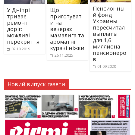
Пенсионны
У Дніпрі
Що
й фонд
триває
приготуват
Украины
ремонт
и на
пересчитал
доріг:
вечерю:
выплаты
можливі
мамалига та
для 1,6
перекриття
ароматні
миллиона
курячі ніжки
07.10.2019
пенсионеро
26.11.2025
в
01.09.2020
Новий випуск газети