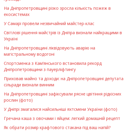
На Дніпропетровщині різко зросла кількість пожеж в
екосистемах
У Самарі провели незвичайний майстер-клас
Світлові рішення майстрів із Дніпра визнали найкращими в
Україні
На Дніпропетровщині ліквідовують аварію на
магістральному водогоні
Спортсменка з Кам’янського встановила рекорд
Дніпропетровщини з пауерліфтингу
Приховав майно та доходи: на Дніпропетровщині депутата
сільради визнали винним
На Дніпропетровщині зафіксували рясне цвітіння рідкісних
рослин (фото)
У Дніпрі змагалися найсильніші яхтсмени України (фото)
Гречана каша з овочами і яйцем: легкий домашній рецепт
Як обрати розмір крафтового стакана під ваш напій?