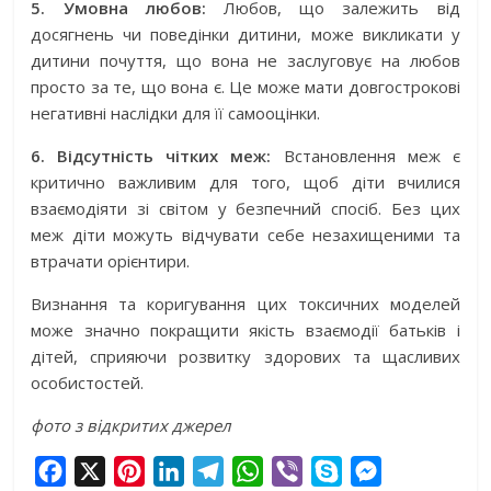
5. Умовна любов:
Любов, що залежить від
досягнень чи поведінки дитини, може викликати у
дитини почуття, що вона не заслуговує на любов
просто за те, що вона є. Це може мати довгострокові
негативні наслідки для її самооцінки.
6. Відсутність чітких меж:
Встановлення меж є
критично важливим для того, щоб діти вчилися
взаємодіяти зі світом у безпечний спосіб. Без цих
меж діти можуть відчувати себе незахищеними та
втрачати орієнтири.
Визнання та коригування цих токсичних моделей
може значно покращити якість взаємодії батьків і
дітей, сприяючи розвитку здорових та щасливих
особистостей.
фото з відкритих джерел
F
X
P
L
T
W
V
S
M