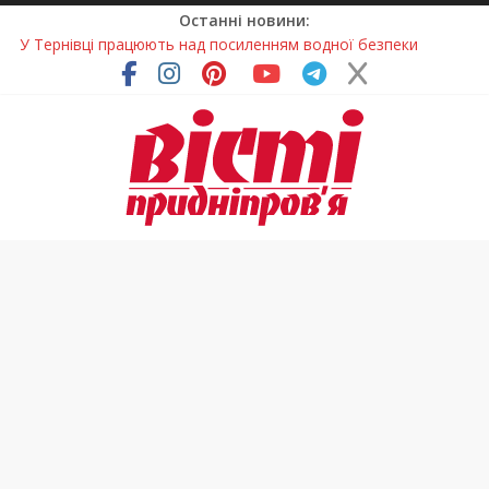
Останні новини:
У Тернівці працюють над посиленням водної безпеки
громади
На Дніпропетровщині різко зросла кількість пожеж в
екосистемах
У Самарі провели незвичайний майстер-клас
Світлові рішення майстрів із Дніпра визнали найкращими в
Україні
Засинання після півночі може негативно впливати на
здоров’я