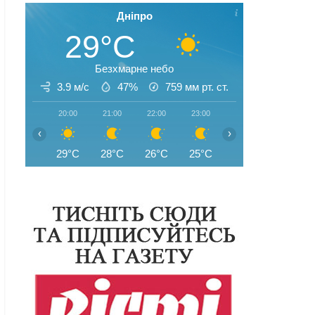
Дніпро
29°C
Безхмарне небо
3.9 м/с
47%
759
мм рт. ст.
20:00
21:00
22:00
23:00
00:00
01:00
‹
›
29°C
28°C
26°C
25°C
25°C
24°C