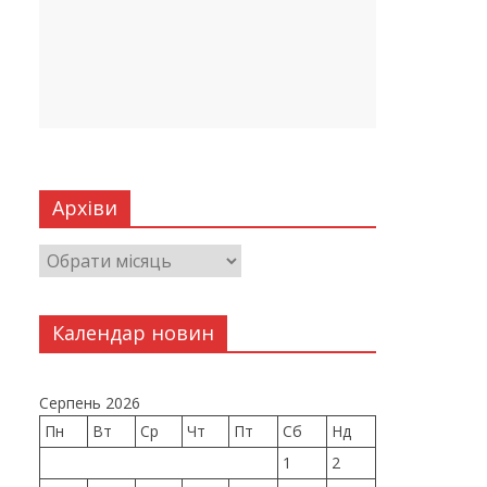
Архіви
Календар новин
Серпень 2026
Пн
Вт
Ср
Чт
Пт
Сб
Нд
1
2