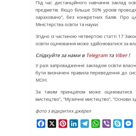
Під час дистанційного навчання заклад ос
предметів. Якщо більше 50% уроків провод
зараховано”, без конкретних балів. Про 
Міністерства освіти та науки.
Згідно із частиною четвертою статті 17 Зак
освіти оцінювання може здійснюватися за вл
Слідкуйте за нами в
Telegram
та
Viber
!
У разі запровадження закладом освіти власн
бути визначені правила переведення до сис
МОН.
За таким принципом може оцінюватися “Ф
мистецтво”, “Музичне мистецтво”, “Основи зд
фото з відкритих джерел
F
X
P
L
T
W
V
S
a
i
i
e
h
i
k
e