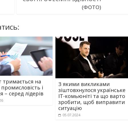
(ФОТО)
тись:
 тримається на
З якими викликами
: промисловість і
зіштовхнулося українське
я – серед лідерів
IT-комьюніті та що варто
26
зробити, щоб виправити
ситуацію
05.07.2024