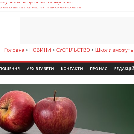
 телемедичні центри на Дніпропетровщині
готовка до опалювального сезону
ровщині досліджують місце розташування легендарного монасти
римують шанс на власне житло
чому важлива правильна комунікація
Головна
>
НОВИНИ
>
СУСПІЛЬСТВО
>
Школи зможуть 
ЛОШЕННЯ
АРХІВ ГАЗЕТИ
КОНТАКТИ
ПРО НАС
РЕДАКЦІ