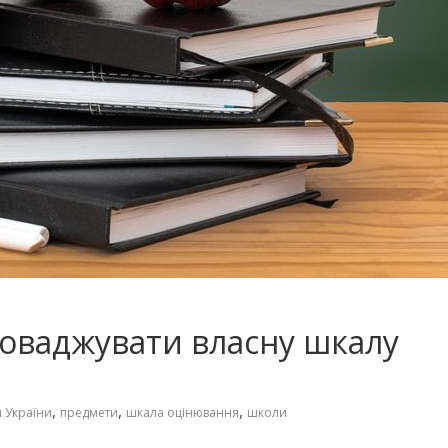
оваджувати власну шкалу
,
,
,
 України
предмети
шкала оцінювання
школи