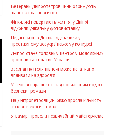
Ветерани Дніпропетровщини отримують
шанс на власне житло
Жінки, які повертають життя: у Дніпрі
відкрили унікальну фотовиставку
Педагогиню з Дніпра відзначили у
престижному всеукраїнському конкурсі
Дніпро стане головним центром молодіжних
проєктів та ініціатив України
Засинання після півночі може негативно
впливати на здоров’я
У Тернівці працюють над посиленням водної
безпеки громади
На Дніпропетровщині різко зросла кількість
пожеж в екосистемах
У Самарі провели незвичайний майстер-клас