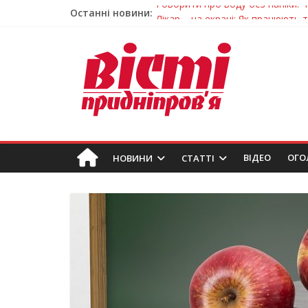
Останні новини:
Лікар – на екрані: Як працюють
У Дніпрі триває масштабна під
Пошуки тривають: на Дніпропет
Ветерани Дніпропетровщини от
Говорити про воду без паніки: 
ВIДЕО
ОГО
НОВИНИ
СТАТТІ