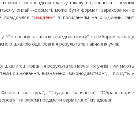
віти може запровадити власну шкалу оцінювання з певних
яться у онлайн-форматі, може бути формат “зараховано/не
це повідомляє
“Тиждень”
з посиланням на офіційний сайт
ону “Про повну загальну середню освіту” за вибором закладу
асною шкалою оцінювання результатів навчання учнів.
ої шкали оцінювання результатів навчання учнів ним мають
теми оцінювання, визначеної законодавством”, – пишуть у
ізична культура”, “Трудове навчання”, “Образотворче
оров’я” та окремі предмети варіативної складової.
M