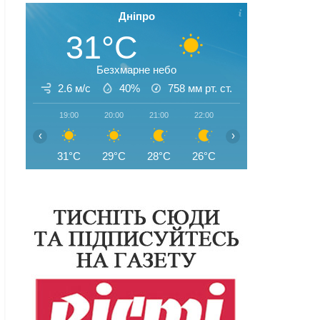
Дніпро
31°C
Безхмарне небо
2.6 м/с
40%
758
мм рт. ст.
19:00
20:00
21:00
22:00
23:00
00:00
‹
›
31°C
29°C
28°C
26°C
25°C
25°C