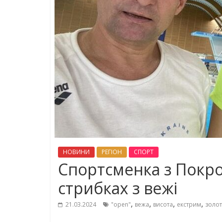
НОВИНИ
РЕГІОН
СПОРТ
Спортсменка з Покро
стрибках з вежі
,
,
,
,
21.03.2024
"open"
вежа
висота
екстрим
золо