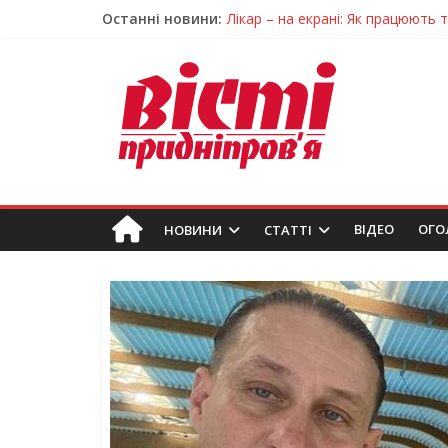
Останні новини:
Лікар – на екрані: Як працюють
У Дніпрі триває масштабна під
Пошуки тривають: на Дніпропет
Ветерани Дніпропетровщини от
Говорити про воду без паніки: 
ВIДЕО
ОГО
НОВИНИ
СТАТТІ