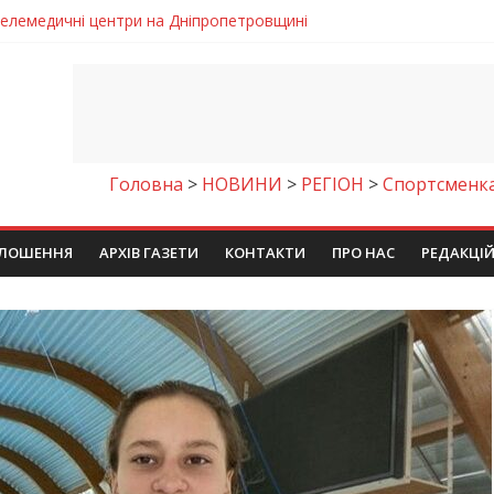
 телемедичні центри на Дніпропетровщині
готовка до опалювального сезону
ровщині досліджують місце розташування легендарного монасти
римують шанс на власне житло
чому важлива правильна комунікація
Головна
>
НОВИНИ
>
РЕГІОН
>
Спортсменка
ЛОШЕННЯ
АРХІВ ГАЗЕТИ
КОНТАКТИ
ПРО НАС
РЕДАКЦІ