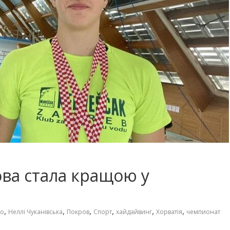
ва стала кращою у
,
,
,
,
,
,
то
Неллі Чуканівська
Покров
Спорт
хайдайвинг
Хорватія
чемпионат