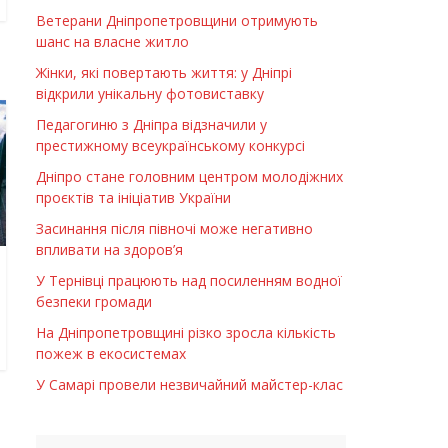
Ветерани Дніпропетровщини отримують
шанс на власне житло
Жінки, які повертають життя: у Дніпрі
відкрили унікальну фотовиставку
Педагогиню з Дніпра відзначили у
престижному всеукраїнському конкурсі
Дніпро стане головним центром молодіжних
проєктів та ініціатив України
Засинання після півночі може негативно
впливати на здоров’я
У Тернівці працюють над посиленням водної
безпеки громади
На Дніпропетровщині різко зросла кількість
пожеж в екосистемах
У Самарі провели незвичайний майстер-клас