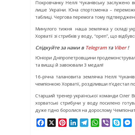
Покровчанку Неллі Чуканівську заслужено 
лише України. Юна спортсменка – переможн
таблиці. Чергова перемога тому підтвердженн
Минулого тижня наша землячка у складі укра
Хорватії зі стрибків у воду, “open”, що відбув
Слідкуйте за нами в
Telegram
та
Viber
!
Юніори Дніпропетровщини продемонстрували 
та вишці й завоювали 3 медалі!
16-річна талановита землячка Неллі Чукані
чемпіонкою Хорватії, розділивши п’єдестал п
Старший тренер української команди Олег Ви
хорватські стрибуни у воду посилено готув
дуже гідно боролися на дорослому Чемпіонаті
F
X
P
L
T
W
V
S
a
i
i
e
h
i
k
e