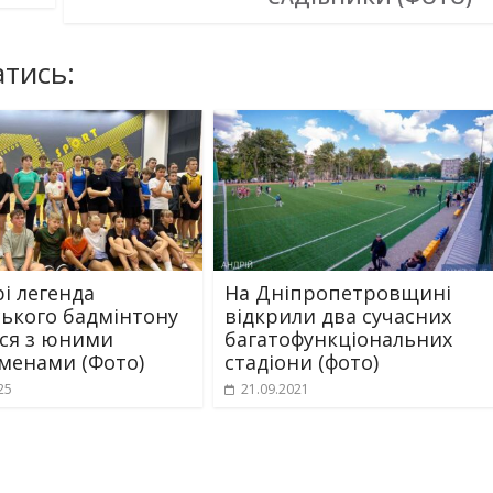
тись:
рі легенда
На Дніпропетровщині
ського бадмінтону
відкрили два сучасних
вся з юними
багатофункціональних
менами (Фото)
стадіони (фото)
25
21.09.2021