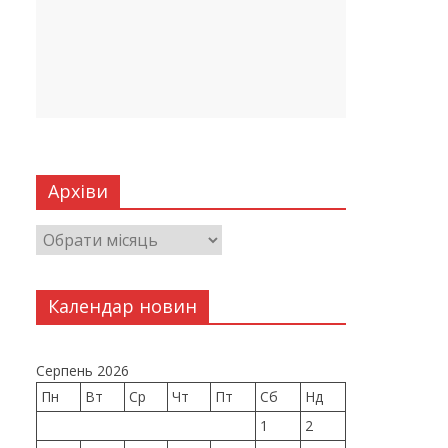
Архіви
Календар новин
Серпень 2026
Пн
Вт
Ср
Чт
Пт
Сб
Нд
1
2