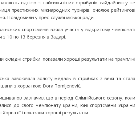
вважають однією з найсильніших стрибунів хайдайвингу не
иця престижних міжнародних турнірів, очолює рейтингові
я. Повідомили у прес-службі міської ради.
їнських спортсменів взяла участь у відкритому чемпіонаті
ся з 10 по 13 березня в Задарі.
складні стрибки, показали хороші результати на трампліні
вська завоювала золоту медаль в стрибках з вежі та стала
ошани з хорваткою Dora Tomljenović.
шиванов зазначив, що в період Олімпійського сезону, коли
алися до свого Чемпіонату країни, юні спортсмени України
 Хорватії і показали хороші результати.
M