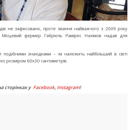
рдів не зафіксовано, проте звання найважчого з 2009 року
 Місцевий фермер Габріель Рамірес Нахімов надав для
 подібними знахідками – їм належить найбільший в світі
уко розміром 60х30 сантиметрів.
M
на сторінках у
Facebook
,
Instagram
!