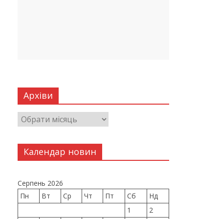
Архіви
Календар новин
Серпень 2026
Пн
Вт
Ср
Чт
Пт
Сб
Нд
1
2