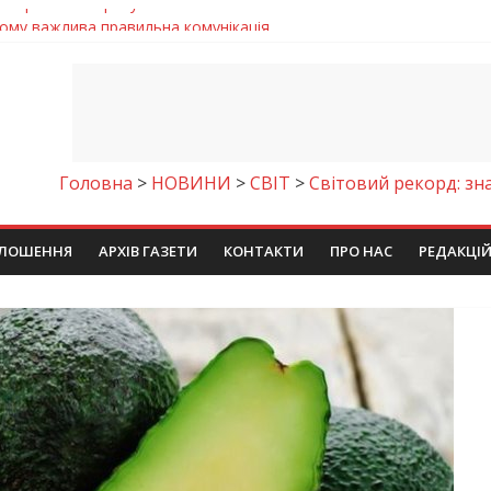
чому важлива правильна комунікація
 телемедичні центри на Дніпропетровщині
готовка до опалювального сезону
ровщині досліджують місце розташування легендарного монасти
9 серпня 2026 року
Головна
>
НОВИНИ
>
СВІТ
>
Світовий рекорд: зн
ЛОШЕННЯ
АРХІВ ГАЗЕТИ
КОНТАКТИ
ПРО НАС
РЕДАКЦІ