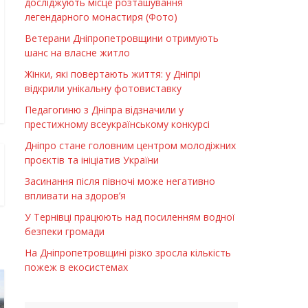
досліджують місце розташування
легендарного монастиря (Фото)
Ветерани Дніпропетровщини отримують
шанс на власне житло
Жінки, які повертають життя: у Дніпрі
відкрили унікальну фотовиставку
Педагогиню з Дніпра відзначили у
престижному всеукраїнському конкурсі
Дніпро стане головним центром молодіжних
проєктів та ініціатив України
Засинання після півночі може негативно
впливати на здоров’я
У Тернівці працюють над посиленням водної
безпеки громади
На Дніпропетровщині різко зросла кількість
пожеж в екосистемах