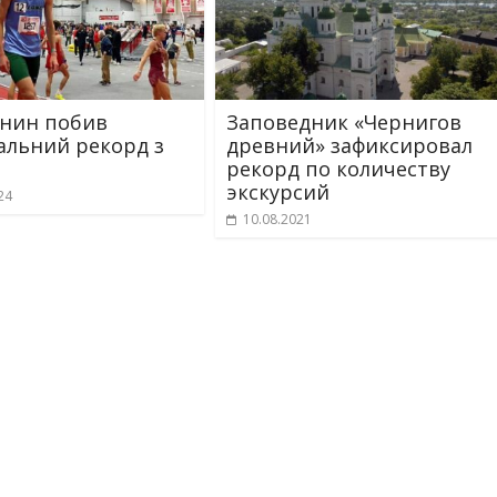
нин побив
Заповедник «Чернигов
альний рекорд з
древний» зафиксировал
рекорд по количеству
экскурсий
24
10.08.2021