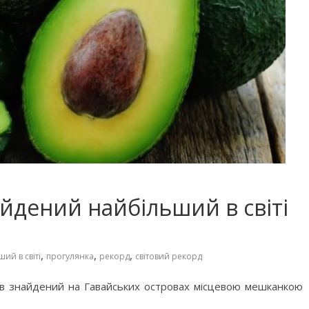
айдений найбільший в світі
,
,
,
ий в світі
прогулянка
рекорд
світовий рекорд
був знайдений на Гавайських островах місцевою мешканкою