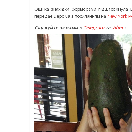
Оцінка знахідки фермерами підштовхнула В
передає Depo.ua з посиланням на
New York P
Слідкуйте за нами в
Telegram
та
Viber
!