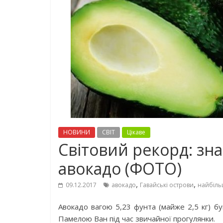
НОВИНИ
СВІТ
Цікаве
Світовий рекорд: зн
авокадо (ФОТО)
,
,
09.12.2017
авокадо
Гавайські острови
найбільш
Авокадо вагою 5,23 фунта (майже 2,5 кг) 
Памелою Ван під час звичайної прогулянки.