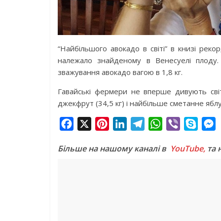
“Найбільшого авокадо в світі” в книзі реко
належало знайденому в Венесуелі плоду.
зважування авокадо вагою в 1,8 кг.
Гавайські фермери не вперше дивують світ
джекфрут (34,5 кг) і найбільше сметанне ябл
F
X
P
L
T
W
V
S
a
i
i
e
h
i
k
e
Більше на нашому каналі в
YouTube,
та 
c
n
n
l
a
b
y
s
e
t
k
e
t
e
p
s
b
e
e
g
s
r
e
e
o
r
d
r
A
n
o
e
I
a
p
g
k
s
n
m
p
e