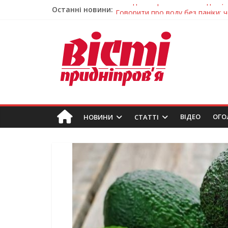
Останні новини:
Говорити про воду без паніки: 
Лікар – на екрані: Як працюють
У Дніпрі триває масштабна під
Пошуки тривають: на Дніпропет
Погода та прикмети на неділю, 
ВIДЕО
ОГО
НОВИНИ
СТАТТІ