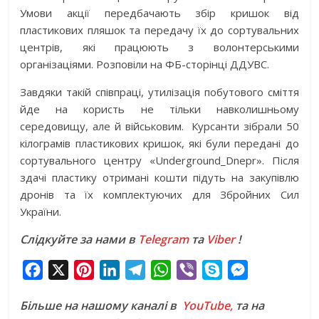
Умови акції передбачають збір кришок від
пластикових пляшок та передачу їх до сортувальних
центрів, які працюють з волонтерськими
організаціями. Розповіли на ФБ-сторінці ДДУВС.
Завдяки такій співпраці, утилізація побутового сміття
йде на користь не тільки навколишньому
середовищу, але й військовим. Курсанти зібрали 50
кілограмів пластикових кришок, які були передані до
сортувального центру «Underground_Dnepr». Після
здачі пластику отримані кошти підуть на закупівлю
дронів та їх комплектуючих для Збройних Сил
України.
Слідкуйте за нами в
Telegram
та
Viber
!
F
X
P
L
T
W
V
S
M
a
i
i
e
h
i
k
e
Більше на нашому каналі в
YouTube,
та на
c
n
n
l
a
b
y
s