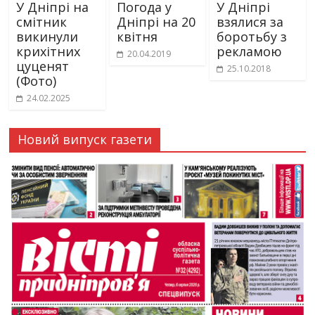
У Дніпрі на
Погода у
У Дніпрі
смітник
Дніпрі на 20
взялися за
викинули
квітня
боротьбу з
крихітних
рекламою
20.04.2019
цуценят
25.10.2018
(Фото)
24.02.2025
Новий випуск газети