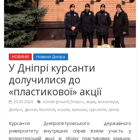
НОВИНИ
Новини Дніпра
У Дніпрі курсанти
долучилися до
«пластикової» акції
,
,
,
20.03.2024
«Underground_Dnepr»
акція
волонтери
,
,
,
,
,
,
Дніпро
дрони
Екологія
кошти
кришки
курсанти
центр
Курсанти Дніпропетровського державного
університету внутрішніх справ взяли участь у
волонтерській акції зі збору пластикових кришок.