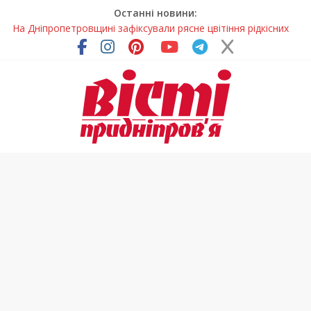
Останні новини:
На Дніпропетровщині зафіксували рясне цвітіння рідкісних
рослин (фото)
У Дніпрі змагалися найсильніші яхтсмени України (фото)
Гречана каша з овочами і яйцем: легкий домашній рецепт
Як обрати розмір крафтового стакана під ваш напій?
Приховав майно та доходи: на Дніпропетровщині депутата
сільради визнали винним