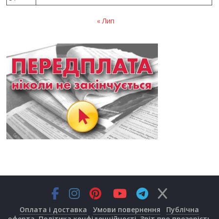
« Лип
Оплата і доставка
Умови повернення
Публічна
оферта
Політика конфіденційності
Звіт про прозорість