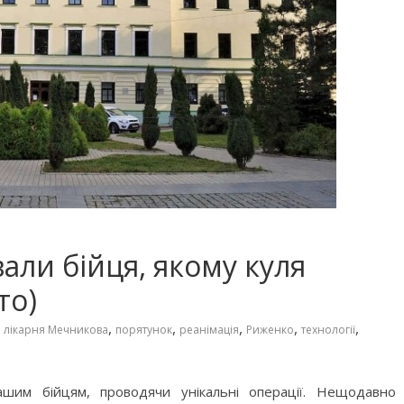
вали бійця, якому куля
то)
,
,
,
,
,
,
лікарня Мечникова
порятунок
реанімація
Риженко
технології
шим бійцям, проводячи унікальні операції. Нещодавно