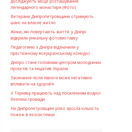
досліджують місце розташування
легендарного монастиря (Фото)
Ветерани Дніпропетровщини отримують
шанс на власне житло
Жінки, які повертають життя: у Дніпрі
відкрили унікальну фотовиставку
Педагогиню з Дніпра відзначили у
престижному всеукраїнському конкурсі
Дніпро стане головним центром молодіжних
проєктів та ініціатив України
Засинання після півночі може негативно
впливати на здоров’я
У Тернівці працюють над посиленням водної
безпеки громади
На Дніпропетровщині різко зросла кількість
пожеж в екосистемах