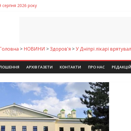
чому важлива правильна комунікація
 телемедичні центри на Дніпропетровщині
готовка до опалювального сезону
ровщині досліджують місце розташування легендарного монасти
9 серпня 2026 року
Головна
>
НОВИНИ
>
Здоров'я
>
У Дніпрі лікарі врятува
ЛОШЕННЯ
АРХІВ ГАЗЕТИ
КОНТАКТИ
ПРО НАС
РЕДАКЦІ