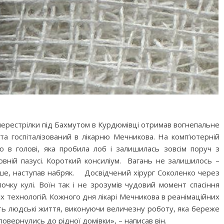
 перестрілки під Бахмутом в Курдюмівці отримав вогнепальне
та госпіталізований в лікарню Мечникова. На комп’ютерній
ю в голові, яка пробила лоб і залишилась зовсім поруч з
вній пазусі. Короткий консиліум. Вагань не залишилось –
рше, наступав набряк. Досвідчений хірург Соколенко через
чку кулі. Воїн так і не зрозумів чудовий момент спасіння
іх технологій. Кожного дня лікарі Мечникова в реанімаційних
ть людські життя, виконуючи величезну роботу, яка береже
овернулись до рідної домівки», – написав він.