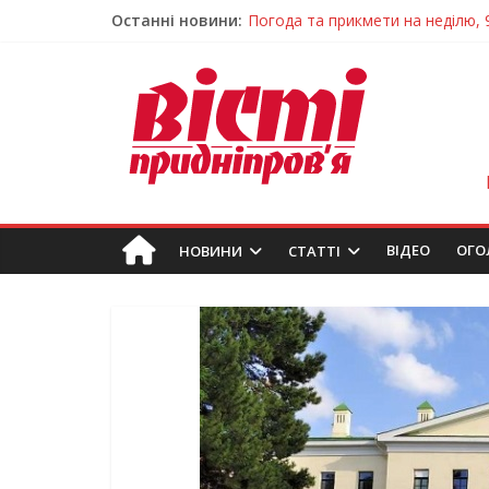
Останні новини:
Говорити про воду без паніки: 
Лікар – на екрані: Як працюють
У Дніпрі триває масштабна під
Пошуки тривають: на Дніпропет
Погода та прикмети на неділю, 
ВIДЕО
ОГО
НОВИНИ
СТАТТІ