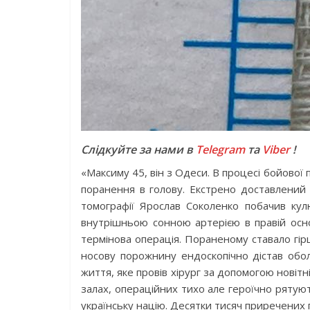
Слідкуйте за нами в
Telegram
та
Viber
!
«Максиму 45, він з Одеси. В процесі бойової
поранення в голову. Екстрено доставлений 
томографії Ярослав Соколенко побачив кул
внутрішньою сонною артерією в правій осно
термінова операція. Пораненому ставало гі
носову порожнину ендоскопічно дістав оболо
життя, яке провів хірург за допомогою новітн
залах, операційних тихо але героїчно рятую
українську націю. Десятки тисяч приречених п