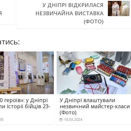
У ДНІПРІ ВІДКРИЛАСЯ
Я
НЕЗВИЧАЙНА ВИСТАВКА
(ФОТО)
тись:
 героїв»: у Дніпрі
У Дніпрі влаштували
и історії бійців 23-
незвичний майстер-класи
(Фото)
26
18.03.2024