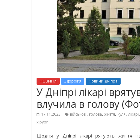
НОВИНИ
Здоров'я
Новини Дніпра
У Дніпрі лікарі вряту
влучила в голову (Фо
,
,
,
,
17.11.2023
військові
голова
життя
куля
лікарі
хірург
Щодня у Дніпрі лікарі рятують життя на