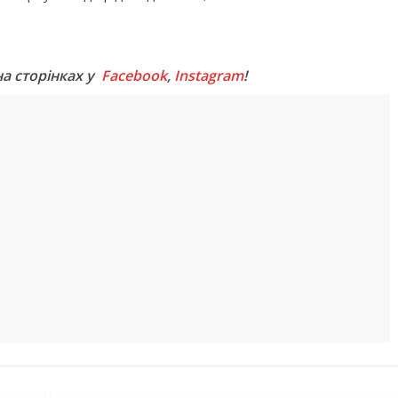
M
на сторінках у
Facebook
,
Instagram
!