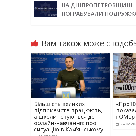
НА ДНІПРОПЕТРОВЩИНІ
ПОГРАБУВАЛИ ПОДРУЖЖ
Вам також може сподоба
Більшість великих
«Про100
підприємств працюють,
показал
а школи готуються до
ї ОМБр
офлайн-навчання: про
24.02.20
ситуацію в Кам’янському