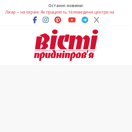
Останні новини:
Лікар – на екрані: Як працюють телемедичні центри на
Дніпропетровщині
У Дніпрі триває масштабна підготовка до опалювального
сезону
Пошуки тривають: на Дніпропетровщині досліджують місце
розташування легендарного монастиря (Фото)
Ветерани Дніпропетровщини отримують шанс на власне
житло
Говорити про воду без паніки: чому важлива правильна
комунікація