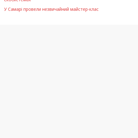
У Самарі провели незвичайний майстер-клас