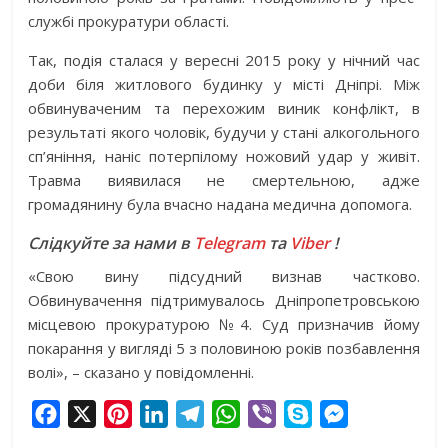
службі прокуратури області.
Так, подія сталася у вересні 2015 року у нічний час
доби біля житлового будинку у місті Дніпрі. Між
обвинуваченим та перехожим виник конфлікт, в
результаті якого чоловік, будучи у стані алкогольного
сп’яніння, наніс потерпілому ножовий удар у живіт.
Травма виявилася не смертельною, адже
громадянину була вчасно надана медична допомога.
Слідкуйте за нами в
Telegram
та
Viber
!
«Свою вину підсудний визнав частково.
Обвинувачення підтримувалось Дніпропетровською
місцевою прокуратурою №4. Суд призначив йому
покарання у вигляді 5 з половиною років позбавлення
волі», – сказано у повідомленні.
F
X
P
L
T
W
V
S
M
a
i
i
e
h
i
k
e