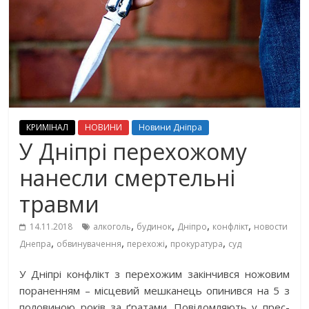
КРИМІНАЛ
НОВИНИ
Новини Дніпра
У Дніпрі перехожому
нанесли смертельні
травми
,
,
,
,
14.11.2018
алкоголь
будинок
Дніпро
конфлікт
новости
,
,
,
,
Днепра
обвинувачення
перехожі
прокуратура
суд
У Дніпрі конфлікт з перехожим закінчився ножовим
пораненням – місцевий мешканець опинився на 5 з
половиною років за ґратами. Повідомляють у прес-