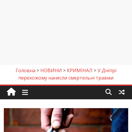
Головна
>
НОВИНИ
>
КРИМІНАЛ
>
У Дніпрі
перехожому нанесли смертельні травми