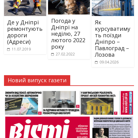
Погода у
Де у Дніпрі
Як
Дніпрі на
ремонтують
курсуватиму
неділю, 27
дороги
ть поїзди
лютого 2022
(Адреси)
Дніпро –
року
Павлоград –
11.07.2019
Лозова
27.02.2022
09.04.2026
Новий випуск газети