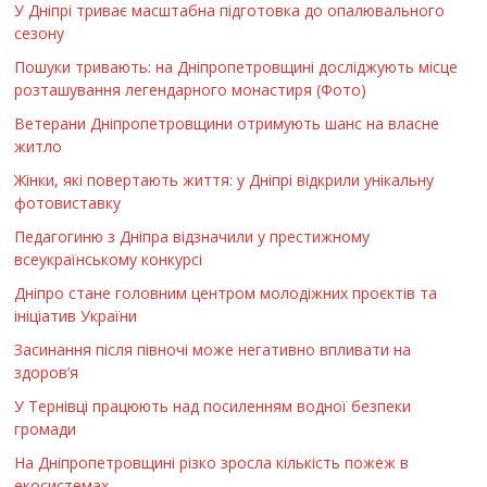
У Дніпрі триває масштабна підготовка до опалювального
сезону
Пошуки тривають: на Дніпропетровщині досліджують місце
розташування легендарного монастиря (Фото)
Ветерани Дніпропетровщини отримують шанс на власне
житло
Жінки, які повертають життя: у Дніпрі відкрили унікальну
фотовиставку
Педагогиню з Дніпра відзначили у престижному
всеукраїнському конкурсі
Дніпро стане головним центром молодіжних проєктів та
ініціатив України
Засинання після півночі може негативно впливати на
здоров’я
У Тернівці працюють над посиленням водної безпеки
громади
На Дніпропетровщині різко зросла кількість пожеж в
екосистемах