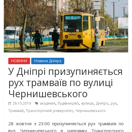
НОВИНИ
Новини Дніпра
У Дніпрі призупиняється
рух трамваїв по вулиці
Чернишевського
,
,
,
,
,
28.10.2019
академія
будівництво
вулиця
Дніпро
рух
,
,
Трамвай
Транспортний університет
Чернишевського
28 жовтня з 23:00 призупиняється рух трамваїв по
вул. Чернишевського в напрямку Транспортного