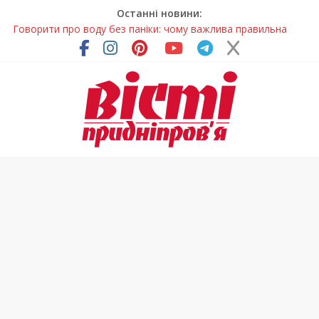
Останні новини:
Лікар – на екрані: Як працюють телемедичні центри на
Дніпропетровщині
У Дніпрі триває масштабна підготовка до опалювального
сезону
Пошуки тривають: на Дніпропетровщині досліджують місце
розташування легендарного монастиря (Фото)
Ветерани Дніпропетровщини отримують шанс на власне
житло
Говорити про воду без паніки: чому важлива правильна
комунікація