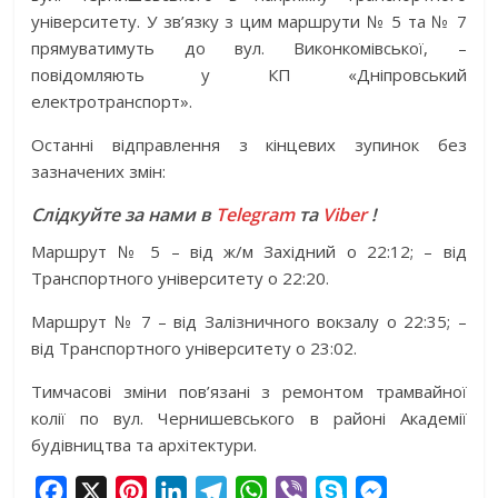
університету. У зв’язку з цим маршрути № 5 та № 7
прямуватимуть до вул. Виконкомівської, –
повідомляють у КП «Дніпровський
електротранспорт».
Останні відправлення з кінцевих зупинок без
зазначених змін:
Слідкуйте за нами в
Telegram
та
Viber
!
Маршрут № 5 – від ж/м Західний о 22:12; – від
Транспортного університету о 22:20.
Маршрут № 7 – від Залізничного вокзалу о 22:35; –
від Транспортного університету о 23:02.
Тимчасові зміни пов’язані з ремонтом трамвайної
колії по вул. Чернишевського в районі Академії
будівництва та архітектури.
F
X
P
L
T
W
V
S
M