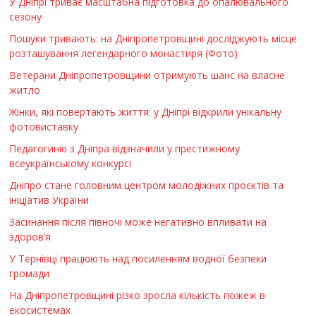
У Дніпрі триває масштабна підготовка до опалювального
сезону
Пошуки тривають: на Дніпропетровщині досліджують місце
розташування легендарного монастиря (Фото)
Ветерани Дніпропетровщини отримують шанс на власне
житло
Жінки, які повертають життя: у Дніпрі відкрили унікальну
фотовиставку
Педагогиню з Дніпра відзначили у престижному
всеукраїнському конкурсі
Дніпро стане головним центром молодіжних проєктів та
ініціатив України
Засинання після півночі може негативно впливати на
здоров’я
У Тернівці працюють над посиленням водної безпеки
громади
На Дніпропетровщині різко зросла кількість пожеж в
екосистемах