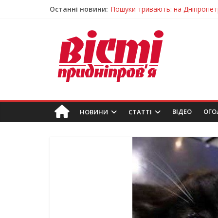
Останні новини:
Пошуки тривають: на Дніпропет
Ветерани Дніпропетровщини от
Андрій Горинін: “Нехай доля бере
Жінки, які повертають життя: у 
У Дніпрі триває масштабна під
ВIДЕО
ОГО
НОВИНИ
СТАТТІ