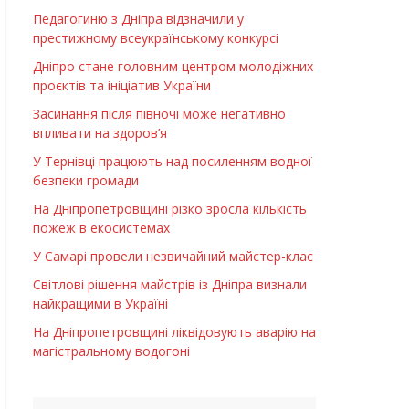
Педагогиню з Дніпра відзначили у
престижному всеукраїнському конкурсі
Дніпро стане головним центром молодіжних
проєктів та ініціатив України
Засинання після півночі може негативно
впливати на здоров’я
У Тернівці працюють над посиленням водної
безпеки громади
На Дніпропетровщині різко зросла кількість
пожеж в екосистемах
У Самарі провели незвичайний майстер-клас
Світлові рішення майстрів із Дніпра визнали
найкращими в Україні
На Дніпропетровщині ліквідовують аварію на
магістральному водогоні