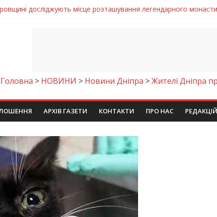
ровщині досліджують місце розташування легендарного монасти
римують шанс на власне житло
же тих, хто служить, і всіх українців!”
Дніпрі відкрили унікальну фотовиставку
готовка до опалювального сезону
Головна
>
НОВИНИ
>
Новини Дніпра
>
Жителі Дніпра п
ЛОШЕННЯ
АРХІВ ГАЗЕТИ
КОНТАКТИ
ПРО НАС
РЕДАКЦІ