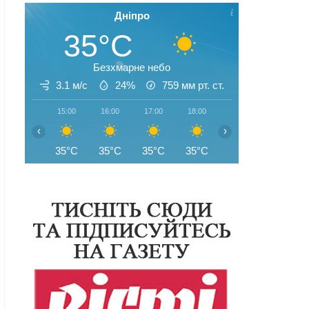
Дніпро
35°C
Безхмарне небо
3.1 м/с
24%
759
мм рт. ст.
15:00
16:00
17:00
18:00
19:00
20:00
‹
›
35°C
35°C
35°C
35°C
35°C
33°C