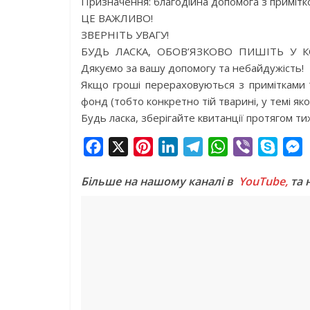
Призначення: благодійна допомога з примітк
ЦЕ ВАЖЛИВО!
ЗВЕРНІТЬ УВАГУ!
БУДЬ ЛАСКА, ОБОВ’ЯЗКОВО ПИШІТЬ У КОМ
Дякуємо за вашу допомогу та небайдужість!
Якщо гроші перераховуються з примітками “к
фонд (тобто конкретно тій тварині, у темі як
Будь ласка, зберігайте квитанції протягом ти
F
X
P
L
T
W
V
S
a
i
i
e
h
i
k
e
Більше на нашому каналі в
YouTube,
та 
c
n
n
l
a
b
y
s
e
t
k
e
t
e
p
s
b
e
e
g
s
r
e
e
o
r
d
r
A
n
o
e
I
a
p
g
k
s
n
m
p
e
t
r