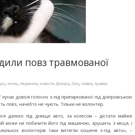
дили повз травмованої
,
,
,
,
,
,
про
котик
лікування
новости Днепра
Око
плівка
травма
” лунає доволі голосно з-під припаркованої під дніпровською
ть повз, начебто не чують. Тільки не волонтер.
ося далеко під днище авто, за колесом – дістати майже
й може не побачити його під машиною, зрушить з місця, і
екількох волонтерів таки витягли кошеня з-під авто», –