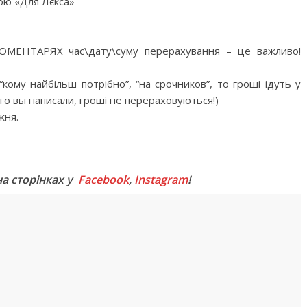
ою «Для Лєкса»
ЕНТАРЯХ час\дату\суму перерахування – це важливо!
ому найбільш потрібно”, “на срочников”, то гроші ідуть у
ого вы написали, гроші не перераховуються!)
жня.
M
на сторінках у
Facebook
,
Instagram
!