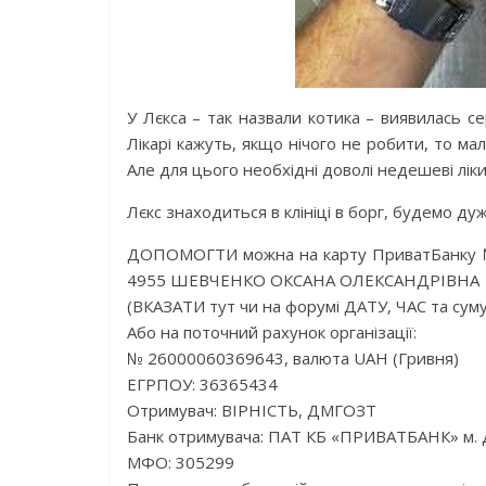
У Лєкса – так назвали котика – виявилась с
Лікарі кажуть, якщо нічого не робити, то мал
Але для цього необхідні доволі недешеві ліки –
Лєкс знаходиться в клініці в борг, будемо ду
ДОПОМОГТИ можна на карту ПриватБанку №
4955 ШЕВЧЕНКО ОКСАНА ОЛЕКСАНДРІВНА
(ВКАЗАТИ тут чи на форумі ДАТУ, ЧАС та суму
Або на поточний рахунок організації:
№ 26000060369643, валюта UAH (Гривня)
ЕГРПОУ: 36365434
Отримувач: ВIРНIСТЬ, ДМГОЗТ
Банк отримувача: ПАТ КБ «ПРИВАТБАНК» м. 
МФО: 305299