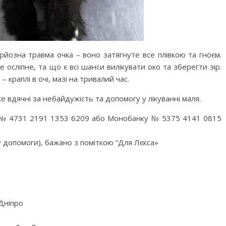
ерйозна травма очка – воно затягнуте все плівкою та гноєм.
е осліпне, та що є всі шанси вилікувати око та зберегти зір.
 краплі в очі, мазі на тривалий час.
же вдячні за небайдужість та допомогу у лікуванні маля.
 4731 2191 1353 6209 або Монобанку № 5375 4141 0815
 допомоги), бажано з поміткою “Для Лєкса»
Дніпро