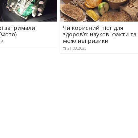
рі затримали
Чи корисний піст для
(Фото)
здоров’я: наукові факти та
можливі ризики
16
21.03.2025