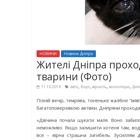
НОВИНИ
Новини Дніпра
Жителі Дніпра прохо
тварини (Фото)
,
,
,
,
11.10.2019
авто
борг
вірність
волонтери
Дні
Пізній вечір, темрява, тоненьке жалібне “мяв
багатоповерхівкою автівки. Дніпряни проходя
«Дівчина почала шукати маля. Воно забил
неможливо. Якщо залишити котеня там, воді
все – вірна страшна загибель. Зусиллям д