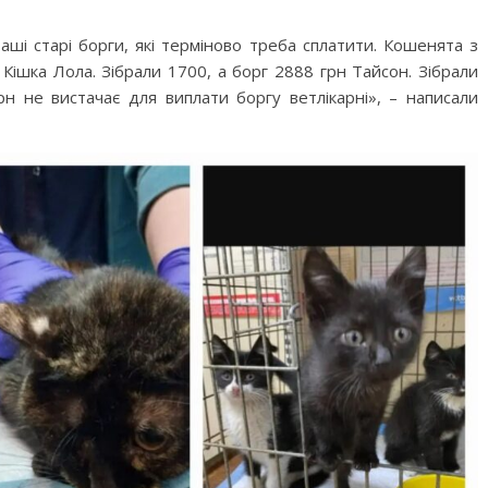
ші старі борги, які терміново треба сплатити. Кошенята з
 Кішка Лола. Зібрали 1700, а борг 2888 грн Тайсон. Зібрали
н не вистачає для виплати боргу ветлікарні», – написали