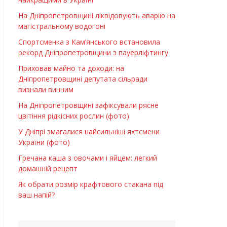
На Дніпропетровщині ліквідовують аварію на
магістральному водогоні
Спортсменка з Кам’янського встановила
рекорд Дніпропетровщини з пауерліфтингу
Приховав майно та доходи: на
Дніпропетровщині депутата сільради
визнали винним
На Дніпропетровщині зафіксували рясне
цвітіння рідкісних рослин (фото)
У Дніпрі змагалися найсильніші яхтсмени
України (фото)
Гречана каша з овочами і яйцем: легкий
домашній рецепт
Як обрати розмір крафтового стакана під
ваш напій?