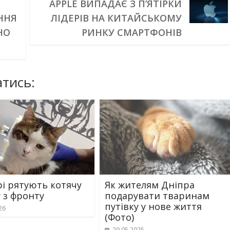
APPLE ВИПАДАЄ З П’ЯТІРКИ
ННЯ
ЛІДЕРІВ НА КИТАЙСЬКОМУ
НО
РИНКУ СМАРТФОНІВ
тись:
рі рятують котячу
Як жителям Дніпра
 з фронту
подарувати тваринам
путівку у нове життя
26
(Фото)
29.05.2025