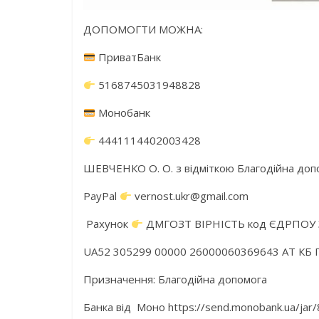
ДОПОМОГТИ МОЖНА:
ПриватБанк
5168745031948828
Монобанк
4441114402003428
ШЕВЧЕНКО О. О. з відміткою Благодійна доп
PayPal
vernost.ukr@gmail.com
Рахунок
ДМГОЗТ ВІРНІСТЬ код ЄДРПОУ 
UA52 305299 00000 26000060369643 АТ КБ 
Призначення: Благодійна допомога
Банка від Моно https://send.monobank.ua/ja