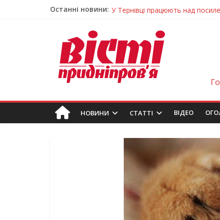
Останні новини:
У Тернівці працюють над посил
На Дніпропетровщині різко зрос
У Самарі провели незвичайний 
Світлові рішення майстрів із Дн
Засинання після півночі може н
Г
ВIДЕО
ОГО
НОВИНИ
СТАТТІ