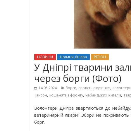
НОВИНИ
Новини Дніпра
РЕГІОН
У Дніпрі тварини за
через борги (Фото)
,
,
14.05.2024
борги
вартість лікування
волонтери
,
,
,
Тайсон
кошенята з фронту
небайдужих жителів
Тва
Волонтери Дніпра звертаються до небайдужи
ветеринарній лікарні. Збори не покривають 
борг.