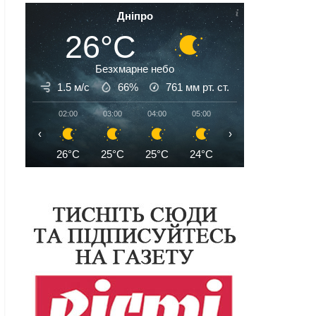
Дніпро
26°C
Безхмарне небо
1.5 м/с
66%
761
мм рт. ст.
02:00
03:00
04:00
05:00
06:00
07:00
‹
›
26°C
25°C
25°C
24°C
25°C
26°C