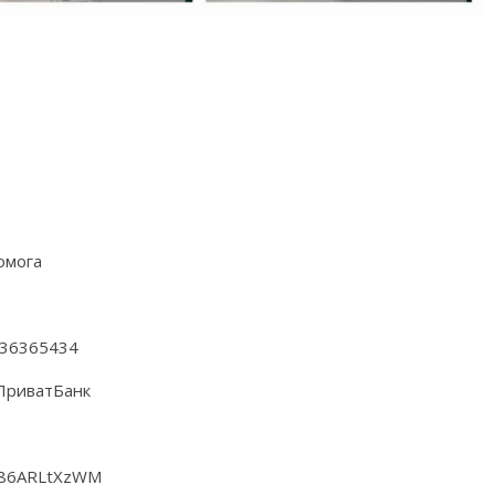
омога
36365434
ПриватБанк
r/86ARLtXzWM