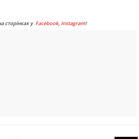
M
на сторінках у
Facebook
,
Instagram
!