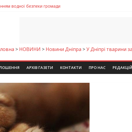
енням водної безпеки громади
ла кількість пожеж в екосистемах
майстер-клас
іпра визнали найкращими в Україні
егативно впливати на здоров’я
оловна
>
НОВИНИ
>
Новини Дніпра
>
У Дніпрі тварини з
ЛОШЕННЯ
АРХІВ ГАЗЕТИ
КОНТАКТИ
ПРО НАС
РЕДАКЦІ