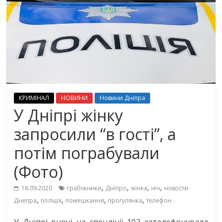
КРИМІНАЛ
НОВИНИ
Новини Дніпра
У Дніпрі жінку
запросили “в гості”, а
потім пограбували
(Фото)
,
,
,
,
18.09.2020
грабіжники
Дніпро
жінка
ніч
новости
,
,
,
,
Днепра
поліція
помешкання
прогулянка
телефон
У Дніпрі вночі на спецлінії 102 зателефонувала