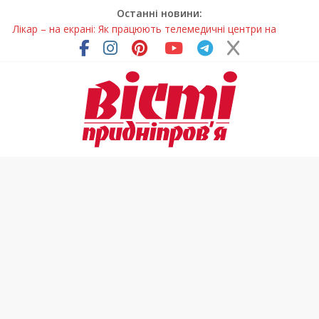
Останні новини:
Лікар – на екрані: Як працюють телемедичні центри на
Дніпропетровщині
У Дніпрі триває масштабна підготовка до опалювального
сезону
Пошуки тривають: на Дніпропетровщині досліджують місце
розташування легендарного монастиря (Фото)
Ветерани Дніпропетровщини отримують шанс на власне
житло
Говорити про воду без паніки: чому важлива правильна
комунікація