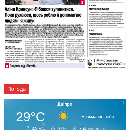
Погода
Дніпро
29°C
Безхмарне небо
3.9 м/с
47%
759
мм рт. ст.