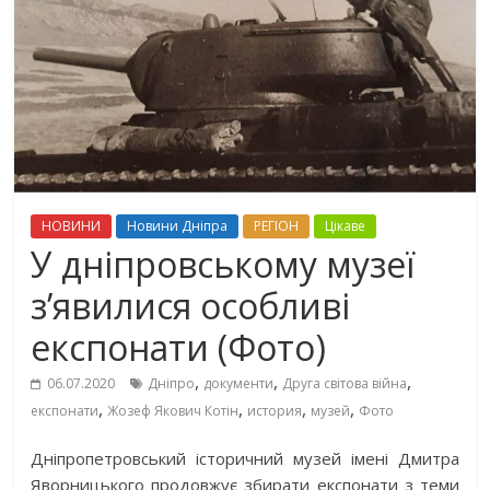
НОВИНИ
Новини Дніпра
РЕГІОН
Цікаве
У дніпровському музеї
з’явилися особливі
експонати (Фото)
,
,
,
06.07.2020
Дніпро
документи
Друга світова війна
,
,
,
,
експонати
Жозеф Якович Котін
история
музей
Фото
Дніпропетровський історичний музей імені Дмитра
Яворницького продовжує збирати експонати з теми