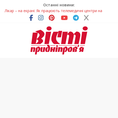
Останні новини:
Лікар – на екрані: Як працюють телемедичні центри на
Дніпропетровщині
У Дніпрі триває масштабна підготовка до опалювального
сезону
Пошуки тривають: на Дніпропетровщині досліджують місце
розташування легендарного монастиря (Фото)
Ветерани Дніпропетровщини отримують шанс на власне
житло
Говорити про воду без паніки: чому важлива правильна
комунікація