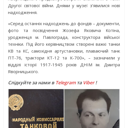
Другої світової війни. Днями у музеї з’явилися нові
надходження.
«Серед останніх надходжень до фондів – документи,
фото та посвідчення Жозефа Яковича Котіна,
уродженця м. Павлограда, конструктора війської
техніки. Під його керівництвом створені важкі танки
КВ та КС, самохідня артустановки, плаваючий танк
ПТ-76, трактори КТ-12 та К-700», – зазначили у
відділі історії 1917-1945 років ДНІМ ім. Дмитра
Яворницького.
Слідкуйте за нами в
Telegram
та
Viber
!