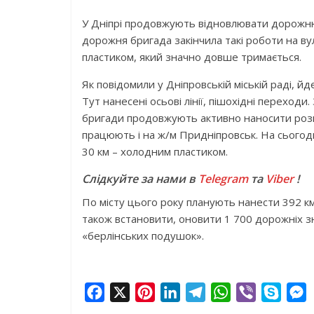
У Дніпрі продовжують відновлювати дорожню 
дорожня бригада закінчила такі роботи на в
пластиком, який значно довше тримається.
Як повідомили у Дніпровській міській раді, йд
Тут нанесені осьові лінії, пішохідні переходи
бригади продовжують активно наносити розмі
працюють і на ж/м Придніпровськ. На сьогод
30 км – холодним пластиком.
Слідкуйте за нами в
Telegram
та
Viber
!
По місту цього року планують нанести 392 к
також встановити, оновити 1 700 дорожніх зн
«берлінських подушок».
F
X
P
L
T
W
V
S
a
i
i
e
h
i
k
e