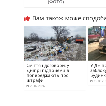
(ФОТО)
Вам також може сподоба
Сміття і договори: у
У Дніп
Дніпрі підприємців
заблоку
попереджають про
будинк
штрафи
15.06.20
23.02.2026