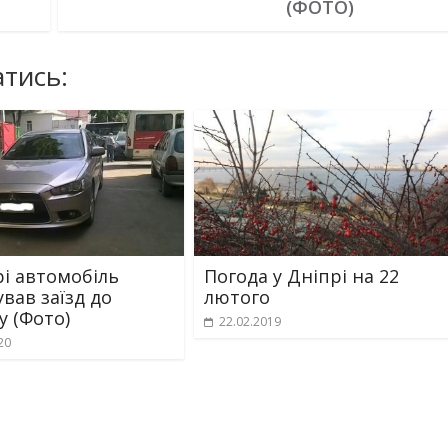
(ФОТО)
тись:
рі автомобіль
Погода у Дніпрі на 22
вав заїзд до
лютого
у (Фото)
22.02.2019
20