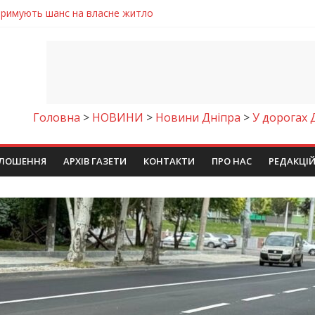
же тих, хто служить, і всіх українців!”
Дніпрі відкрили унікальну фотовиставку
 у престижному всеукраїнському конкурсі
молодіжних проєктів та ініціатив України
римують шанс на власне житло
Головна
>
НОВИНИ
>
Новини Дніпра
>
У дорогах 
ЛОШЕННЯ
АРХІВ ГАЗЕТИ
КОНТАКТИ
ПРО НАС
РЕДАКЦІ