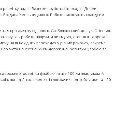
розмітку задля безпеки водіїв та пішоходів. Днями
ул. Богдана Хмельницького. Роботи виконують холодним
еться про ділянку від просп. Слобожанський до вул. Осінньої.
. Закінчують робити напрямки по смугах, стоп-лінії. Дорожні
тку на пішохідних переходах у різних районах, зокрема
ні по місту нанесено 69 км дорожньої розмітки фарбою та
м дорожньої розмітки фарбою та ще 100 км пластиком. А
аків, понад 2 тис. елементів «лежачих поліцейських» та 120
M