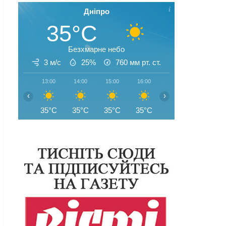
Дніпро
35°C
Безхмарне небо
3 м/с
25%
760
мм рт. ст.
13:00
14:00
15:00
16:00
17:00
18:00
‹
›
35°C
35°C
35°C
35°C
35°C
35°C