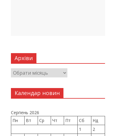
Архіви
Календар новин
Серпень 2026
Пн
Вт
Ср
Чт
Пт
Сб
Нд
1
2