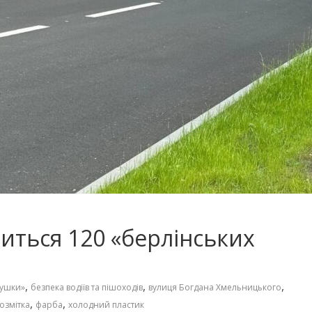
виться 120 «берлінських
,
,
,
душки»
безпека водіїв та пішоходів
вулиця Богдана Хмельницького
,
,
озмітка
фарба
холодний пластик