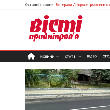
Останні новини:
Андрій Горинін: “Нехай доля бере
Жінки, які повертають життя: у 
Педагогиню з Дніпра відзначили
Дніпро стане головним центром 
Ветерани Дніпропетровщини от
ВIДЕО
ОГО
НОВИНИ
СТАТТІ