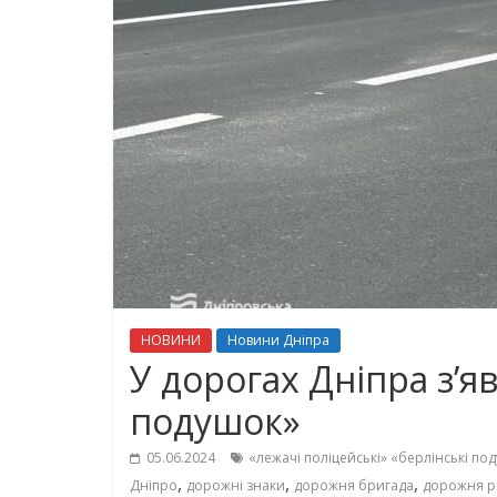
НОВИНИ
Новини Дніпра
У дорогах Дніпра з’я
подушок»
05.06.2024
«лежачі поліцейські» «берлінські по
,
,
,
Дніпро
дорожні знаки
дорожня бригада
дорожня р