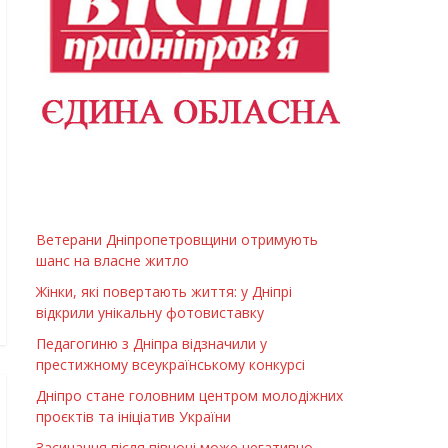
Ветерани Дніпропетровщини отримують
шанс на власне житло
Жінки, які повертають життя: у Дніпрі
відкрили унікальну фотовиставку
Педагогиню з Дніпра відзначили у
престижному всеукраїнському конкурсі
Дніпро стане головним центром молодіжних
проєктів та ініціатив України
Засинання після півночі може негативно