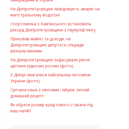
На Дніпропетровщині ліквідовують аварію на
магістральному водогоні
Спортсменка з Кам’янського встановила
рекорд Дніпропетровщини з пауерліфтингу
Приховав майно та доходи: на
Дніпропетровщині депутата сільради
визнали винним
На Дніпропетровщині зафіксували рясне
цвітіння рідкісних рослин (фото)
У Дніпрі змагалися найсильніші яхтсмени
України (фото)
Гречана каша з овочами і яйцем: легкий
домашній рецепт
Як обрати розмір крафтового стакана під
ваш напій?