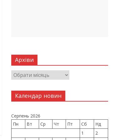
Архіви
Календар новин
Серпень 2026
Пн
Вт
Ср
Чт
Пт
Сб
Нд
1
2