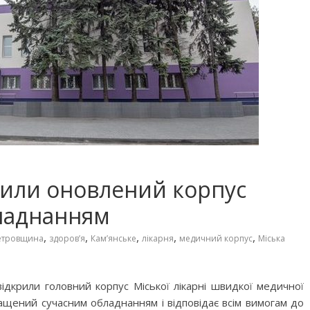
рили оновлений корпус
бладнанням
,
,
,
,
,
етровщина
здоров’я
Кам’янське
лікарня
медичний корпус
Міська
відкрили головний корпус Міської лікарні швидкої медичної
щений сучасним обладнанням і відповідає всім вимогам до