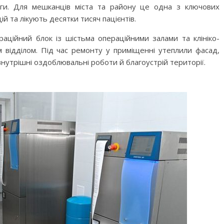
оги. Для мешканців міста та району це одна з ключових
й та лікують десятки тисяч пацієнтів.
аційний блок із шістьма операційними залами та клініко-
м відділом. Під час ремонту у приміщенні утеплили фасад,
внутрішні оздоблювальні роботи й благоустрій території.