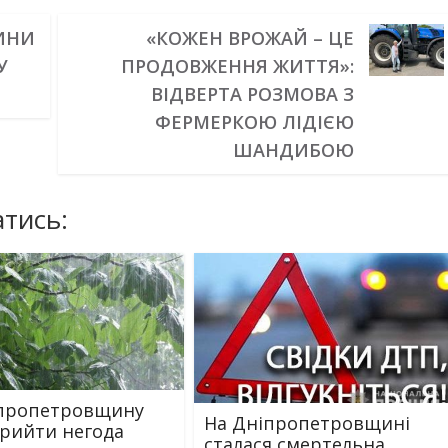
ИНИ
«КОЖЕН ВРОЖАЙ – ЦЕ
У
ПРОДОВЖЕННЯ ЖИТТЯ»:
ВІДВЕРТА РОЗМОВА З
ФЕРМЕРКОЮ ЛІДІЄЮ
ШАНДИБОЮ
тись:
іпропетровщину
На Дніпропетровщині
рийти негода
сталася смертельна