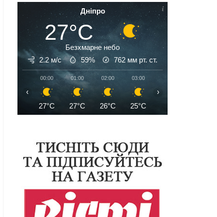
Дніпро
27°C
Безхмарне небо
2.2 м/с
59%
762
мм рт. ст.
00:00
01:00
02:00
03:00
04:00
05:00
‹
›
27°C
27°C
26°C
25°C
25°C
24°C