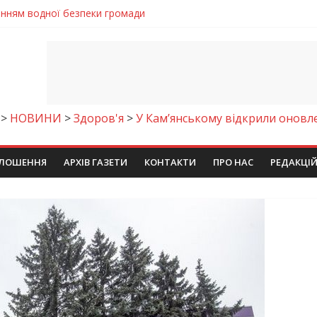
енням водної безпеки громади
ла кількість пожеж в екосистемах
майстер-клас
іпра визнали найкращими в Україні
егативно впливати на здоров’я
>
НОВИНИ
>
Здоров'я
>
У Кам’янському відкрили оновле
ЛОШЕННЯ
АРХІВ ГАЗЕТИ
КОНТАКТИ
ПРО НАС
РЕДАКЦІ