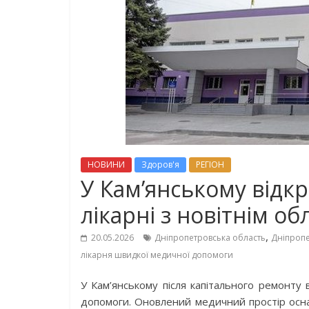
НОВИНИ
Здоров'я
РЕГІОН
У Кам’янському відк
лікарні з новітнім о
,
20.05.2026
Дніпропетровська область
Дніпроп
лікарня швидкої медичної допомоги
У Кам’янському після капітального ремонту 
допомоги. Оновлений медичний простір осна