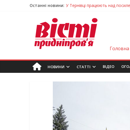
Останні новини:
У Тернівці працюють над посил
На Дніпропетровщині різко зрос
У Самарі провели незвичайний 
Світлові рішення майстрів із Дн
Засинання після півночі може н
Головна
ВIДЕО
ОГО
НОВИНИ
СТАТТІ