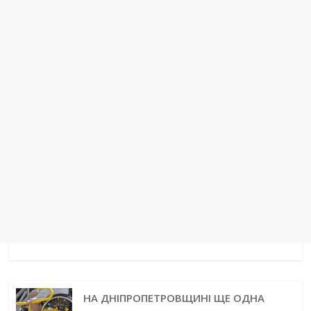
k
s
n
m
p
e
t
r
НА ДНІПРОПЕТРОВЩИНІ ЩЕ ОДНА