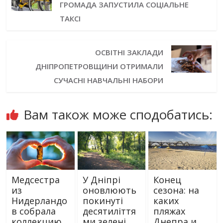
ГРОМАДА ЗАПУСТИЛА СОЦІАЛЬНЕ
ТАКСІ
ОСВІТНІ ЗАКЛАДИ
ДНІПРОПЕТРОВЩИНИ ОТРИМАЛИ
СУЧАСНІ НАВЧАЛЬНІ НАБОРИ
Вам також може сподобатись:
Медсестра
У Дніпрі
Конец
из
оновлюють
сезона: на
Нидерландо
покинуті
каких
в собрала
десятиліття
пляжах
коллекцию
ми зелені
Днепра и