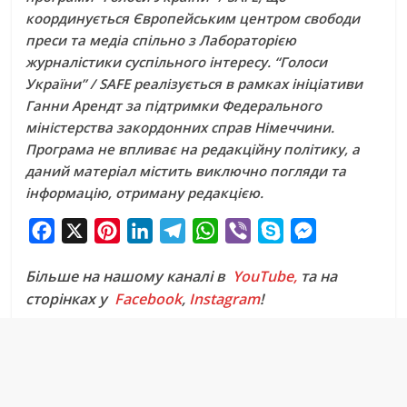
координується Європейським центром свободи
преси та медіа спільно з Лабораторією
журналістики суспільного інтересу. “Голоси
України” / SAFE реалізується в рамках ініціативи
Ганни Арендт за підтримки Федерального
міністерства закордонних справ Німеччини.
Програма не впливає на редакційну політику, а
даний матеріал містить виключно погляди та
інформацію, отриману редакцією.
F
X
P
L
T
W
V
S
M
a
i
i
e
h
i
k
e
Більше на нашому каналі в
YouTube,
та на
c
n
n
l
a
b
y
s
сторінках у
Facebook
,
Instagram
!
e
t
k
e
t
e
p
s
b
e
e
g
s
r
e
e
o
r
d
r
A
n
o
e
I
a
p
g