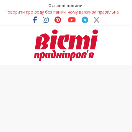
Останні новини:
Говорити про воду без паніки: чому важлива правильна
комунікація
Лікар – на екрані: Як працюють телемедичні центри на
Дніпропетровщині
У Дніпрі триває масштабна підготовка до опалювального
сезону
Пошуки тривають: на Дніпропетровщині досліджують місце
розташування легендарного монастиря (Фото)
Погода та прикмети на неділю, 9 серпня 2026 року