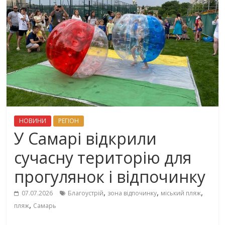
НОВИНИ
РЕГІОН
У Самарі відкрили
сучасну територію для
прогулянок і відпочинку
,
,
,
07.07.2026
Благоустрій
зона відпочинку
міський пляж
,
пляж
Самарь