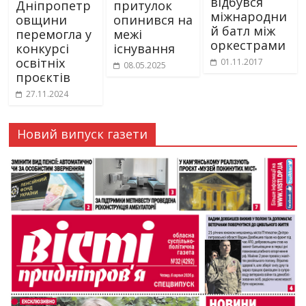
відбувся
Дніпропетр
притулок
міжнародни
овщини
опинився на
й батл між
перемогла у
межі
оркестрами
конкурсі
існування
освітніх
01.11.2017
08.05.2025
проєктів
27.11.2024
Новий випуск газети