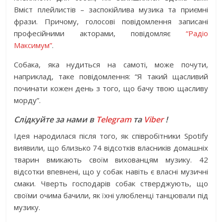
Вміст плейлистів – заспокійлива музика та приємні
фрази. Причому, голосові повідомлення записані
професійними акторами, повідомляє
“Радіо
Максимум”
.
Собака, яка нудиться на самоті, може почути,
наприклад, таке повідомлення: “Я такий щасливий
починати кожен день з того, що бачу твою щасливу
морду”.
Слідкуйте за нами в
Telegram
та
Viber
!
Ідея народилася після того, як співробітники Spotify
виявили, що близько 74 відсотків власників домашніх
тварин вмикають своїм вихованцям музику. 42
відсотки впевнені, що у собак навіть є власні музичні
смаки. Чверть господарів собак стверджують, що
своїми очима бачили, як їхні улюбленці танцювали під
музику.