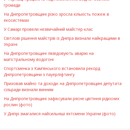
громади
На Дніпропетровщині різко зросла кількість пожеж в
екосистемах
У Самарі провели незвичайний майстер-клас
Світлові рішення майстрів із Дніпра визнали найкращими в
Україні
На Дніпропетровщині ліквідовують аварію на
магістральному водогоні
Спортсменка з Кам’янського встановила рекорд
Дніпропетровщини з пауерліфтингу
Приховав майно та доходи: на Дніпропетровщині депутата
сільради визнали винним
На Дніпропетровщині зафіксували рясне цвітіння рідкісних
рослин (фото)
У Дніпрі змагалися найсильніші яхтсмени України (фото)