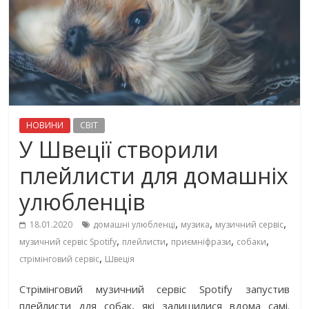
НОВИНИ
СВІТ
У Швеції створили
плейлисти для домашніх
улюбленців
,
,
,
18.01.2020
домашні улюбленці
музика
музичний сервіс
,
,
,
,
музичний сервіс Spotify
плейлисти
приємніфрази
собаки
,
стрімінговий сервіс
Швеція
Стрімінговий музичний сервіс Spotify запустив
плейлисти для собак, які залишилися вдома самі.