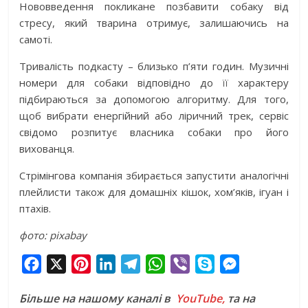
Нововведення покликане позбавити собаку від
стресу, який тварина отримує, залишаючись на
самоті.
Тривалість подкасту – близько п’яти годин. Музичні
номери для собаки відповідно до її характеру
підбираються за допомогою алгоритму. Для того,
щоб вибрати енергійний або ліричний трек, сервіс
свідомо розпитує власника собаки про його
вихованця.
Стрімінгова компанія збирається запустити аналогічні
плейлисти також для домашніх кішок, хом’яків, ігуан і
птахів.
фото: pixabay
F
X
P
L
T
W
V
S
M
a
i
i
e
h
i
k
e
Більше на нашому каналі в
YouTube,
та на
c
n
n
l
a
b
y
s