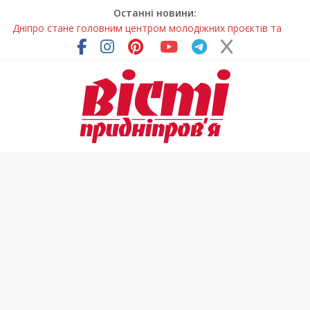
Останні новини:
Дніпро стане головним центром молодіжних проєктів та
ініціатив України
Засинання після півночі може негативно впливати на
здоров’я
У Тернівці працюють над посиленням водної безпеки
громади
На Дніпропетровщині різко зросла кількість пожеж в
екосистемах
Педагогиню з Дніпра відзначили у престижному
всеукраїнському конкурсі