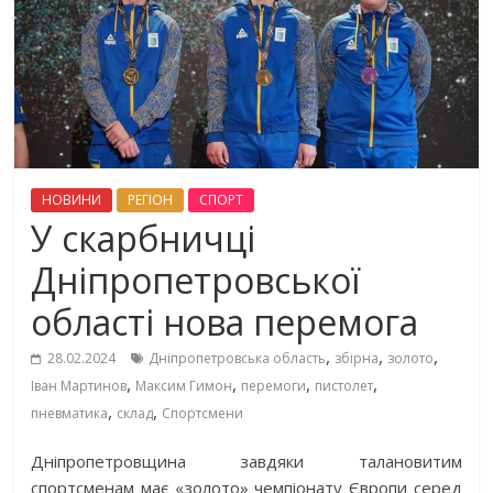
НОВИНИ
РЕГІОН
СПОРТ
У скарбничці
Дніпропетровської
області нова перемога
,
,
,
28.02.2024
Дніпропетровська область
збірна
золото
,
,
,
,
Іван Мартинов
Максим Гимон
перемоги
пистолет
,
,
пневматика
склад
Спортсмени
Дніпропетровщина завдяки талановитим
спортсменам має «золото» чемпіонату Європи серед