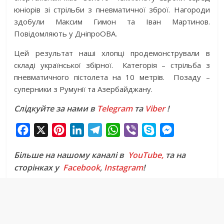
юніорів зі стрільби з пневматичної зброї. Нагороди
здобули Максим Гимон та Іван Мартинов.
Повідомляють у ДніпроОВА.
Цей результат наші хлопці продемонстрували в
складі української збірної. Категорія – стрільба з
пневматичного пістолета на 10 метрів. Позаду –
суперники з Румунії та Азербайджану.
Слідкуйте за нами в
Telegram
та
Viber
!
F
X
P
L
T
W
V
S
M
a
i
i
e
h
i
k
e
Більше на нашому каналі в
YouTube,
та на
c
n
n
l
a
b
y
s
сторінках у
Facebook
,
Instagram
!
e
t
k
e
t
e
p
s
b
e
e
g
s
r
e
e
o
r
d
r
A
n
o
e
I
a
p
g