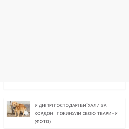
k
s
n
m
p
e
t
r
У ДНІПРІ ГОСПОДАРІ ВИЇХАЛИ ЗА
КОРДОН І ПОКИНУЛИ СВОЮ ТВАРИНУ
(ФОТО)