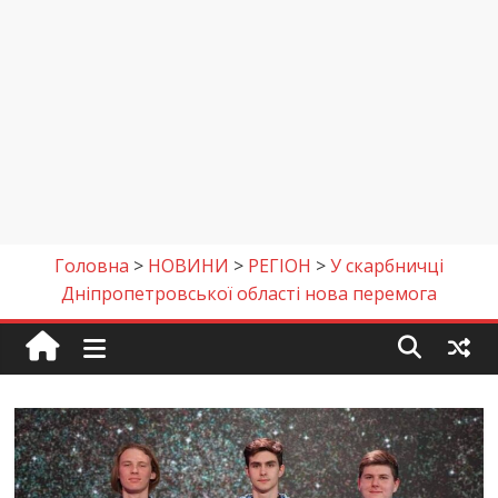
Головна
>
НОВИНИ
>
РЕГІОН
>
У скарбничці
Дніпропетровської області нова перемога