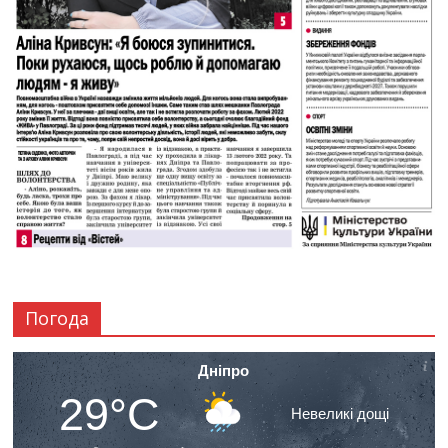
Погода
Дніпро
29°C
Невеликі дощі