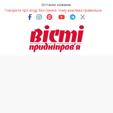
Останні новини:
Говорити про воду без паніки: чому важлива правильна
комунікація
Лікар – на екрані: Як працюють телемедичні центри на
Дніпропетровщині
У Дніпрі триває масштабна підготовка до опалювального
сезону
Пошуки тривають: на Дніпропетровщині досліджують місце
розташування легендарного монастиря (Фото)
Погода та прикмети на неділю, 9 серпня 2026 року