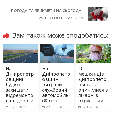
ПОГОДА ТА ПРИКМЕТИ НА СЬОГОДНІ,
29 ЛЮТОГО 2023 РОКУ
Вам також може сподобатись:
На
На
10
Дніпропетр
Дніпропетр
мешканців
овщині
овщині
Дніпропетр
будуть
викрали
овщини
захищати
службовий
опинилися в
відремонто
автомобіль
лікарні з
вані дороги
(Фото)
отруєнням
01.11.2018
29.11.2018
17.10.2018