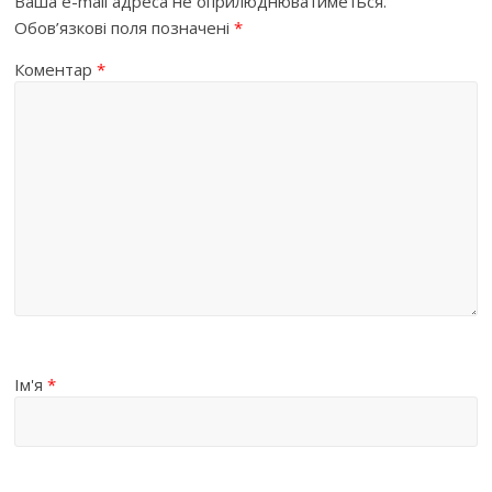
Ваша e-mail адреса не оприлюднюватиметься.
Обов’язкові поля позначені
*
Коментар
*
Ім'я
*