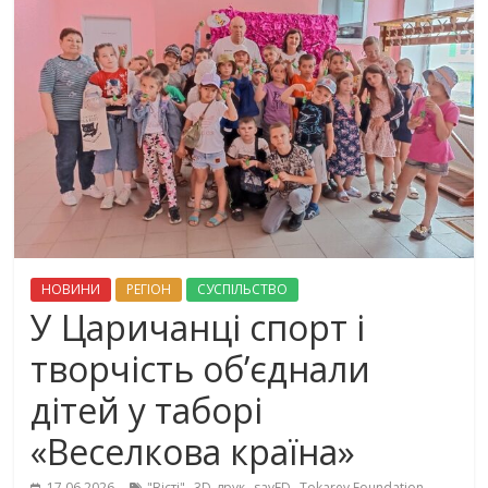
НОВИНИ
РЕГІОН
СУСПІЛЬСТВО
У Царичанці спорт і
творчість об’єднали
дітей у таборі
«Веселкова країна»
,
,
,
,
17.06.2026
"Вісті"
3D-друк
savED
Tokarev Foundation