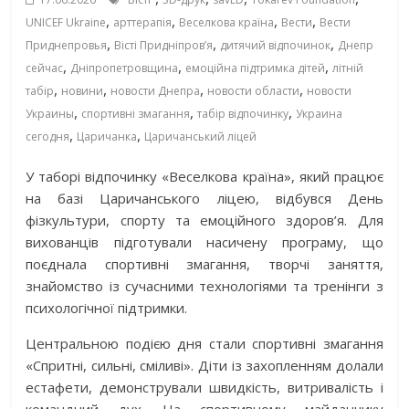
,
,
,
,
UNICEF Ukraine
арттерапія
Веселкова країна
Вести
Вести
,
,
,
Приднепровья
Вісті Придніпровʼя
дитячий відпочинок
Днепр
,
,
,
сейчас
Дніпропетровщина
емоційна підтримка дітей
літній
,
,
,
,
табір
новини
новости Днепра
новости области
новости
,
,
,
Украины
спортивні змагання
табір відпочинку
Украина
,
,
сегодня
Царичанка
Царичанський ліцей
У таборі відпочинку «Веселкова країна», який працює
на базі Царичанського ліцею, відбувся День
фізкультури, спорту та емоційного здоров’я. Для
вихованців підготували насичену програму, що
поєднала спортивні змагання, творчі заняття,
знайомство із сучасними технологіями та тренінги з
психологічної підтримки.
Центральною подією дня стали спортивні змагання
«Спритні, сильні, сміливі». Діти із захопленням долали
естафети, демонстрували швидкість, витривалість і
командний дух. На спортивному майданчику