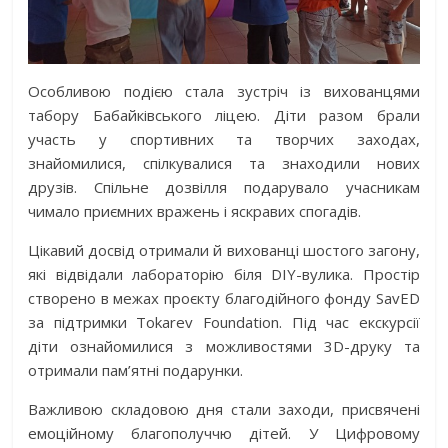
Особливою подією стала зустріч із вихованцями
табору Бабайківського ліцею. Діти разом брали
участь у спортивних та творчих заходах,
знайомилися, спілкувалися та знаходили нових
друзів. Спільне дозвілля подарувало учасникам
чимало приємних вражень і яскравих спогадів.
Цікавий досвід отримали й вихованці шостого загону,
які відвідали лабораторію біля DIY-вулика. Простір
створено в межах проєкту благодійного фонду SavED
за підтримки Tokarev Foundation. Під час екскурсії
діти ознайомилися з можливостями 3D-друку та
отримали пам’ятні подарунки.
Важливою складовою дня стали заходи, присвячені
емоційному благополуччю дітей. У Цифровому