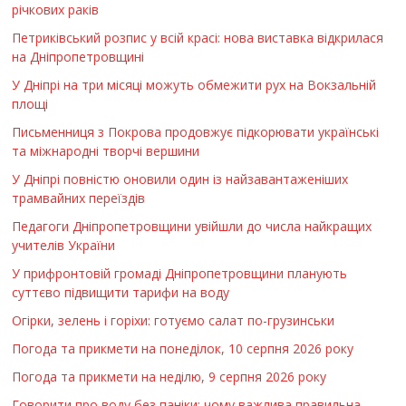
річкових раків
Петриківський розпис у всій красі: нова виставка відкрилася
на Дніпропетровщині
У Дніпрі на три місяці можуть обмежити рух на Вокзальній
площі
Письменниця з Покрова продовжує підкорювати українські
та міжнародні творчі вершини
У Дніпрі повністю оновили один із найзавантаженіших
трамвайних переїздів
Педагоги Дніпропетровщини увійшли до числа найкращих
учителів України
У прифронтовій громаді Дніпропетровщини планують
суттєво підвищити тарифи на воду
Огірки, зелень і горіхи: готуємо салат по-грузинськи
Погода та прикмети на понеділок, 10 серпня 2026 року
Погода та прикмети на неділю, 9 серпня 2026 року
Говорити про воду без паніки: чому важлива правильна