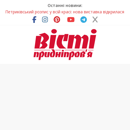
Останні новини:
Петриківський розпис у всій красі: нова виставка відкрилася
на Дніпропетровщині
У Дніпрі на три місяці можуть обмежити рух на Вокзальній
площі
Письменниця з Покрова продовжує підкорювати українські
та міжнародні творчі вершини
У Дніпрі повністю оновили один із найзавантаженіших
трамвайних переїздів
На Дніпропетровщині вводять сезонну заборону на вилов
річкових раків