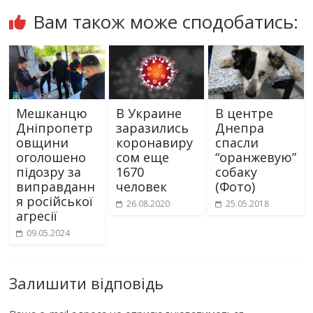
Вам також може сподобатись:
Мешканцю
В Украине
В центре
Дніпропетр
заразились
Днепра
овщини
коронавиру
спасли
оголошено
сом еще
“оранжевую”
підозру за
1670
собаку
виправданн
человек
(Фото)
я російської
26.08.2020
25.05.2018
агресії
09.05.2024
Залишити відповідь