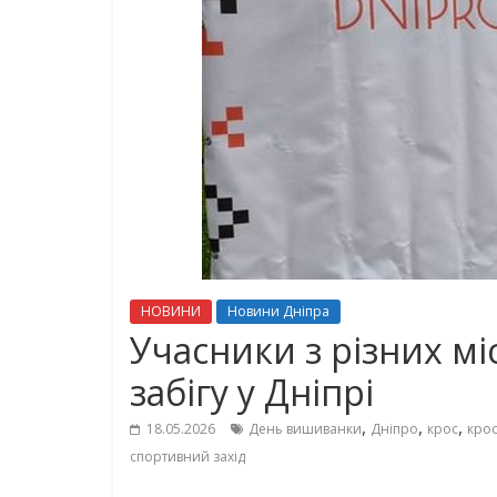
НОВИНИ
Новини Дніпра
Учасники з різних мі
забігу у Дніпрі
,
,
,
18.05.2026
День вишиванки
Дніпро
крос
крос
спортивний захід