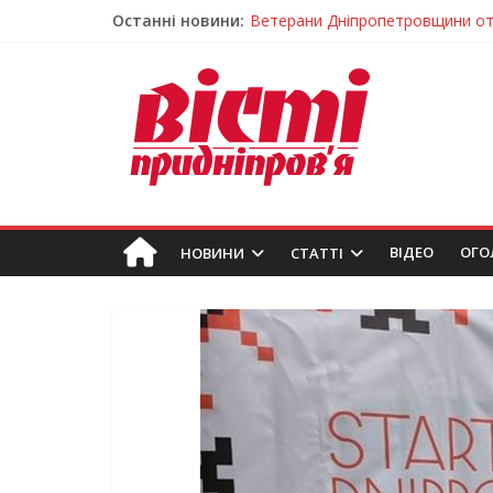
Останні новини:
Ветерани Дніпропетровщини от
Андрій Горинін: “Нехай доля бере
Жінки, які повертають життя: у 
Педагогиню з Дніпра відзначили
Пошуки тривають: на Дніпропет
ВIДЕО
ОГО
НОВИНИ
СТАТТІ