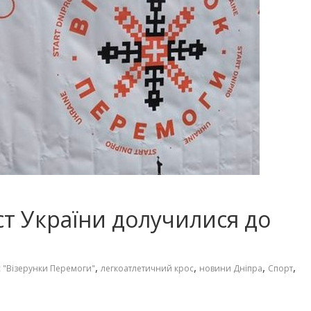
ст України долучилися до
,
,
,
,
 "Візерунки Перемоги"
легкоатлетичний крос
новини Дніпра
Спорт