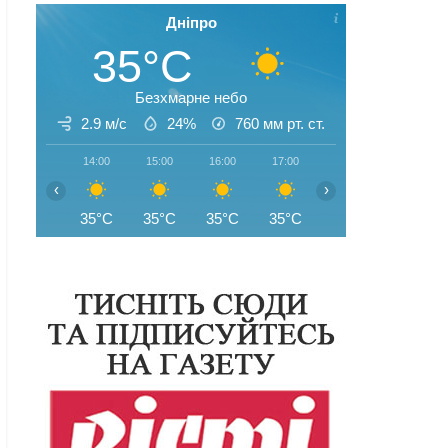
Дніпро
35°C
Безхмарне небо
2.9 м/с
24%
760
мм рт. ст.
14:00
15:00
16:00
17:00
18:00
19:00
‹
›
35°C
35°C
35°C
35°C
35°C
35°C