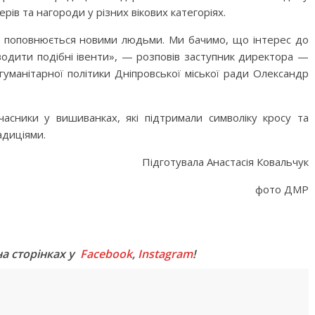
рів та нагороди у різних вікових категоріях.
пра поповнюється новими людьми. Ми бачимо, що інтерес до
водити подібні івенти», — розповів заступник директора —
уманітарної політики Дніпровської міської ради Олександр
асники у вишиванках, які підтримали символіку кросу та
адиціями.
Підготувала Анастасія Ковальчук
фото ДМР
M
на сторінках у
Facebook
,
Instagram
!