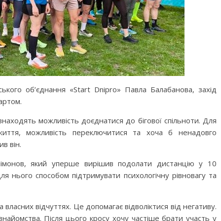
ького об’єднання «Start Dnipro» Павла Балабанова, захід
артом.
 знаходять можливість доєднатися до бігової спільноти. Для
иття, можливість переключитися та хоча б ненадовго
в він.
Філімонов, який уперше вирішив подолати дистанцію у 10
 для нього способом підтримувати психологічну рівновагу та
 власних відчуттях. Це допомагає відволіктися від негативу.
 знайомства. Після цього кросу хочу частіше брати участь у