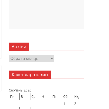
Архіви
Календар новин
Серпень 2026
Пн
Вт
Ср
Чт
Пт
Сб
Нд
1
2