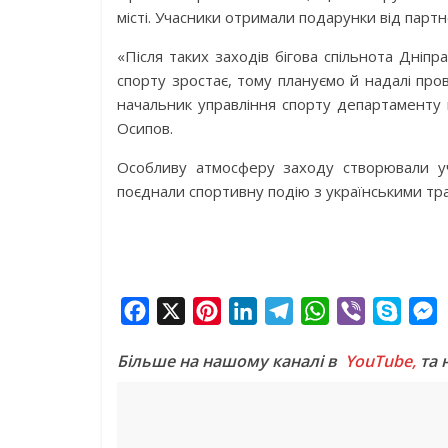
місті. Учасники отримали подарунки від партне
«Після таких заходів бігова спільнота Дні
спорту зростає, тому плануємо й надалі про
начальник управління спорту департаменту г
Осипов.
Особливу атмосферу заходу створювали уч
поєднали спортивну подію з українськими тр
F
X
P
L
T
W
V
S
a
i
i
e
h
i
k
e
Більше на нашому каналі в
YouTube,
та 
c
n
n
l
a
b
y
s
e
t
k
e
t
e
p
s
b
e
e
g
s
r
e
e