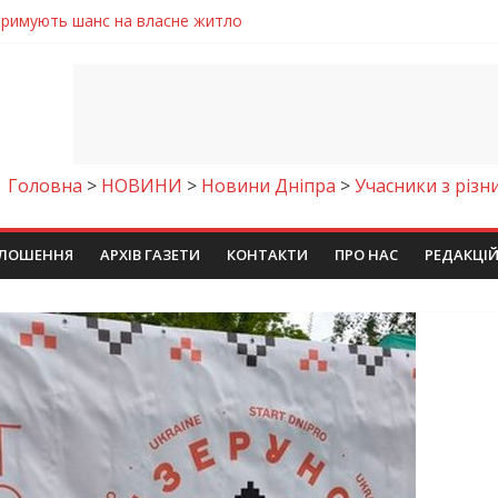
римують шанс на власне житло
же тих, хто служить, і всіх українців!”
Дніпрі відкрили унікальну фотовиставку
 у престижному всеукраїнському конкурсі
ровщині досліджують місце розташування легендарного монасти
Головна
>
НОВИНИ
>
Новини Дніпра
>
Учасники з різни
ЛОШЕННЯ
АРХІВ ГАЗЕТИ
КОНТАКТИ
ПРО НАС
РЕДАКЦІ