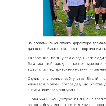
За словами виконавчого директора громадс
давно став більше, ніж просто спортивним ст
«Добре, що навіть у такі складні часи люди
багатьох цей захід — ковток мирного ж
відволіктися від тривожних новин», — зазначи
Одним із учасників забігу став Віталій 
кілометрів. Чоловік розповідає, що біг став
знайти нове коло спілкування.
«Коли біжиш, концентруєшся лише на трасі та
Завдяки бігу у мене з’явилися друзі та нові