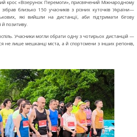
чний крос «Візерунок Перемоги», присвячений Міжнародному
зібрав близько 150 учасників з різних куточків України—
ськових, які вийшли на дистанції, аби підтримати бігову
і й позитиву.
поспіль. Учасники могли обрати одну з чотирьох дистанцій —
ися не лише мешканці міста, а й спортсмени з інших регіонів,