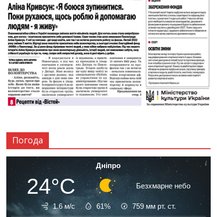
Погода
Дніпро
24°C
Безхмарне небо
1.6 м/с
61%
759
мм рт. ст.