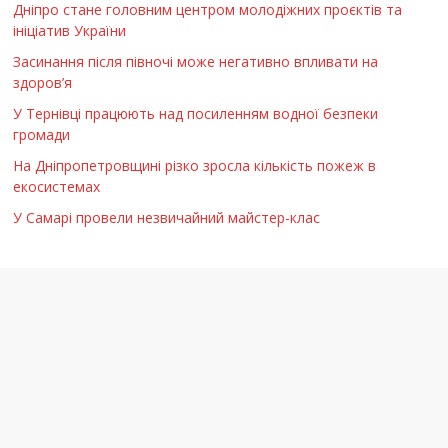
Дніпро стане головним центром молодіжних проєктів та
ініціатив України
Засинання після півночі може негативно впливати на
здоров’я
У Тернівці працюють над посиленням водної безпеки
громади
На Дніпропетровщині різко зросла кількість пожеж в
екосистемах
У Самарі провели незвичайний майстер-клас