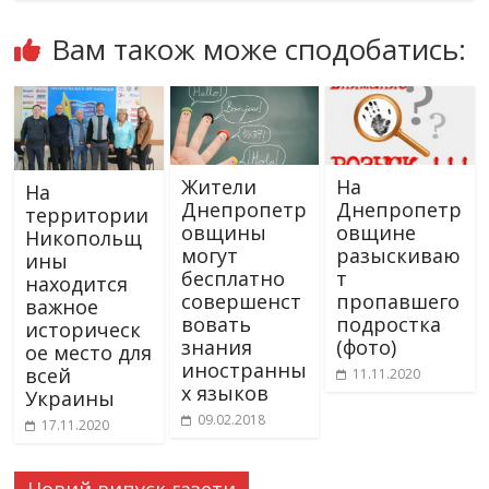
Вам також може сподобатись:
Жители
На
На
Днепропетр
Днепропетр
территории
овщины
овщине
Никопольщ
могут
разыскиваю
ины
бесплатно
т
находится
совершенст
пропавшего
важное
вовать
подростка
историческ
знания
(фото)
ое место для
иностранны
всей
11.11.2020
х языков
Украины
09.02.2018
17.11.2020