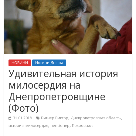
НОВИНИ
Новини Дніпра
Удивительная история
милосердия на
Днепропетровщине
(Фото)
,
,
31.01.2018
Битнер Виктор
Днепропетровская область
,
,
история. милосердие
пенсіонер
Покровское