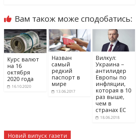
Вам також може сподобатись:
Назван
Вилкул:
Курс валют
самый
Украина –
на 16
редкий
антилидер
октября
паспорт в
Европы по
2020 года
мире
инфляции,
16.10.2020
которая в 10
13.06.2017
раз выше,
чем в
странах ЕС
18.06.2018
Новий випуск газети