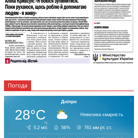
Погода
Дніпро
28°C
Невелика хмарність
5.2 м/с
56%
761
мм рт. ст.