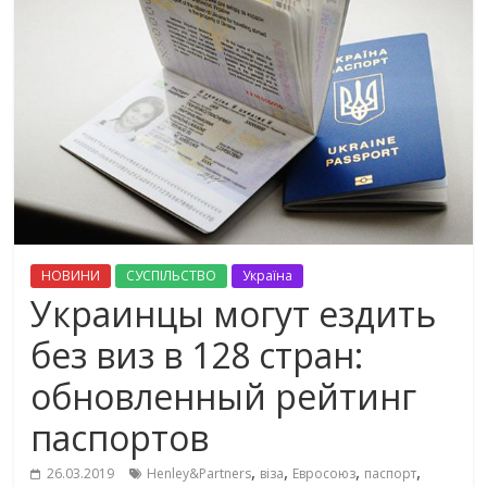
НОВИНИ
СУСПІЛЬСТВО
Україна
Украинцы могут ездить
без виз в 128 стран:
обновленный рейтинг
паспортов
,
,
,
,
26.03.2019
Henley&Partners
віза
Евросоюз
паспорт