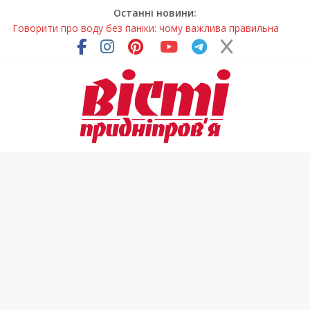
Останні новини:
Говорити про воду без паніки: чому важлива правильна
комунікація
Лікар – на екрані: Як працюють телемедичні центри на
Дніпропетровщині
У Дніпрі триває масштабна підготовка до опалювального
сезону
Пошуки тривають: на Дніпропетровщині досліджують місце
розташування легендарного монастиря (Фото)
Погода та прикмети на неділю, 9 серпня 2026 року