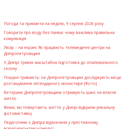
Погода та прикмети на неділю, 9 серпня 2026 року
Говорити про воду без паніки: чому важлива правильна
комунікація
Лікар – на екрані: Як працюють телемедичні центри на
Дніпропетровщині
У Дніпрі триває масштабна підготовка до опалювального
сезону
Пошуки тривають: на Дніпропетровщині досліджують місце
розташування легендарного монастиря (Фото)
Ветерани Дніпропетровщини отримують шанс на власне
житло
Жінки, які повертають життя: у Дніпрі відкрили унікальну
фотовиставку
Педагогиню з Дніпра відзначили у престижному
всеукраїнському конкурсі