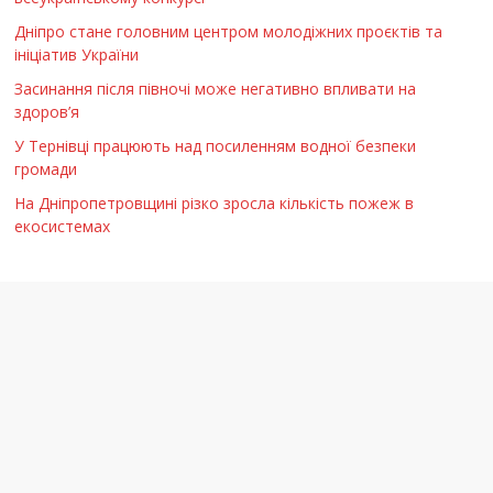
Дніпро стане головним центром молодіжних проєктів та
ініціатив України
Засинання після півночі може негативно впливати на
здоров’я
У Тернівці працюють над посиленням водної безпеки
громади
На Дніпропетровщині різко зросла кількість пожеж в
екосистемах