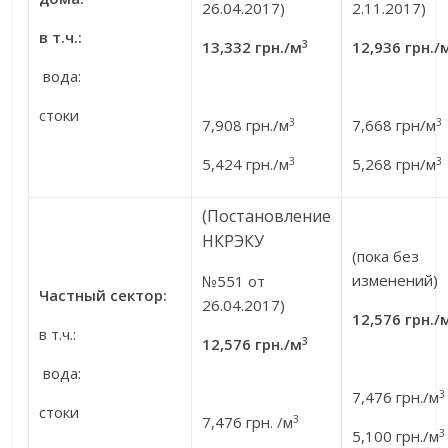
26.04.2017)
2.11.2017)
в
т
.
ч
.:
3
13,332
грн
./
м
12,936
грн
./
­ вода:
­стоки
3
3
7,908 грн./м
7,668 грн/м
3
3
5,424 грн./м
5,268 грн/м
(Постановление
НКРЭКУ
(пока без
изменений)
№551 от
Частный
сектор
:
26.04.2017)
12,576
грн
./
в т.ч.:
3
12,576
грн
./
м
­ вода:
3
7,476 грн./м
­стоки
3
7,476 грн. /м
3
5,100 грн./м