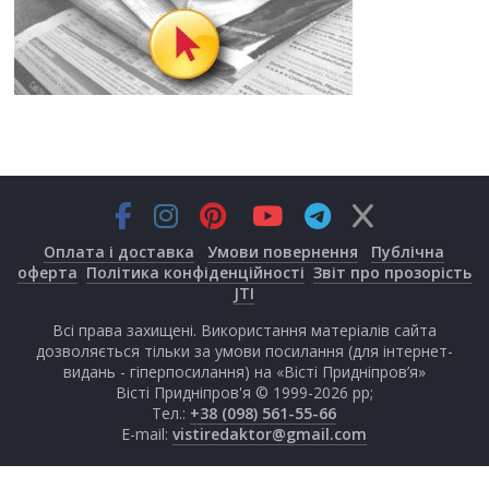
Оплата і доставка
Умови повернення
Публічна
оферта
Політика конфіденційності
Звіт про прозорість
JTI
Всі права захищені. Використання матеріалів сайта
дозволяється тільки за умови посилання (для інтернет-
видань - гіперпосилання) на «Вісті Придніпров’я»
Вісті Придніпров'я © 1999-2026 рр;
Тел.:
+38 (098) 561-55-66
E-mail:
vistiredaktor@gmail.com