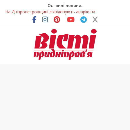
Останні новини:
На Дніпропетровщині ліквідовують аварію на
магістральному водогоні
Спортсменка з Кам’янського встановила рекорд
Дніпропетровщини з пауерліфтингу
Приховав майно та доходи: на Дніпропетровщині депутата
сільради визнали винним
На Дніпропетровщині зафіксували рясне цвітіння рідкісних
рослин (фото)
Світлові рішення майстрів із Дніпра визнали найкращими в
Україні