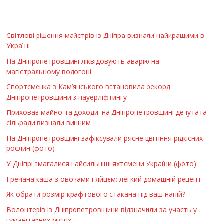
Світлові рішення майстрів із Дніпра визнали найкращими в
Україні
На Дніпропетровщині ліквідовують аварію на
магістральному водогоні
Спортсменка з Кам’янського встановила рекорд
Дніпропетровщини з пауерліфтингу
Приховав майно та доходи: на Дніпропетровщині депутата
сільради визнали винним
На Дніпропетровщині зафіксували рясне цвітіння рідкісних
рослин (фото)
У Дніпрі змагалися найсильніші яхтсмени України (фото)
Гречана каша з овочами і яйцем: легкий домашній рецепт
Як обрати розмір крафтового стакана під ваш напій?
Волонтерів із Дніпропетровщини відзначили за участь у
гуманітарних місіях