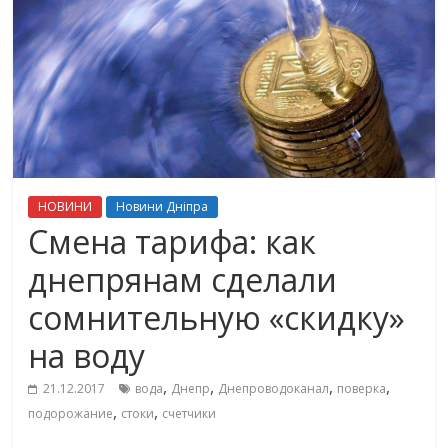
НОВИНИ
Новини Дніпра
Смена тарифа: как
днепрянам сделали
сомнительную «скидку»
на воду
,
,
,
,
21.12.2017
вода
Днепр
Днепроводоканал
поверка
,
,
подорожание
стоки
счетчики