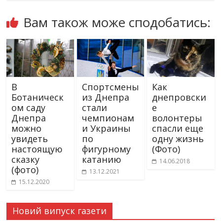
Вам також може сподобатись:
В
Спортсмены
Как
Ботаническ
из Днепра
днепровски
ом саду
стали
е
Днепра
чемпионам
волонтеры
можно
и Украины
спасли еще
увидеть
по
одну жизнь
настоящую
фигурному
(Фото)
сказку
катанию
14.06.2018
(фото)
13.12.2021
15.12.2020
Новий випуск газети