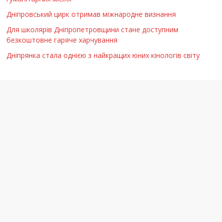
Дніпровський цирк отримав міжнародне визнання
Для школярів Дніпропетровщини стане доступним
безкоштовне гаряче харчування
Дніпрянка стала однією з найкращих юних кінологів світу