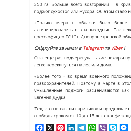
350 га. Больше всего возгораний – в Кри
поджог сухостоя или мусора. Об этом стало 
«Только вчера в области было более 
активизировались в эти выходные. Так не
пресс-офицер ГСЧС в Днепропетровской обла
Слідкуйте за нами в
Telegram
та
Viber
!
Она еще раз подчеркнула: такие пожары в
легко перекинуться на лес или дома.
«Более того – во время военного положен
правоохранителей. Поэтому в марте в Уго
умышленные поджоги расцениваются как у
Евгения Дудка.
Тех, кто не слышит призывов и продолжает
свободы сроком от 10 до 15 лет с конфиска
F
X
P
L
T
W
V
S