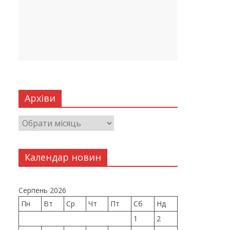
Архіви
Календар новин
Серпень 2026
Пн
Вт
Ср
Чт
Пт
Сб
Нд
1
2