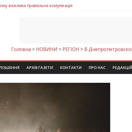
 телемедичні центри на Дніпропетровщині
готовка до опалювального сезону
ровщині досліджують місце розташування легендарного монасти
римують шанс на власне житло
чому важлива правильна комунікація
Головна
>
НОВИНИ
>
РЕГІОН
>
В Днепропетровско
ЛОШЕННЯ
АРХІВ ГАЗЕТИ
КОНТАКТИ
ПРО НАС
РЕДАКЦІ