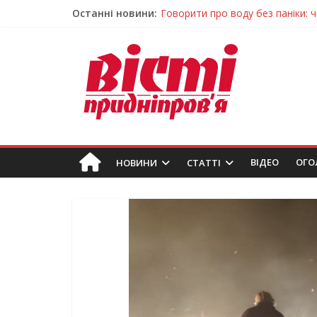
Останні новини:
Лікар – на екрані: Як працюють
У Дніпрі триває масштабна під
Пошуки тривають: на Дніпропет
Ветерани Дніпропетровщини от
Говорити про воду без паніки: 
ВIДЕО
ОГО
НОВИНИ
СТАТТІ