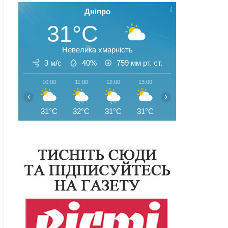
Дніпро
31°C
Невелика хмарність
3 м/с
40%
759
мм рт. ст.
10:00
11:00
12:00
13:00
14:00
15:00
‹
›
31°C
32°C
31°C
31°C
33°C
33°C