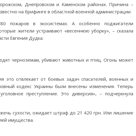
ворожском, Днепровском и Каменском районах. Причина –
известно на брифинге в областной военной администрации.
80 пожаров в экосистемах. А особенно поджигатели
которые жители устраивают «весеннюю уборку», – сказала
сти Евгения Дудка.
редят черноземам, убивают животных и птиц. Огонь может
ия это отвлекает от боевых задач спасателей, военных и
ловный кодекс Украины были внесены изменения. Теперь
головное преступление. Это диверсия», – подчеркнула
 жечь сухости, ожидает штраф до 21 420 грн. Или лишение
цией имущества.
M