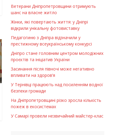
Ветерани Дніпропетровщини отримують
шанс на власне житло
Жінки, які повертають життя: у Дніпрі
відкрили унікальну фотовиставку
Педагогиню з Дніпра відзначили у
престижному всеукраїнському конкурсі
Дніпро стане головним центром молодіжних
проєктів та ініціатив України
Засинання після півночі може негативно
впливати на здоров’я
У Тернівці працюють над посиленням водної
безпеки громади
На Дніпропетровщині різко зросла кількість
пожеж в екосистемах
У Самарі провели незвичайний майстер-клас