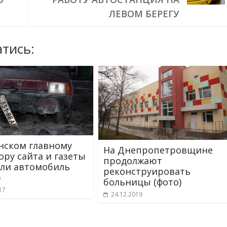
ЛЕВОМ БЕРЕГУ
тись:
нском главному
На Днепропетровщине
ору сайта и газеты
продолжают
ли автомобиль
реконструировать
)
больницы (фото)
17
24.12.2019