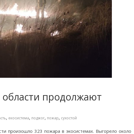
 области продолжают
,
,
,
,
сть
екосистема
поджог
пожар
сухостой
сти произошло 323 пожара в экосистемах. Выгорело около