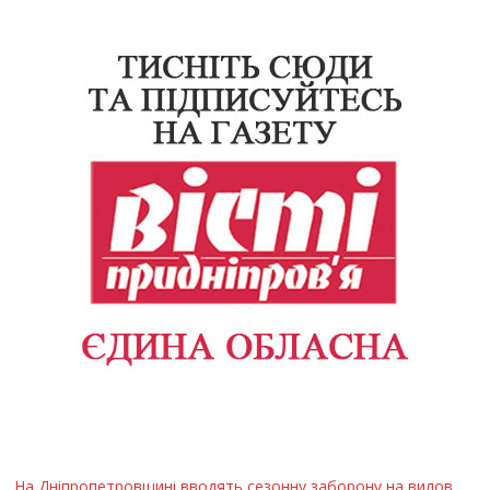
На Дніпропетровщині вводять сезонну заборону на вилов