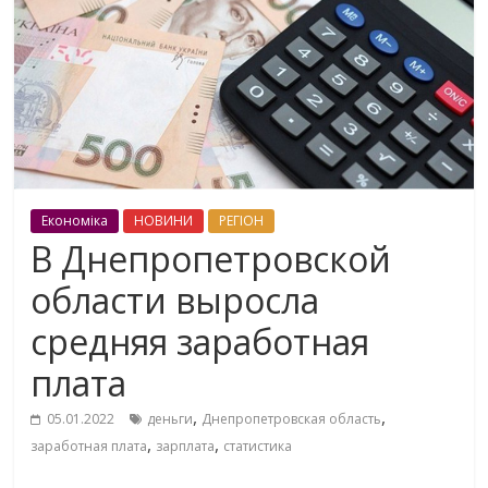
Економіка
НОВИНИ
РЕГІОН
В Днепропетровской
области выросла
средняя заработная
плата
,
,
05.01.2022
деньги
Днепропетровская область
,
,
заработная плата
зарплата
статистика