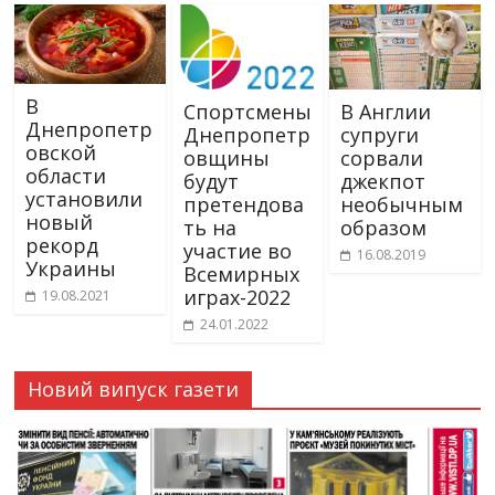
В
Спортсмены
В Англии
Днепропетр
Днепропетр
супруги
овской
овщины
сорвали
области
будут
джекпот
установили
претендова
необычным
новый
ть на
образом
рекорд
участие во
16.08.2019
Украины
Всемирных
играх-2022
19.08.2021
24.01.2022
Новий випуск газети