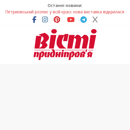
Останні новини:
Петриківський розпис у всій красі: нова виставка відкрилася
на Дніпропетровщині
У Дніпрі на три місяці можуть обмежити рух на Вокзальній
площі
Письменниця з Покрова продовжує підкорювати українські
та міжнародні творчі вершини
У Дніпрі повністю оновили один із найзавантаженіших
трамвайних переїздів
На Дніпропетровщині вводять сезонну заборону на вилов
річкових раків