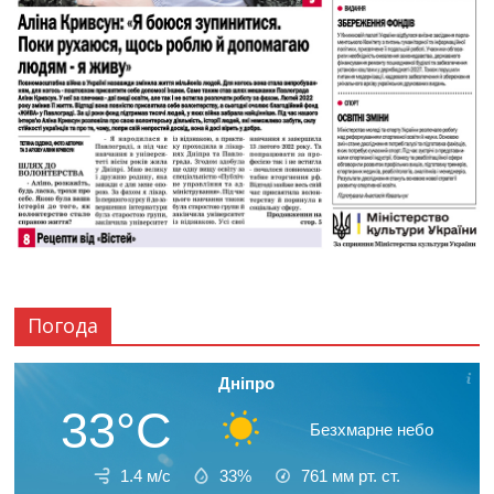
Погода
Дніпро
33°C
Безхмарне небо
1.4 м/с
33%
761
мм рт. ст.