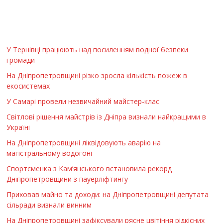
У Тернівці працюють над посиленням водної безпеки
громади
На Дніпропетровщині різко зросла кількість пожеж в
екосистемах
У Самарі провели незвичайний майстер-клас
Світлові рішення майстрів із Дніпра визнали найкращими в
Україні
На Дніпропетровщині ліквідовують аварію на
магістральному водогоні
Спортсменка з Кам’янського встановила рекорд
Дніпропетровщини з пауерліфтингу
Приховав майно та доходи: на Дніпропетровщині депутата
сільради визнали винним
На Дніпропетровщині зафіксували рясне цвітіння рідкісних