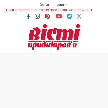
Останні новини:
На Дніпропетровщині різко зросла кількість пожеж в
екосистемах
У Самарі провели незвичайний майстер-клас
Світлові рішення майстрів із Дніпра визнали найкращими в
Україні
На Дніпропетровщині ліквідовують аварію на
магістральному водогоні
У Тернівці працюють над посиленням водної безпеки
громади