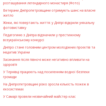
розташування легендарного монастиря (Фото)
Ветерани Дніпропетровщини отримують шанс на власне
житло
Жінки, які повертають життя: у Дніпрі відкрили унікальну
фотовиставку
Педагогиню з Дніпра відзначили у престижному
всеукраїнському конкурсі
Дніпро стане головним центром молодіжних проєктів та
ініціатив України
Засинання після півночі може негативно впливати на
здоров’я
У Тернівці працюють над посиленням водної безпеки
громади
На Дніпропетровщині різко зросла кількість пожеж в
екосистемах
У Самарі провели незвичайний майстер-клас