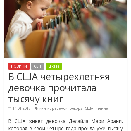
НОВИНИ
СВІТ
Цікаве
В США четырехлетняя
девочка прочитала
тысячу книг
,
,
,
,
14.01.2017
книги
ребенок
рекорд
США
чтение
В США живет девочка Делайла Мари Арани,
которая в свои четыре года прочла уже тысячу