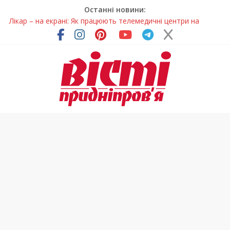
Останні новини:
Лікар – на екрані: Як працюють телемедичні центри на
Дніпропетровщині
У Дніпрі триває масштабна підготовка до опалювального
сезону
Пошуки тривають: на Дніпропетровщині досліджують місце
розташування легендарного монастиря (Фото)
Ветерани Дніпропетровщини отримують шанс на власне
житло
Говорити про воду без паніки: чому важлива правильна
комунікація