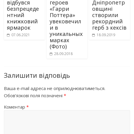
відбувся
героев
Дніпропетр
безпрецеде
«Гарри
овщині
нтний
Поттера»
створили
книжковий
увековечил
рекордний
ярмарок
и в
герб з кексів
уникальных
07.06.2021
18.09.2019
марках
(Фото)
28.09.2018
Залишити відповідь
Ваша e-mail адреса не оприлюднюватиметься.
Обов’язкові поля позначені
*
Коментар
*