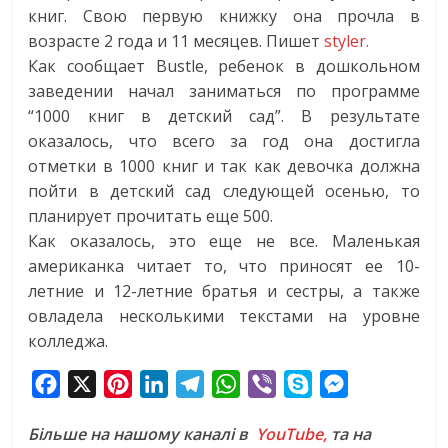
книг. Свою первую книжку она прочла в
возрасте 2 года и 11 месяцев. Пишет
styler.
Как сообщает Вustle, ребенок в дошкольном
заведении начал заниматься по программе
“1000 книг в детский сад”. В результате
оказалось, что всего за год она достигла
отметки в 1000 книг и так как девочка должна
пойти в детский сад следующей осенью, то
планирует прочитать еще 500.
Как оказалось, это еще не все. Маленькая
американка читает то, что приносят ее 10-
летние и 12-летние братья и сестры, а также
овладела несколькими текстами на уровне
колледжа.
F
X
P
L
T
W
V
S
M
a
i
i
e
h
i
k
e
Більше на нашому каналі в
YouTube,
та на
c
n
n
l
a
b
y
s