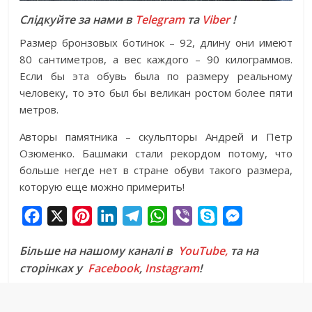
Слідкуйте за нами в
Telegram
та
Viber
!
Размер бронзовых ботинок – 92, длину они имеют
80 сантиметров, а вес каждого – 90 килограммов.
Если бы эта обувь была по размеру реальному
человеку, то это был бы великан ростом более пяти
метров.
Авторы памятника – скульпторы Андрей и Петр
Озюменко. Башмаки стали рекордом потому, что
больше негде нет в стране обуви такого размера,
которую еще можно примерить!
F
X
P
L
T
W
V
S
M
a
i
i
e
h
i
k
e
Більше на нашому каналі в
YouTube,
та на
c
n
n
l
a
b
y
s
сторінках у
Facebook
,
Instagram
!
e
t
k
e
t
e
p
s
b
e
e
g
s
r
e
e