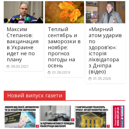
Максим
Теплый
«Мирний
Степанов:
сентябрь и
атом ударив
вакцинация
заморозки в
по
в Украине
ноябре:
здоров’ю»:
идет не по
прогноз
історія
плану
погоды на
ліквідатора
осень
з Дніпра
09.03.2021
(відео)
01.09.2019
01.05.2026
Новий випуск газети