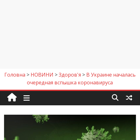
Головна
>
НОВИНИ
>
Здоров'я
>
В Украине началась
очередная вспышка коронавируса