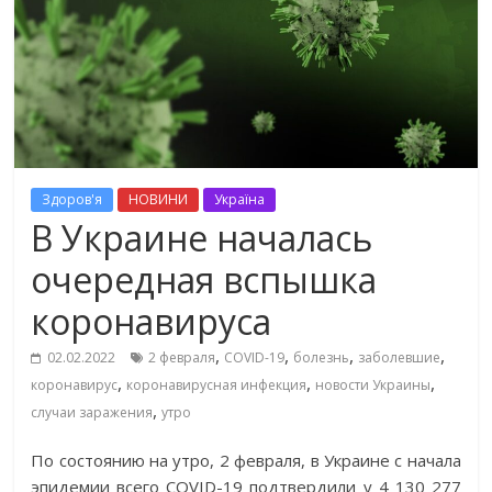
Здоров'я
НОВИНИ
Україна
В Украине началась
очередная вспышка
коронавируса
,
,
,
,
02.02.2022
2 февраля
COVID-19
болезнь
заболевшие
,
,
,
коронавирус
коронавирусная инфекция
новости Украины
,
случаи заражения
утро
По состоянию на утро, 2 февраля, в Украине с начала
эпидемии всего COVID-19 подтвердили у 4 130 277