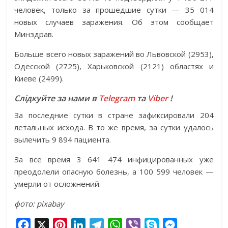
человек, только за прошедшие сутки — 35 014
новых случаев заражения. Об этом сообщает
Минздрав.
Больше всего новых заражений во Львовской (2953),
Одесской (2725), Харьковской (2121) областях и
Киеве (2499).
Слідкуйте за нами в
Telegram
та
Viber
!
За последние сутки в стране зафиксировали 204
летальных исхода. В то же время, за сутки удалось
вылечить 9 894 пациента.
За все время 3 641 474 инфицированных уже
преодолели опасную болезнь, а 100 599 человек —
умерли от осложнений.
фото: pixabay
F
X
P
L
T
W
V
S
M