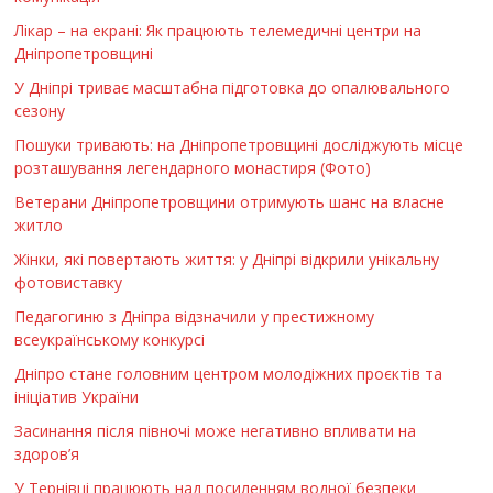
Лікар – на екрані: Як працюють телемедичні центри на
Дніпропетровщині
У Дніпрі триває масштабна підготовка до опалювального
сезону
Пошуки тривають: на Дніпропетровщині досліджують місце
розташування легендарного монастиря (Фото)
Ветерани Дніпропетровщини отримують шанс на власне
житло
Жінки, які повертають життя: у Дніпрі відкрили унікальну
фотовиставку
Педагогиню з Дніпра відзначили у престижному
всеукраїнському конкурсі
Дніпро стане головним центром молодіжних проєктів та
ініціатив України
Засинання після півночі може негативно впливати на
здоров’я
У Тернівці працюють над посиленням водної безпеки