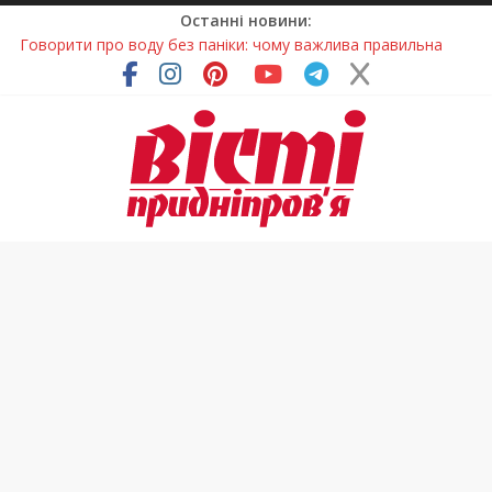
Останні новини:
Лікар – на екрані: Як працюють телемедичні центри на
Дніпропетровщині
У Дніпрі триває масштабна підготовка до опалювального
сезону
Пошуки тривають: на Дніпропетровщині досліджують місце
розташування легендарного монастиря (Фото)
Ветерани Дніпропетровщини отримують шанс на власне
житло
Говорити про воду без паніки: чому важлива правильна
комунікація