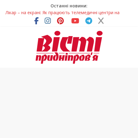
Останні новини:
Лікар – на екрані: Як працюють телемедичні центри на
Дніпропетровщині
У Дніпрі триває масштабна підготовка до опалювального
сезону
Пошуки тривають: на Дніпропетровщині досліджують місце
розташування легендарного монастиря (Фото)
Ветерани Дніпропетровщини отримують шанс на власне
житло
Говорити про воду без паніки: чому важлива правильна
комунікація