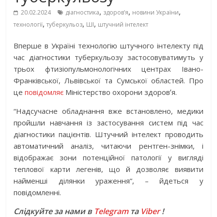
,
,
,
20.02.2024
діагностика
здоров’я
новини України
,
,
,
технології
туберкульоз
ШІ
штучний інтелект
Вперше в Україні технологію штучного інтелекту під
час діагностики туберкульозу застосовуватимуть у
трьох фтизіопульмонологічних центрах Івано-
Франківської, Львівської та Сумської областей. Про
це
повідомляє
Міністерство охорони здоровʼя.
“Надсучасне обладнання вже встановлено, медики
пройшли навчання із застосування систем під час
діагностики пацієнтів. Штучний інтелект проводить
автоматичний аналіз, читаючи рентген-знімки, і
відображає зони потенційної патології у вигляді
теплової карти легенів, що й дозволяє виявити
найменші ділянки ураження”, – йдеться у
повідомленні.
Слідкуйте за нами в
Telegram
та
Viber
!