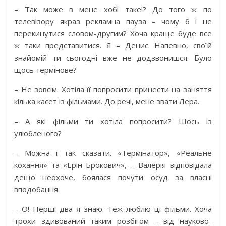
– Так може в мене хобі таке!? До того ж по
телевізору якраз рекламна пауза – чому б і не
перекинутися словом-другим? Хоча краще буде все
ж таки представитися. Я – Денис. Напевно, своїй
знайомій ти сьогодні вже не додзвонишся. Було
щось термінове?
– Не зовсім. Хотіла її попросити принести на заняття
кілька касет із фільмами. До речі, мене звати Лера.
– А які фільми ти хотіла попросити? Щось із
улюбленого?
– Можна і так сказати. «Термінатор», «Реальне
кохання» та «Ерін Брокович», – Валерія відповідала
дещо неохоче, боялася почути осуд за власні
вподобання.
– О! Перші два я знаю. Теж люблю ці фільми. Хоча
трохи здивований таким розбігом – від науково-