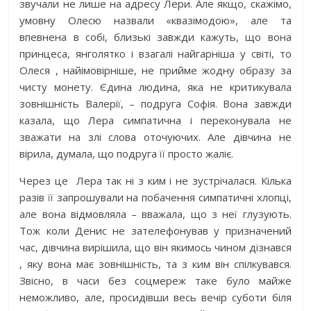
звучали не лише на адресу Лери. Але якщо, скажімо,
умовну Олесю назвали «квазімодою», але та
впевнена в собі, близькі завжди кажуть, що вона
принцеса, янголятко і взагалі найгарніша у світі, то
Олеся , найімовірніше, не прийме жодну образу за
чисту монету. Єдина людина, яка не критикувала
зовнішність Валерії, – подруга Софія. Вона завжди
казала, що Лера симпатична і переконувала не
зважати на злі слова оточуючих. Але дівчина не
вірила, думала, що подруга її просто жаліє.
Через це
Лера так ні з ким і не зустрічалася. Кілька
разів її запрошували на побачення симпатичні хлопці,
але вона відмовляла – вважала, що з неї глузують.
Тож коли Денис не зателефонував у призначений
час, дівчина вирішила, що він якимось чином дізнався
, яку вона має зовнішність, та з ким він спілкувався.
Звісно, в часи без соцмереж таке було майже
неможливо, але, просидівши весь вечір суботи біля