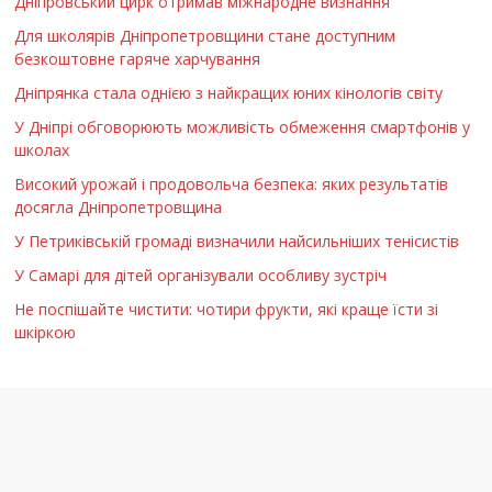
Дніпровський цирк отримав міжнародне визнання
Для школярів Дніпропетровщини стане доступним
безкоштовне гаряче харчування
Дніпрянка стала однією з найкращих юних кінологів світу
У Дніпрі обговорюють можливість обмеження смартфонів у
школах
Високий урожай і продовольча безпека: яких результатів
досягла Дніпропетровщина
У Петриківській громаді визначили найсильніших тенісистів
У Самарі для дітей організували особливу зустріч
Не поспішайте чистити: чотири фрукти, які краще їсти зі
шкіркою