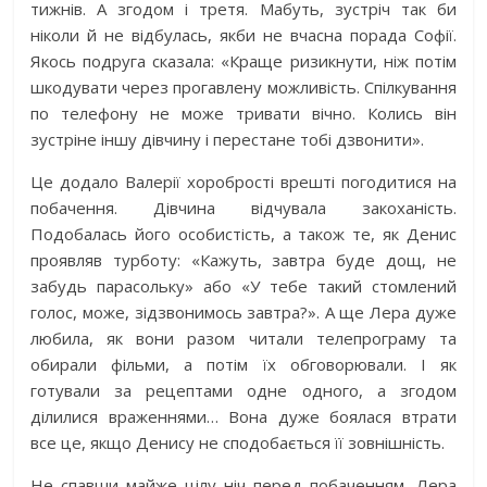
тижнів. А згодом і третя. Мабуть, зустріч так би
ніколи й не відбулась, якби не вчасна порада Софії.
Якось подруга сказала: «Краще ризикнути, ніж потім
шкодувати через прогавлену можливість. Спілкування
по телефону не може тривати вічно. Колись він
зустріне іншу дівчину і перестане тобі дзвонити».
Це додало Валерії хоробрості врешті погодитися на
побачення. Дівчина відчувала закоханість.
Подобалась його особистість, а також те, як Денис
проявляв турботу: «Кажуть, завтра буде дощ, не
забудь парасольку» або «У тебе такий стомлений
голос, може, зідзвонимось завтра?». А ще Лера дуже
любила, як вони разом читали телепрограму та
обирали фільми, а потім їх обговорювали. І як
готували за рецептами одне одного, а згодом
ділилися враженнями… Вона дуже боялася втрати
все це, якщо Денису не сподобається її зовнішність.
Не спавши майже цілу ніч перед побаченням, Лера