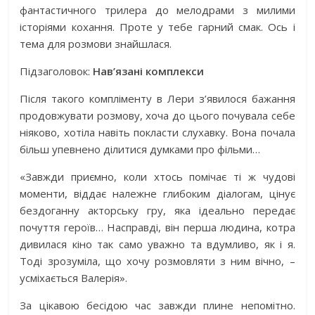
фантастичного трилера до мелодрами з милими
історіями кохання. Проте у тебе гарний смак. Ось і
тема для розмови знайшлася.
Підзаголовок:
Нав’язані комплекси
Після такого компліменту в Лери з’явилося бажання
продовжувати розмову, хоча до цього почувала себе
ніяково, хотіла навіть покласти слухавку. Вона почала
більш упевнено ділитися думками про фільми…
«Завжди приємно, коли хтось помічає ті ж чудові
моменти, віддає належне глибоким діалогам, цінує
бездоганну акторську гру, яка ідеально передає
почуття героїв… Насправді, він перша людина, котра
дивилася кіно так само уважно та вдумливо, як і я.
Тоді зрозуміла, що хочу розмовляти з ним вічно, –
усміхається Валерія».
За цікавою бесідою час завжди плине непомітно.