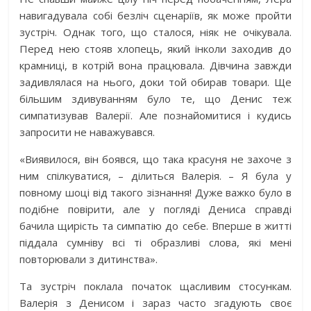
навигадувала собі безліч сценаріїв, як може пройти
зустріч. Однак того, що сталося, ніяк не очікувала.
Перед нею стояв хлопець, який інколи заходив до
крамниці, в котрій вона працювала. Дівчина завжди
задивлялася на нього, доки той обирав товари. Ще
більшим здивуванням було те, що Денис теж
симпатизував Валерії. Але познайомитися і кудись
запросити не наважувався.
«Виявилося, він боявся, що така красуня не захоче з
ним спілкуватися, – ділиться Валерія. – Я була у
повному шоці від такого зізнання! Дуже важко було в
подібне повірити, але у погляді Дениса справді
бачила щирість та симпатію до себе. Вперше в житті
піддала сумніву всі ті образливі слова, які мені
повторювали з дитинства».
Та зустріч поклала початок щасливим стосункам.
Валерія з Денисом і зараз часто згадують своє