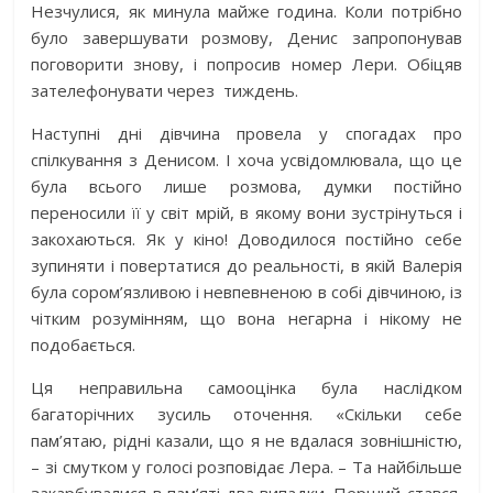
Незчулися, як минула майже година. Коли потрібно
було завершувати розмову, Денис запропонував
поговорити знову, і попросив номер Лери. Обіцяв
зателефонувати через
тиждень.
Наступні дні дівчина провела у спогадах про
спілкування з Денисом. І хоча усвідомлювала, що це
була всього лише розмова, думки постійно
переносили її у світ мрій, в якому вони зустрінуться і
закохаються. Як у кіно! Доводилося постійно себе
зупиняти і повертатися до реальності, в якій Валерія
була сором’язливою і невпевненою в собі дівчиною, із
чітким розумінням, що вона негарна і нікому не
подобається.
Ця неправильна самооцінка була наслідком
багаторічних зусиль оточення. «Скільки себе
пам’ятаю, рідні казали, що я не вдалася зовнішністю,
– зі смутком у голосі розповідає Лера. – Та найбільше