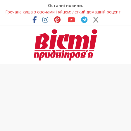
Останні новини:
Гречана каша з овочами і яйцем: легкий домашній рецепт
Як обрати розмір крафтового стакана під ваш напій?
Волонтерів із Дніпропетровщини відзначили за участь у
гуманітарних місіях
Дніпровський цирк отримав міжнародне визнання
У Дніпрі змагалися найсильніші яхтсмени України (фото)