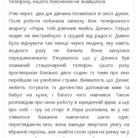
телефону, іншого пояснення не знайшлося.
Утім через
два дні дівчина посміялася зі своїх думок.
Після роботи побачила записку біля телефонного
апарату: «Лера, тобі дзвонив якийсь Денис». Серце
ледве не вистрибнуло з грудей від радості. Дивно
було відчувати такі емоції через людину, яку навіть
жодного разу не бачила. Вона кинулася
передзвонювати. З’ясувалося, що у Дениса був
зламаний стаціонарний телефон. Цього разу
проговорили близько двох годин. Із теми про кіно
перейшли на улюблені страви. Виявилося, що Денис
любить готувати. Із дитинства допомагав мамі та
бабусі на кухні, і багато чого навчився. Також
розповідав про свою роботу в юридичній фірмі, а ще
про хобі – гру на гітарі. А Лера розповіла, як у неї
з’явилося бажання навчитися шити одяг:
переглядаючи кіно, вона завжди звертала увагу на
вбрання героїнь, але знайти схожі сукні на ринку чи у