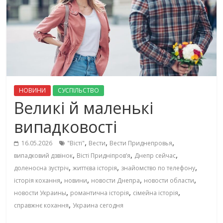
НОВИНИ
СУСПІЛЬСТВО
Великі й маленькі
випадковості
,
,
,
16.05.2026
"Вісті"
Вести
Вести Приднепровья
,
,
,
випадковий дзвінок
Вісті Придніпровʼя
Днепр сейчас
,
,
,
доленосна зустріч
життєва історія
знайомство по телефону
,
,
,
,
історія кохання
новини
новости Днепра
новости области
,
,
,
новости Украины
романтична історія
сімейна історія
,
справжнє кохання
Украина сегодня