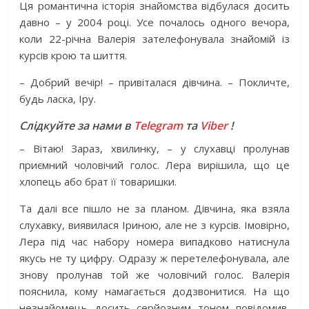
Ця романтична історія знайомства відбулася досить
давно – у 2004 році. Усе почалось одного вечора,
коли 22-річна Валерія зателефонувала знайомій із
курсів крою та шиття.
– Добрий вечір! – привіталася дівчина. – Покличте,
будь ласка, Іру.
Слідкуйте за нами в
Telegram
та
Viber
!
– Вітаю! Зараз, хвилинку, – у слухавці пролунав
приємний чоловічий голос. Лера вирішила, що це
хлопець або брат її товаришки.
Та далі все пішло не за планом. Дівчина, яка взяла
слухавку, виявилася Іриною, але не з курсів. Імовірно,
Лера під час набору номера випадково натиснула
якусь не ту цифру. Одразу ж перетелефонувала, але
знову пролунав той же чоловічий голос. Валерія
пояснила, кому намагається додзвонитися. На що
незнайомець досить серйозним тоном повідомив,