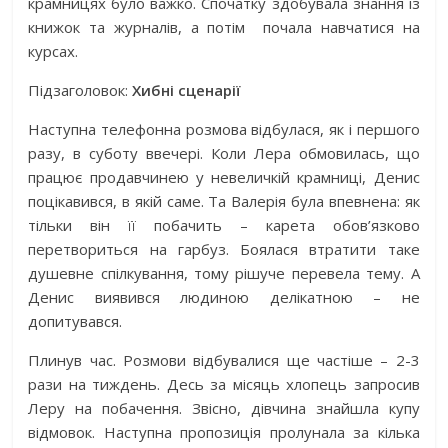
крамницях було важко. Спочатку здобувала знання із
книжок та журналів, а потім
почала навчатися на
курсах.
Підзаголовок:
Хибні сценарії
Наступна телефонна розмова відбулася, як і першого
разу, в суботу ввечері. Коли Лера обмовилась, що
працює продавчинею у невеличкій крамниці, Денис
поцікавився, в якій саме. Та Валерія була впевнена: як
тільки він її побачить – карета обов’язково
перетвориться на гарбуз. Боялася втратити таке
душевне спілкування, тому рішуче перевела тему. А
Денис виявився людиною делікатною – не
допитувався.
Плинув час. Розмови відбувалися ще частіше – 2-3
рази на тиждень. Десь за місяць хлопець запросив
Леру на побачення. Звісно, дівчина знайшла купу
відмовок. Наступна пропозиція пролунала за кілька