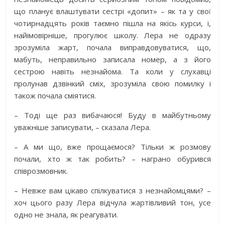
що планує влаштувати сестрі «допит» – як та у свої
чотирнадцять років таємно пішла на якісь курси, і,
найімовірніше, прогулює школу. Лера не одразу
зрозуміла жарт, почала виправдовуватися, що,
мабуть, неправильно записала номер, а з його
сестрою навіть незнайома. Та коли у слухавці
пролунав дзвінкий сміх, зрозуміла свою помилку і
також почала сміятися.
– Тоді ще раз вибачаюся! Буду в майбутньому
уважніше записувати, – сказала Лера.
– А ми що, вже прощаємося? Тільки ж розмову
почали, хто ж так робить? – награно обурився
співрозмовник.
– Невже вам цікаво спілкуватися з незнайомцями? –
хоч цього разу Лера відчула жартівливий тон, усе
одно не знала, як реагувати.