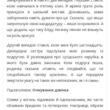
закарбувалися в пам’яті два випадки. Перший стався,
коли навчалася в п’ятому класі. Я мріяла грати роль
принцеси в шкільній виставі. Дізнавшись, мама
заборонила навіть думати про це. Сказала,
що якщо
запропоную свою кандидатуру – лише осоромлюся. А
ще додала, що таку бліду поганку ніколи не візьмуть
на роль красуні.
Другий випадок стався, коли мені було шістнадцять.
Двоюрідна сестра підслухала мою розмову із
подругою. Я розповідала про сусідського парубка, в
якого була давно закохана. Коли подруга пішла,
родичка сказала: «Навіть не сподівайся, що ти
сподобаєшся такому красеню». А ще порадила
звертати увагу на таких же непоказних, як і я сама».
Підзаголовок:
Очікування дзвінка
Оливи у вогонь підливали й однокласники, які часто
обзивали бридкою та потворною. Насправді, образи