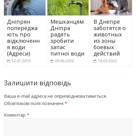
Дніпрян
Мешканцям
В Днепре
попереджа
Дніпра
заботятся о
ють про
радять
животных
відключенн
зробити
из зоны
я води
запас
боевых
(Адреси)
питної води
действий
12.07.2019
09.06.2020
18.03.2022
Залишити відповідь
Ваша e-mail адреса не оприлюднюватиметься.
Обов’язкові поля позначені
*
Коментар
*