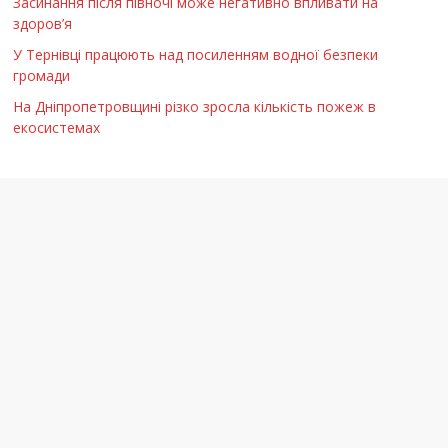
Засинання після півночі може негативно впливати на
здоров’я
У Тернівці працюють над посиленням водної безпеки
громади
На Дніпропетровщині різко зросла кількість пожеж в
екосистемах