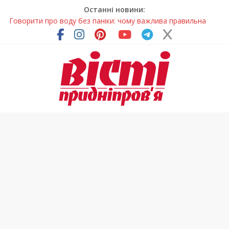
Останні новини:
Говорити про воду без паніки: чому важлива правильна
комунікація
Лікар – на екрані: Як працюють телемедичні центри на
Дніпропетровщині
У Дніпрі триває масштабна підготовка до опалювального
сезону
Пошуки тривають: на Дніпропетровщині досліджують місце
розташування легендарного монастиря (Фото)
Погода та прикмети на неділю, 9 серпня 2026 року