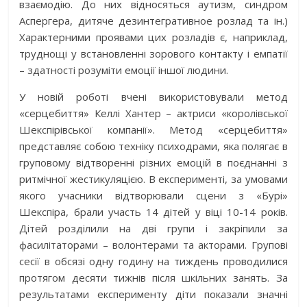
взаємодію. До них відносяться аутизм, синдром
Аспергера, дитяче дезинтегративное розлад та ін.)
Характерними проявами цих розладів є, наприклад,
труднощі у встановленні зорового контакту і емпатії
– здатності розуміти емоції іншої людини.
У новій роботі вчені використовували метод
«серцебиття» Келлі Хантер – актриси «королівської
Шекспірівської компанії». Метод «серцебиття»
представляє собою техніку психодрами, яка полягає в
груповому відтворенні різних емоцій в поєднанні з
ритмічної жестикуляцією. В експерименті, за умовами
якого учасники відтворювали сцени з «Бурі»
Шекспіра, брали участь 14 дітей у віці 10-14 років.
Дітей розділили на дві групи і закріпили за
фасилітаторами – волонтерами та акторами. Групові
сесії в обсязі одну годину на тиждень проводилися
протягом десяти тижнів після шкільних занять. За
результатами експерименту діти показали значні