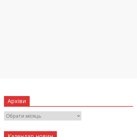
Архіви
Календар новин