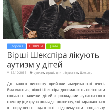
Здоров'я
НОВИНИ
Цікаве
Вірші Шекспіра лікують
аутизм у дітей
,
,
,
,
12.10.2016
аутизм
вірші
діти
лікування
Шекспір
До такого висновку прийшли американські вчені.
Виявляється, вірші Шекспіра допомагають поліпшити
соціальні навички дітей з розладами аутистичного
спектру (це група розладів розвитку, які виражаються
в порушенні здатності підтримувати соціальну