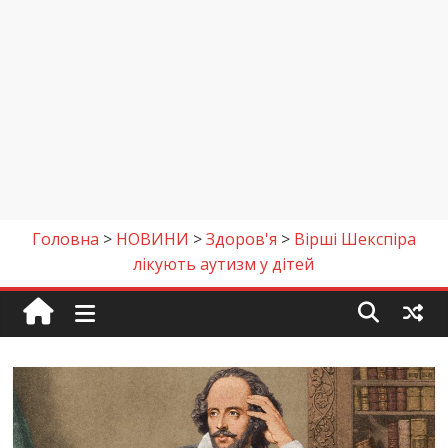
Головна
>
НОВИНИ
>
Здоров'я
>
Вірші Шекспіра
лікують аутизм у дітей