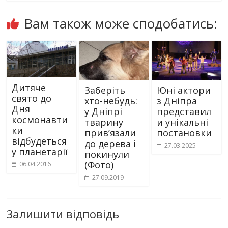
Вам також може сподобатись:
Дитяче
Заберіть
Юні актори
свято до
хто-небудь:
з Дніпра
Дня
у Дніпрі
представил
космонавти
тварину
и унікальні
ки
прив’язали
постановки
відбудеться
до дерева і
27.03.2025
у планетарії
покинули
(Фото)
06.04.2016
27.09.2019
Залишити відповідь