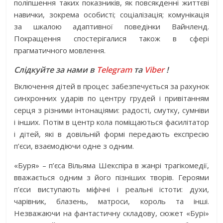
поліпшення таких показників, як повсякденні життєві
навички, зокрема особисті; соціалізація; комунікація
за шкалою адаптивної поведінки Вайнленд.
Покращення спостерігалися також в сфері
прагматичного мовлення.
Слідкуйте за нами в
Telegram
та
Viber
!
Включення дітей в процес забезпечується за рахунок
синхронних ударів по центру грудей і привітанням
серця з різними інтонаціями: радості, смутку, сумніви
і інших. Потім в центр кола поміщаються фасилітатор
і дітей, які в довільній формі передають експресію
п’єси, взаємодіючи одне з одним.
«Буря» – п’єса Вільяма Шекспіра в жанрі трагікомедії,
вважається одним з його пізніших творів. Героями
п’єси виступають міфічні і реальні істоти: духи,
чарівник, блазень, матроси, король та інші.
Незважаючи на фантастичну складову, сюжет «Бурі»