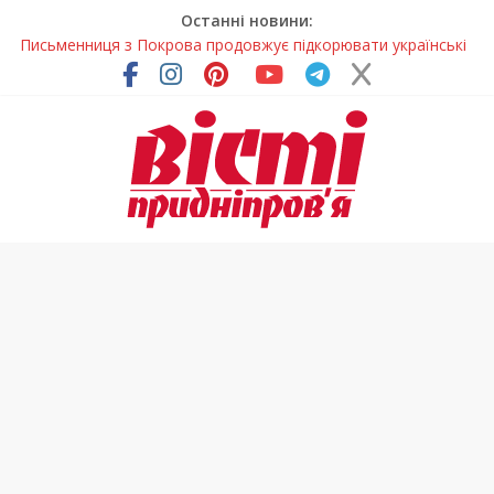
Останні новини:
Письменниця з Покрова продовжує підкорювати українські
та міжнародні творчі вершини
У Дніпрі повністю оновили один із найзавантаженіших
трамвайних переїздів
Педагоги Дніпропетровщини увійшли до числа найкращих
учителів України
У прифронтовій громаді Дніпропетровщини планують
суттєво підвищити тарифи на воду
У Дніпрі на три місяці можуть обмежити рух на Вокзальній
площі