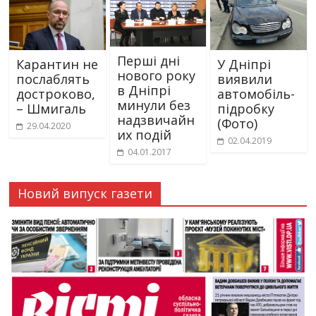
Перші дні
Карантин не
У Дніпрі
нового року
послаблять
виявили
в Дніпрі
достроково,
автомобіль-
минули без
– Шмигаль
підробку
надзвичайн
(Фото)
29.04.2020
их подій
02.04.2019
04.01.2017
Новий випуск газети