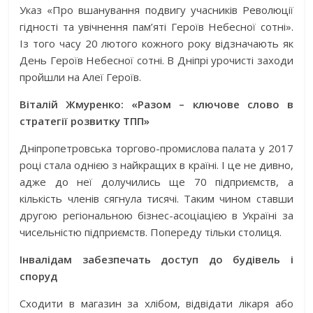
Указ «Про вшанування подвигу учасників Революції
гідності та увічнення пам’яті Героїв Небесної сотні».
Із того часу 20 лютого кожного року відзначають як
День Героїв Небесної сотні. В Дніпрі урочисті заходи
пройшли на Алеї Героїв.
Віталій Жмуренко: «Разом – ключове слово в
стратегії розвитку ТПП»
Дніпропетровська торгово-промислова палата у 2017
році стала однією з найкращих в країні. І це не дивно,
адже до неї долучились ще 70 підприємств, а
кількість членів сягнула тисячі. Таким чином ставши
другою регіональною бізнес-асоціацією в Україні за
чисельністю підприємств. Попереду тільки столиця.
Інвалідам забезпечать доступ до будівель і
споруд
Сходити в магазин за хлібом, відвідати лікаря або