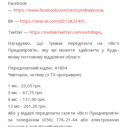
Facebook
—
https://www.facebook.com/vesti.pridneprovia
,
ВК —
https://new.vk.com/id372823491
,
Twitter —
https://mobile.twitter.com/vistidnipо
,
Нагадуємо, що триває передплата на «Вісті
Придніпров’я», яку ви можете здійснити у будь-
якому почтовому відділенні області
Передплатний індекс: 41804
*вівторок, четвер (з ТV-програмою)
1 міс.- 23,05 грн.
3 міс. – 67,75 грн.
6 міс. – 131,90 грн.
12 міс.- 261,20 грн.
Або у відділі передплати газети «Вісті Придніпров’я»
за телефоном (056) 778-21-44 або електронною
поштою t.ovchatova@gmail.com