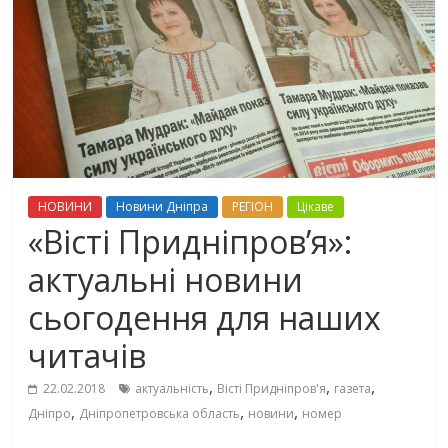
НОВИНИ
Новини Дніпра
РЕГІОН
Цікаве
«Вісті Придніпров’я»:
актуальні новини
сьогодення для наших
читачів
,
,
,
22.02.2018
актуальність
Вісті Придніпров'я
газета
,
,
,
Дніпро
Дніпропетровська область
новини
номер