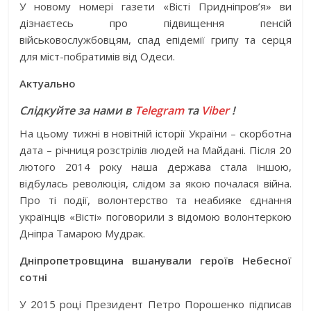
У новому номері газети «Вісті Придніпров’я» ви
дізнаєтесь про підвищення пенсій
військовослужбовцям, спад епідемії грипу та серця
для міст-побратимів від Одеси.
Актуально
Слідкуйте за нами в
Telegram
та
Viber
!
На цьому тижні в новітній історії України – скорботна
дата – річниця розстрілів людей на Майдані. Після 20
лютого 2014 року наша держава стала іншою,
відбулась революція, слідом за якою почалася війна.
Про ті події, волонтерство та неабияке єднання
українців «Вісті» поговорили з відомою волонтеркою
Дніпра Тамарою Мудрак.
Дніпропетровщина вшанували героїв Небесної
сотні
У 2015 році Президент Петро Порошенко підписав