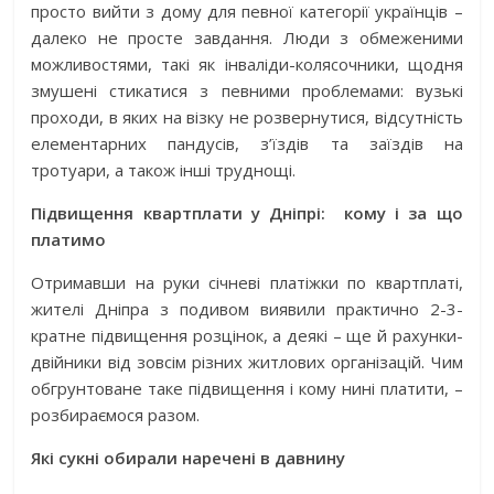
просто вийти з дому для певної категорії українців –
далеко не просте завдання. Люди з обмеженими
можливостями, такі як інваліди-колясочники, щодня
змушені стикатися з певними проблемами: вузькі
проходи, в яких на візку не розвернутися, відсутність
елементарних пандусів, з’їздів та заїздів на
тротуари, а також інші труднощі.
Підвищення квартплати у Дніпрі: кому і за що
платимо
Отримавши на руки січневі платіжки по квартплаті,
жителі Дніпра з подивом виявили практично 2-3-
кратне підвищення розцінок, а деякі – ще й рахунки-
двійники від зовсім різних житлових організацій. Чим
обгрунтоване таке підвищення і кому нині платити, –
розбираємося разом.
Які сукні обирали наречені в давнину