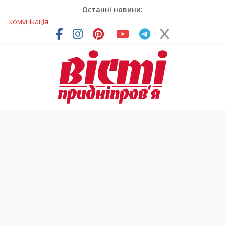
Останні новини:
Лікар – на екрані: Як працюють телемедичні центри на
Дніпропетровщині
У Дніпрі триває масштабна підготовка до опалювального
сезону
Пошуки тривають: на Дніпропетровщині досліджують місце
розташування легендарного монастиря (Фото)
Ветерани Дніпропетровщини отримують шанс на власне
житло
Говорити про воду без паніки: чому важлива правильна
комунікація