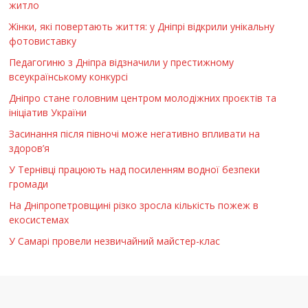
житло
Жінки, які повертають життя: у Дніпрі відкрили унікальну
фотовиставку
Педагогиню з Дніпра відзначили у престижному
всеукраїнському конкурсі
Дніпро стане головним центром молодіжних проєктів та
ініціатив України
Засинання після півночі може негативно впливати на
здоров’я
У Тернівці працюють над посиленням водної безпеки
громади
На Дніпропетровщині різко зросла кількість пожеж в
екосистемах
У Самарі провели незвичайний майстер-клас