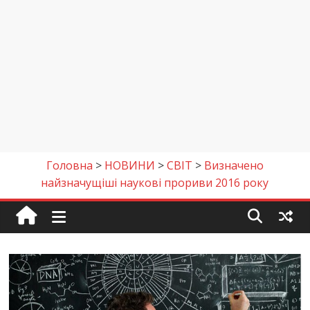
Головна
>
НОВИНИ
>
СВІТ
>
Визначено
найзначущіші наукові прориви 2016 року