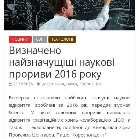
НОВИНИ
СВІТ
ТЕХНОЛОГІЇ
Визначено
найзначущіші наукові
прориви 2016 року
,
,
,
23.12.2016
досягнення
наука
прорив
рік
Експерти встановили найбільш значущі наукові
відкриття, зроблені за 2016 рік, передає журнал
Science. У числі головних проривів виявилось
відкриття гравітаційних хвиль колаборацією LIGO, а
також — екзопланети, подібної до Землі, біля зірки
Проксима Центавра. Пише “Кореспондент”.