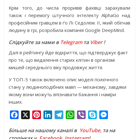
Крім того, до числа проривів фахівці зарахували
також і перемогу штучного інтелекту AlphaGo над
професійним гравцем в ґо Лі Седолем. ІІ, який обігнав
людину в грі, розробила компанія Google DeepMind.
Слідкуйте за нами в
Telegram
та
Viber
!
Далі в рейтингу йде відкриття, що підтверджує факт
про те, що видалення старих клітин в організмі
мишей середнього віку продовжує життя.
У ТОП-5 також включено опис моделі психічного
стану у людиноподібних мавп — механізму, завдяки
якому вони можуть впізнавати бажання і наміри
інших.
F
X
P
L
T
W
V
S
M
a
i
i
e
h
i
k
e
Більше на нашому каналі в
YouTube,
та на
c
n
n
l
a
b
y
s
сторінках у
Facebook
,
Instagram
!