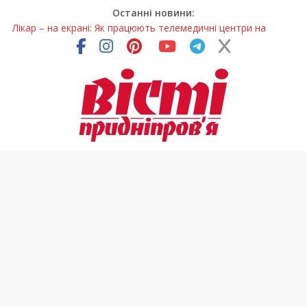
Останні новини:
Лікар – на екрані: Як працюють телемедичні центри на
Дніпропетровщині
У Дніпрі триває масштабна підготовка до опалювального
сезону
Пошуки тривають: на Дніпропетровщині досліджують місце
розташування легендарного монастиря (Фото)
Ветерани Дніпропетровщини отримують шанс на власне
житло
Говорити про воду без паніки: чому важлива правильна
комунікація