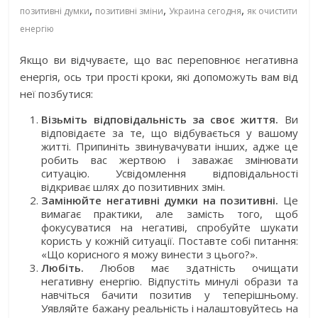
,
,
,
позитивні думки
позитивні зміни
Украина сегодня
як очистити
енергію
Якщо ви відчуваєте, що вас переповнює негативна
енергія, ось три прості кроки, які допоможуть вам від
неї позбутися:
Візьміть відповідальність за своє життя.
Ви
відповідаєте за те, що відбувається у вашому
житті. Припиніть звинувачувати інших, адже це
робить вас жертвою і заважає змінювати
ситуацію. Усвідомлення відповідальності
відкриває шлях до позитивних змін.
Замінюйте негативні думки на позитивні.
Це
вимагає практики, але замість того, щоб
фокусуватися на негативі, спробуйте шукати
користь у кожній ситуації. Поставте собі питання:
«Що корисного я можу винести з цього?».
Любіть.
Любов має здатність очищати
негативну енергію. Відпустіть минулі образи та
навчіться бачити позитив у теперішньому.
Уявляйте бажану реальність і налаштовуйтесь на