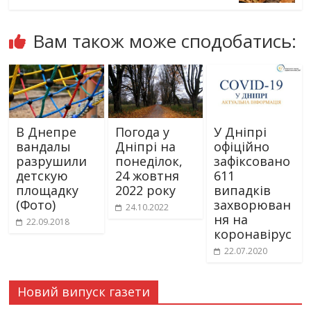
Вам також може сподобатись:
В Днепре
Погода у
У Дніпрі
вандалы
Дніпрі на
офіційно
разрушили
понеділок,
зафіксовано
детскую
24 жовтня
611
площадку
2022 року
випадків
(Фото)
захворюван
24.10.2022
ня на
22.09.2018
коронавірус
22.07.2020
Новий випуск газети