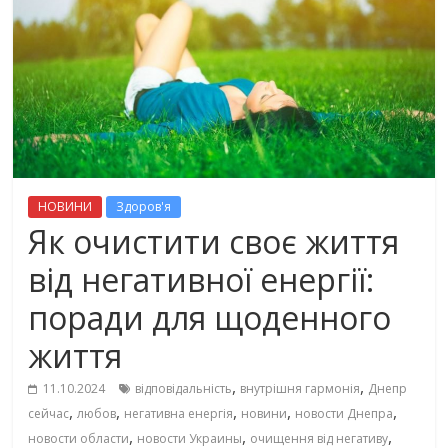
НОВИНИ
Здоров'я
Як очистити своє життя
від негативної енергії:
поради для щоденного
життя
,
,
11.10.2024
відповідальність
внутрішня гармонія
Днепр
,
,
,
,
,
сейчас
любов
негативна енергія
новини
новости Днепра
,
,
,
новости области
новости Украины
очищення від негативу