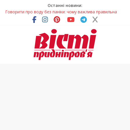
Останні новини:
Говорити про воду без паніки: чому важлива правильна
комунікація
Лікар – на екрані: Як працюють телемедичні центри на
Дніпропетровщині
У Дніпрі триває масштабна підготовка до опалювального
сезону
Пошуки тривають: на Дніпропетровщині досліджують місце
розташування легендарного монастиря (Фото)
Погода та прикмети на неділю, 9 серпня 2026 року