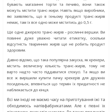
бувають магазинні торти та печиво, вони також
можуть містити транс-жири. Навіть якщо виробники,
які заявляють, що в їхньому продукті транс-жирів
немає, там їх все одно може міститись до 0,5 г.
Ще одне джерело транс-жирів – рослинні вершки. Ви
повинні дуже уважно читати етикетку, оскільки
відсутність тваринних жирів ще не робить продукт
здоровим.
Давно відомо, що така популярна закуска, як крекери,
містить величезну кількість транс-жирів, тому не
варто надто часто піддаватися спокусі. Та якщо ви
все ж вирішили купити пачку крекерів для дружніх
посиденьок, впевніться що термін їх придатності не
наближається до кінця.
Всі ми іноді не маємо часу на приготування їжі та
обходимось напівфабрикатами. Але є певні їх