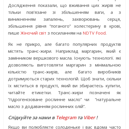
Дослідження показали, що вживання цих жирів не
тільки пов’язане зі збільшенням ваги, а з
виникненням запалень, захворювань серця,
збільшення рівня “поганого” холестерину в крові,
пише
Жіночий світ
з посиланням на
NDTV Food
.
Як не прикро, але багато популярних продуктів
містять транс-жири. Наприклад маргарин, який є
замінником вершкового масла. Існують технології. які
дозволяють виготовляти маргарин з мінімальною
кількістю транс-жирів, але багато виробників
дотримуються старих технологій. Щоб знати, скільки
їх міститься в продукті, який ви збираєтесь купити,
читайте етикетки. Транс-жири позначені як
“гідрогенізоване рослинне масло” чи “натуральне
масло з додаванням рослинних олій”.
Слідкуйте за нами в
Telegram
та
Viber
!
Якщо ви полюбляєте солоденьке і вас вдома часто