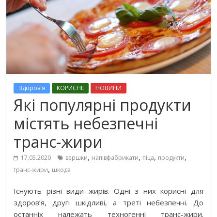
Здоров'я
КОРИСНЕ
НОВИНИ
Які популярні продукти
містять небезпечні
транс-жири
,
,
,
,
17.05.2020
вершки
напівфабрикати
піца
продукти
,
транс-жири
шкода
Існують різні види жирів. Одні з них корисні для
здоров’я, другі шкідливі, а треті небезпечні. До
останніх належать техногенні транс-жири.