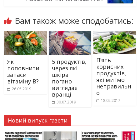
Вам також може сподобатись:
П’ять
Як
5 продуктів,
корисних
поповнити
через які
продуктів,
запаси
шкіра
які ми їмо
вітаміну B?
погано
неправильн
виглядає
26.05.2019
о
вранці
18.02.2017
30.07.2019
Новий випуск газети