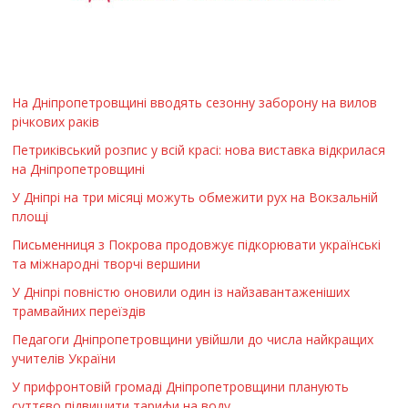
На Дніпропетровщині вводять сезонну заборону на вилов
річкових раків
Петриківський розпис у всій красі: нова виставка відкрилася
на Дніпропетровщині
У Дніпрі на три місяці можуть обмежити рух на Вокзальній
площі
Письменниця з Покрова продовжує підкорювати українські
та міжнародні творчі вершини
У Дніпрі повністю оновили один із найзавантаженіших
трамвайних переїздів
Педагоги Дніпропетровщини увійшли до числа найкращих
учителів України
У прифронтовій громаді Дніпропетровщини планують
суттєво підвищити тарифи на воду