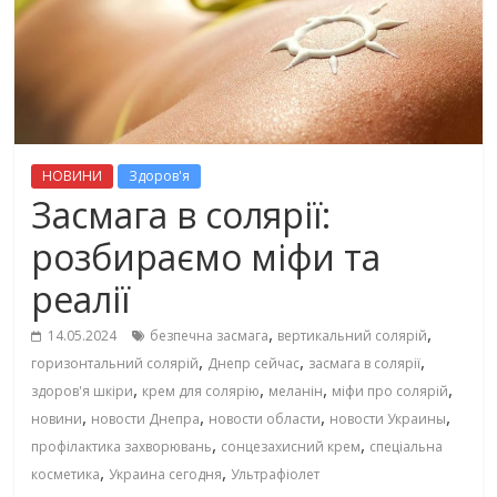
НОВИНИ
Здоров'я
Засмага в солярії:
розбираємо міфи та
реалії
,
,
14.05.2024
безпечна засмага
вертикальний солярій
,
,
,
горизонтальний солярій
Днепр сейчас
засмага в солярії
,
,
,
,
здоров'я шкіри
крем для солярію
меланін
міфи про солярій
,
,
,
,
новини
новости Днепра
новости области
новости Украины
,
,
профілактика захворювань
сонцезахисний крем
спеціальна
,
,
косметика
Украина сегодня
Ультрафіолет