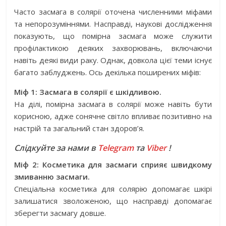
Часто засмага в солярії оточена численними міфами
та непорозуміннями. Насправді, наукові дослідження
показують, що помірна засмага може служити
профілактикою деяких захворювань, включаючи
навіть деякі види раку.
Однак, довкола цієї теми існує
багато заблуджень. Ось декілька поширених міфів:
Міф 1: Засмага в солярії є шкідливою.
На ділі, помірна засмага в солярії може навіть бути
корисною, адже сонячне світло впливає позитивно на
настрій та загальний стан здоров’я.
Слідкуйте за нами в
Telegram
та
Viber
!
Міф 2: Косметика для засмаги сприяє швидкому
змиванню засмаги.
Спеціальна косметика для солярію допомагає шкірі
залишатися зволоженою, що насправді допомагає
зберегти засмагу довше.