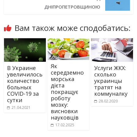
ДНІПРОПЕТРОВЩИНОЮ
Вам також може сподобатись:
Як
В Украине
Услуги ЖКХ:
середземно
увеличилось
сколько
морська
количество
украинцы
дієта
больных
тратят на
покращує
COVID-19 за
коммуналку
роботу
сутки
28.02.2020
мозку:
21.04.2021
висновки
науковців
17.02.2025