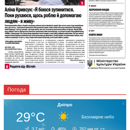
Погода
Дніпро
29°C
Безхмарне небо
3.7 м/с
46%
762
мм рт. ст.