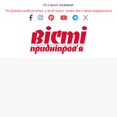
Останні новини:
Петриківський розпис у всій красі: нова виставка відкрилася
на Дніпропетровщині
У Дніпрі на три місяці можуть обмежити рух на Вокзальній
площі
Письменниця з Покрова продовжує підкорювати українські
та міжнародні творчі вершини
У Дніпрі повністю оновили один із найзавантаженіших
трамвайних переїздів
На Дніпропетровщині вводять сезонну заборону на вилов
річкових раків