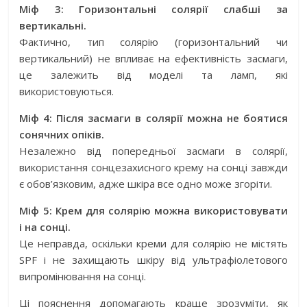
Міф 3: Горизонтальні солярії слабші за
вертикальні.
Фактично, тип солярію (горизонтальний чи
вертикальний) не впливає на ефективність засмаги,
це залежить від моделі та ламп, які
використовуються.
Міф 4: Після засмаги в солярії можна не боятися
сонячних опіків.
Незалежно від попередньої засмаги в солярії,
використання сонцезахисного крему на сонці завжди
є обов’язковим, адже шкіра все одно може згоріти.
Міф 5: Крем для солярію можна використовувати
і на сонці.
Це неправда, оскільки креми для солярію не містять
SPF і не захищають шкіру від ультрафіолетового
випромінювання на сонці.
Ці пояснення допомагають краще зрозуміти, як