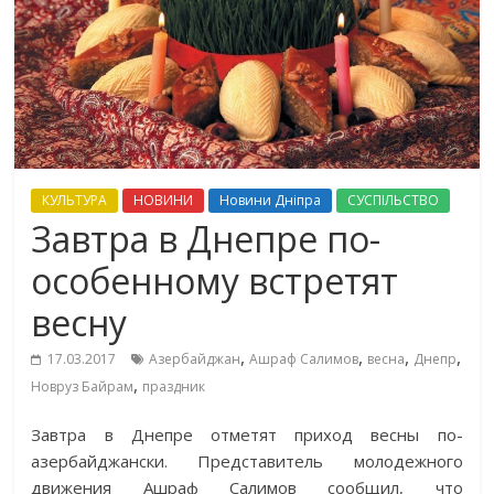
КУЛЬТУРА
НОВИНИ
Новини Дніпра
СУСПІЛЬСТВО
Завтра в Днепре по-
особенному встретят
весну
,
,
,
,
17.03.2017
Азербайджан
Ашраф Салимов
весна
Днепр
,
Новруз Байрам
праздник
Завтра в Днепре отметят приход весны по-
азербайджански. Представитель молодежного
движения Ашраф Салимов сообщил, что