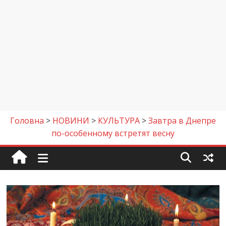
Головна
>
НОВИНИ
>
КУЛЬТУРА
>
Завтра в Днепре
по-особенному встретят весну