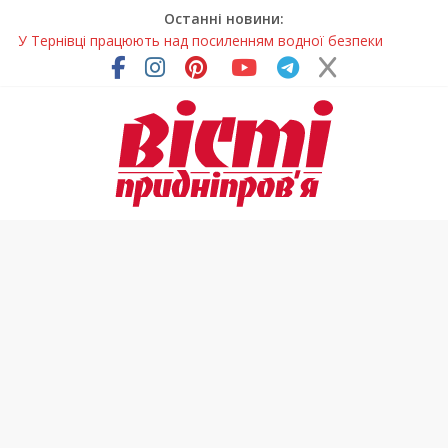
Останні новини:
У Тернівці працюють над посиленням водної безпеки
громади
На Дніпропетровщині різко зросла кількість пожеж в
екосистемах
У Самарі провели незвичайний майстер-клас
Світлові рішення майстрів із Дніпра визнали найкращими в
Україні
Засинання після півночі може негативно впливати на
здоров’я