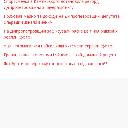
Спортсменка з Кам’янського встановила рекорд
Дніпропетровщини з пауерліфтингу
Приховав майно та доходи: на Дніпропетровщині депутата
сільради визнали винним
На Дніпропетровщині зафіксували рясне цвітіння рідкісних
рослин (фото)
У Дніпрі змагалися найсильніші яхтсмени України (фото)
Гречана каша з овочами і яйцем: легкий домашній рецепт
Як обрати розмір крафтового стакана під ваш напій?