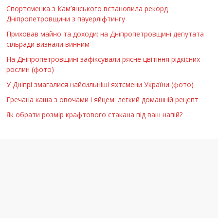
Спортсменка з Кам’янського встановила рекорд
Дніпропетровщини з пауерліфтингу
Приховав майно та доходи: на Дніпропетровщині депутата
сільради визнали винним
На Дніпропетровщині зафіксували рясне цвітіння рідкісних
рослин (фото)
У Дніпрі змагалися найсильніші яхтсмени України (фото)
Гречана каша з овочами і яйцем: легкий домашній рецепт
Як обрати розмір крафтового стакана під ваш напій?