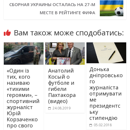
СБОРНАЯ УКРАИНЫ ОСТАЛАСЬ НА 27-М
МЕСТЕ В РЕЙТИНГЕ ФИФА
Вам також може сподобатись:
Донька
«Один із
Анатолий
дніпровсько
тих, кого
Косый о
го
називаю
футболе и
журналіста
«тихими
гибели
отримувати
героями», –
Пахтакора
ме
спортивний
(видео)
президентс
журналіст
24.08.2019
ьку
Юрій
стипендію
Корзаченко
про свого
05.02.2018