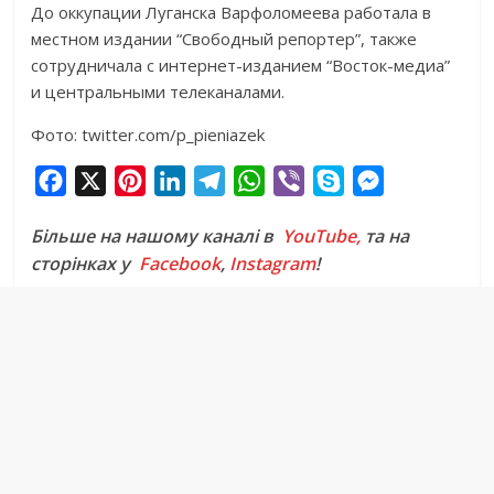
До оккупации Луганска Варфоломеева работала в
местном издании “Свободный репортер”, также
сотрудничала с интернет-изданием “Восток-медиа”
и центральными телеканалами.
Фото: twitter.com/p_pieniazek
F
X
P
L
T
W
V
S
M
a
i
i
e
h
i
k
e
Більше на нашому каналі в
YouTube,
та на
c
n
n
l
a
b
y
s
сторінках у
Facebook
,
Instagram
!
e
t
k
e
t
e
p
s
b
e
e
g
s
r
e
e
o
r
d
r
A
n
o
e
I
a
p
g
k
s
n
m
p
e
t
r