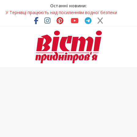
Останні новини:
У Тернівці працюють над посиленням водної безпеки
громади
На Дніпропетровщині різко зросла кількість пожеж в
екосистемах
У Самарі провели незвичайний майстер-клас
Світлові рішення майстрів із Дніпра визнали найкращими в
Україні
Засинання після півночі може негативно впливати на
здоров’я