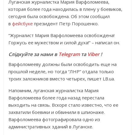
Луганская журналистка Мария Варфоломеева,
которая более года находилась в плену у боевиков,
сегодня была освобождена. Об этом сообщил
в
фейсбуке
президент Петр Порошенко.
“Журналист Мария Варфоломеева освобождена!
Горжусь ее мужеством и силой духа!” – написал он.
Слідкуйте за нами в
Telegram
та
Viber
!
Варфоломееву должны были освободить еще на
прошлой неделе, но тогда “ЛНР” отдала только
троих заложников вместо четырех, пишет LB.ua.
Напомним, луганская журналистка Мария
Варфоломеева более года назад перестала
выходить на связь. Вскоре стало известно, что ее
захватили боевики и обвинили в шпионаже.
Варфоломеева фотографировала одно из
административных зданий в Луганске.