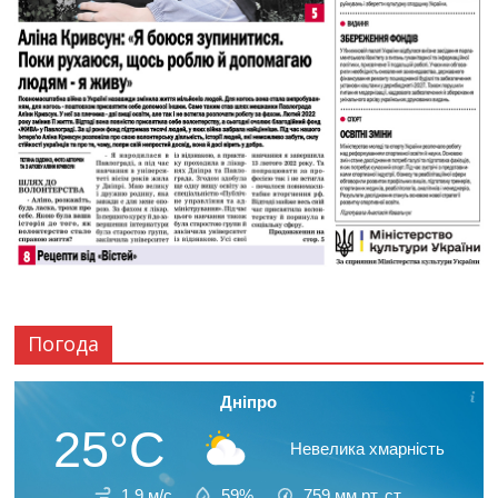
Погода
Дніпро
25°C
Невелика хмарність
1.9 м/с
59%
759
мм рт. ст.