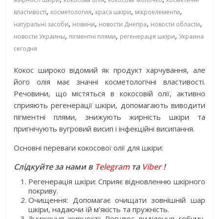
,
,
,
,
властивості
косметология
краса шкіри
мікроелементи
,
,
,
,
натуральні засоби
новини
новости Днепра
новости области
,
,
,
новости Украины
пігментні плями
регенерація шкіри
Украина
сегодня
Кокос широко відомий як продукт харчування, але
його олія має значні косметологічні властивості.
Речовини, що містяться в кокосовій олії, активно
сприяють регенерації шкіри, допомагають виводити
пігментні плями, знижують жирність шкіри та
пригнічують вугровий висип і інфекційні висипання.
Основні переваги кокосової олії для шкіри:
Слідкуйте за нами в
Telegram
та
Viber
!
Регенерація шкіри: Сприяє відновленню шкірного
покриву.
Очищення: Допомагає очищати зовнішній шар
шкіри, надаючи їй м’якість та пружність.
Зниження жирності: Регулює виділення себуму,