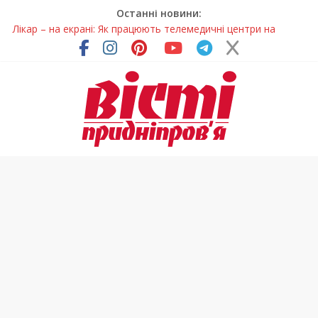
Останні новини:
Лікар – на екрані: Як працюють телемедичні центри на
Дніпропетровщині
У Дніпрі триває масштабна підготовка до опалювального
сезону
Пошуки тривають: на Дніпропетровщині досліджують місце
розташування легендарного монастиря (Фото)
Ветерани Дніпропетровщини отримують шанс на власне
житло
Говорити про воду без паніки: чому важлива правильна
комунікація