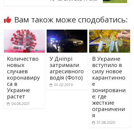
Вам також може сподобатись:
Количество
У Дніпрі
В Украине
новых
затримали
вступило в
случаев
агресивного
силу новое
коронавиру
водія (Фото)
карантинно
са в
е
01.02.2019
Украине
зонировани
растет
е: где
жесткие
04.08.2021
ограничени
я
31.08.2020