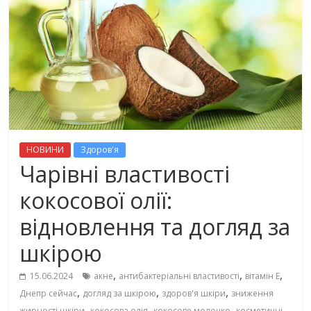
НОВИНИ
Здоров'я
Чарівні властивості
кокосової олії:
відновлення та догляд за
шкірою
,
,
,
15.06.2024
акне
антибактеріальні властивості
вітамін Е
,
,
,
Днепр сейчас
догляд за шкірою
здоров'я шкіри
зниження
,
,
,
жирності шкіри
кокосова олія
кокосове молочко
косметичні