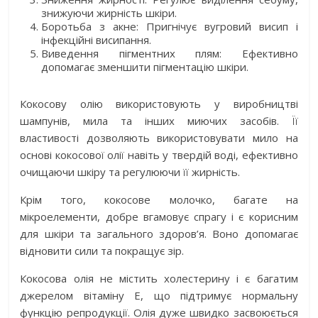
знижуючи жирність шкіри.
Боротьба з акне: Пригнічує вугровий висип і
інфекційні висипання.
Виведення пігментних плям: Ефективно
допомагає зменшити пігментацію шкіри.
Кокосову олію використовують у виробництві
шампунів, мила та інших миючих засобів. Її
властивості дозволяють використовувати мило на
основі кокосової олії навіть у твердій воді, ефективно
очищаючи шкіру та регулюючи її жирність.
Крім того, кокосове молочко, багате на
мікроелементи, добре вгамовує спрагу і є корисним
для шкіри та загального здоров’я. Воно допомагає
відновити сили та покращує зір.
Кокосова олія не містить холестерину і є багатим
джерелом вітаміну Е, що підтримує нормальну
функцію репродукції. Олія дуже швидко засвоюється