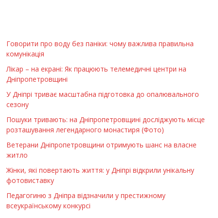
Говорити про воду без паніки: чому важлива правильна
комунікація
Лікар – на екрані: Як працюють телемедичні центри на
Дніпропетровщині
У Дніпрі триває масштабна підготовка до опалювального
сезону
Пошуки тривають: на Дніпропетровщині досліджують місце
розташування легендарного монастиря (Фото)
Ветерани Дніпропетровщини отримують шанс на власне
житло
Жінки, які повертають життя: у Дніпрі відкрили унікальну
фотовиставку
Педагогиню з Дніпра відзначили у престижному
всеукраїнському конкурсі