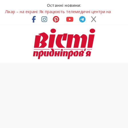
Останні новини:
Лікар – на екрані: Як працюють телемедичні центри на
Дніпропетровщині
У Дніпрі триває масштабна підготовка до опалювального
сезону
Пошуки тривають: на Дніпропетровщині досліджують місце
розташування легендарного монастиря (Фото)
Ветерани Дніпропетровщини отримують шанс на власне
житло
Говорити про воду без паніки: чому важлива правильна
комунікація