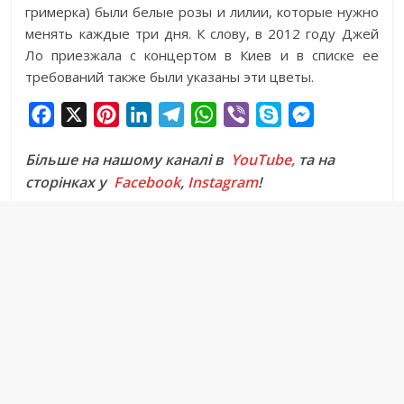
гримерка) были белые розы и лилии, которые нужно
менять каждые три дня. К слову, в 2012 году Джей
Ло приезжала с концертом в Киев и в списке ее
требований также были указаны эти цветы.
F
X
P
L
T
W
V
S
M
a
i
i
e
h
i
k
e
Більше на нашому каналі в
YouTube,
та на
c
n
n
l
a
b
y
s
сторінках у
Facebook
,
Instagram
!
e
t
k
e
t
e
p
s
b
e
e
g
s
r
e
e
o
r
d
r
A
n
o
e
I
a
p
g
k
s
n
m
p
e
t
r