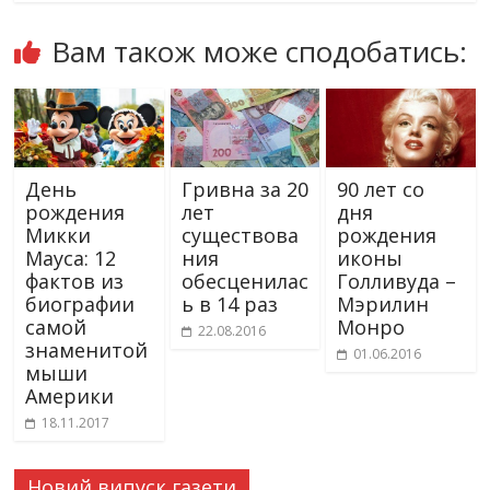
Вам також може сподобатись:
День
Гривна за 20
90 лет со
рождения
лет
дня
Микки
существова
рождения
Мауса: 12
ния
иконы
фактов из
обесценилас
Голливуда –
биографии
ь в 14 раз
Мэрилин
самой
Монро
22.08.2016
знаменитой
01.06.2016
мыши
Америки
18.11.2017
Новий випуск газети