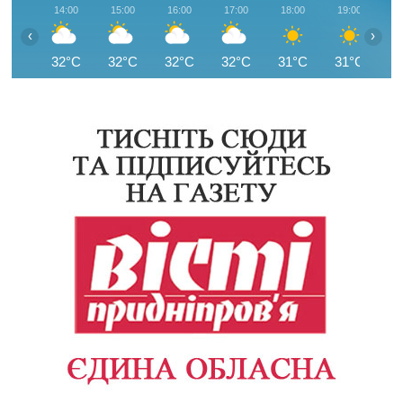
14:00
15:00
16:00
17:00
18:00
19:00
2
‹
›
32°C
32°C
32°C
32°C
31°C
31°C
2