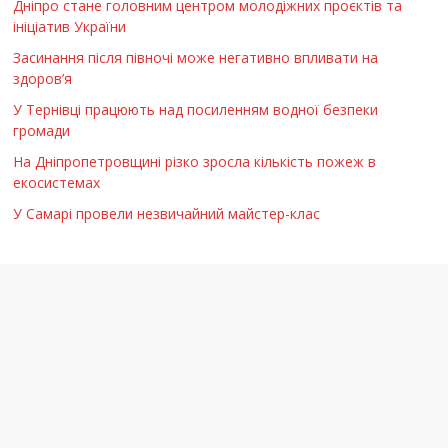
Дніпро стане головним центром молодіжних проєктів та
ініціатив України
Засинання після півночі може негативно впливати на
здоров’я
У Тернівці працюють над посиленням водної безпеки
громади
На Дніпропетровщині різко зросла кількість пожеж в
екосистемах
У Самарі провели незвичайний майстер-клас