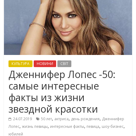
КУЛЬТУРА
НОВИНИ
СВІТ
Дженнифер Лопес -50:
самые интересные
факты из жизни
звездной красотки
,
,
,
24.07.2019
50 лет
актриса
день рождения
Дженнифер
,
,
,
,
,
Лопес
жизнь певицы
интересные факты
певица
шоу-бизнес
юбилей