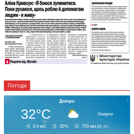
Погода
Дніпро
32°C
Хмарно
3.4 м/с
35%
759
мм рт. ст.